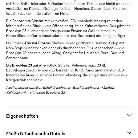
auf Bier, Softdrinks oder Saftschorlen einstellen. Das Innere bleibt dank der
verstellbaren Kunststoffablage flexibel – Flaschen, Dosen, Tetra Paks und
Getränkeboxen finden alle ihren Platz.
Die Panorama-Glastür mit kaltweißer LED-Innenbeleuchtung zeigt den
Inhalt auf einen Blick – kein Öffnen nötig, keine Kälte verloren. Das gibt der
Brooklyn 23 auch optisch das gewisse Etwas: im Wohnzimmer, im
Homeoffice, im Gartenhaus oder hinter der Bar macht sie eine gute Figur.
Ob Fitness-Fan mit Protein-Shakes immer griffbereit, Gaming-Setup mit
Non-Stop-Kaltgetränken oder als durchdachtes Einzugsgeschenk – die
Brooklyn 23 passt in jeden Alltag. Geeignet für Haushalt, Büro, Bar und
Gastronomie.
Die Brooklyn 23 auf einen Blick:
23 Liter Volumen, max. 23 dB
Betriebsgeräusch, Temperaturbereich 12–18 °C, Panorama-Glastür, LED-
Innenbeleuchtung – stilvolle Getränkekühlung, die so gut aussieht wie das
Kaltgetränk schmeckt.
Auch bekannt als: Getränkekühlschrank · Bierkühlschrank · Minibar-
Kühlschrank – Klarstein Brooklyn 23
Eigenschaften
Maße & Technische Details