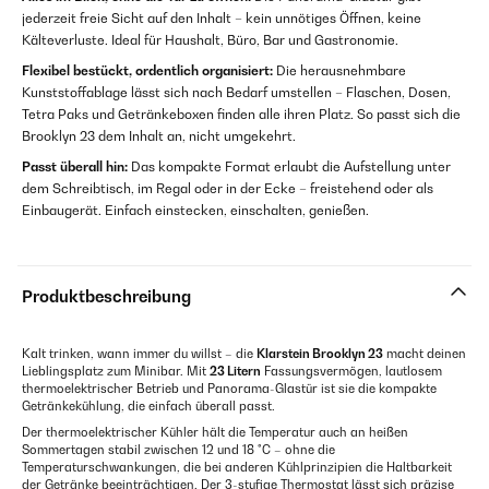
jederzeit freie Sicht auf den Inhalt – kein unnötiges Öffnen, keine
Kälteverluste. Ideal für Haushalt, Büro, Bar und Gastronomie.
Flexibel bestückt, ordentlich organisiert:
Die herausnehmbare
Kunststoffablage lässt sich nach Bedarf umstellen – Flaschen, Dosen,
Tetra Paks und Getränkeboxen finden alle ihren Platz. So passt sich die
Brooklyn 23 dem Inhalt an, nicht umgekehrt.
Passt überall hin:
Das kompakte Format erlaubt die Aufstellung unter
dem Schreibtisch, im Regal oder in der Ecke – freistehend oder als
Einbaugerät. Einfach einstecken, einschalten, genießen.
Produktbeschreibung
Kalt trinken, wann immer du willst – die
Klarstein Brooklyn 23
macht deinen
Lieblingsplatz zum Minibar. Mit
23 Litern
Fassungsvermögen, lautlosem
thermoelektrischer Betrieb und Panorama-Glastür ist sie die kompakte
Getränkekühlung, die einfach überall passt.
Der thermoelektrischer Kühler hält die Temperatur auch an heißen
Sommertagen stabil zwischen 12 und 18 °C – ohne die
Temperaturschwankungen, die bei anderen Kühlprinzipien die Haltbarkeit
der Getränke beeinträchtigen. Der 3-stufige Thermostat lässt sich präzise