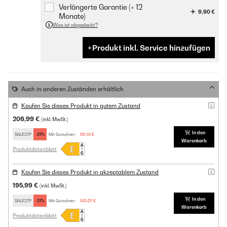
Verlängerte Garantie (+ 12
9,90 €
Monate)
Was ist abgedeckt?
Produkt inkl. Service hinzufügen
Auch in anderen Zuständen erhältlich
Kaufen Sie dieses Produkt in gutem Zustand
206,99 €
(inkl. MwSt.)
In den
SALE27P
-27%
Mit Gutschein:
151,10 €
Warenkorb
Produktdatenblatt
Kaufen Sie dieses Produkt in akzeptablem Zustand
195,99 €
(inkl. MwSt.)
In den
SALE27P
-27%
Mit Gutschein:
143,07 €
Warenkorb
Produktdatenblatt