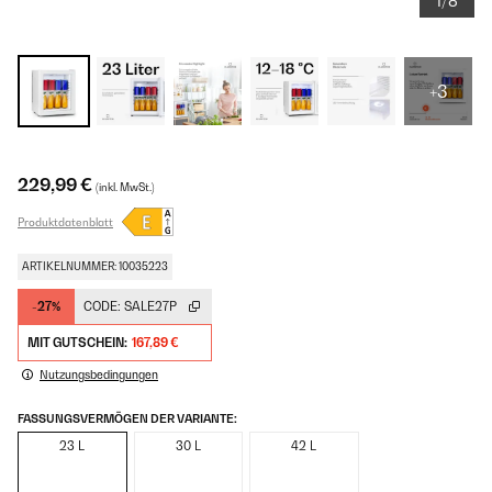
1/8
+3
229,99 €
(inkl. MwSt.)
Produktdatenblatt
ARTIKELNUMMER: 10035223
-27%
CODE:
SALE27P
MIT GUTSCHEIN:
167,89 €
Nutzungsbedingungen
FASSUNGSVERMÖGEN DER VARIANTE:
23 L
30 L
42 L