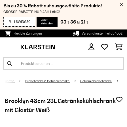
Bis zu 30 % Rabatt auf ausgewählte Produkte!
GROSSE RABATTE NUR 48H LANG!
Jetzt
03
36
20
FULLSWING30
S
M
S
einkaufen
Flexible Zahlungen
Versandkostenfrei ab 100€
altsgeräte
Kühlschränke & Gefrierschränke
Getränkekühlschränke
Brooklyn 48cm 23L Getränkekühlschrank
mit Glastür​ Weiß