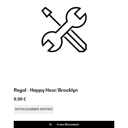
Regal - Happy Hour/Brooklyn
S
9,99 €
9,
ARTIKELNUMMER: 10047942
AR
In den Warenkorb