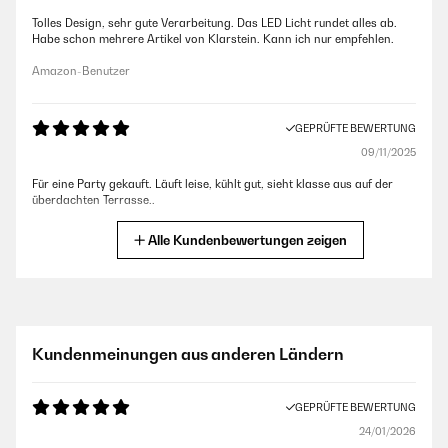
Tolles Design, sehr gute Verarbeitung. Das LED Licht rundet alles ab.
Habe schon mehrere Artikel von Klarstein. Kann ich nur empfehlen.
Amazon-Benutzer
GEPRÜFTE BEWERTUNG
09/11/2025
Für eine Party gekauft. Läuft leise, kühlt gut, sieht klasse aus auf der
überdachten Terrasse..
Amazon-Benutzer
Alle Kundenbewertungen zeigen
GEPRÜFTE BEWERTUNG
27/10/2025
Top Teil
Kundenmeinungen aus anderen Ländern
Amazon-Benutzer
GEPRÜFTE BEWERTUNG
24/01/2026
GEPRÜFTE BEWERTUNG