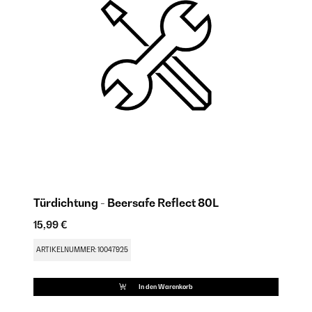
Türdichtung - Beersafe Reflect 80L
S
15,99 €
9,
ARTIKELNUMMER: 10047925
AR
In den Warenkorb