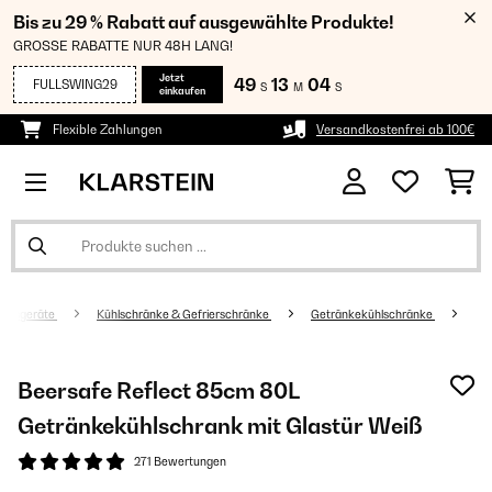
Bis zu 29 % Rabatt auf ausgewählte Produkte!
GROSSE RABATTE NUR 48H LANG!
Jetzt
49
13
04
FULLSWING29
S
M
S
einkaufen
Flexible Zahlungen
Versandkostenfrei ab 100€
altsgeräte
Kühlschränke & Gefrierschränke
Getränkekühlschränke
Beersafe Reflect 85cm 80L
Getränkekühlschrank mit Glastür​ Weiß
271 Bewertungen