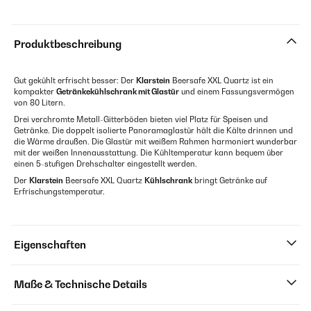
Produktbeschreibung
Gut gekühlt erfrischt besser: Der
Klarstein
Beersafe XXL Quartz ist ein
kompakter
Getränkekühlschrank mit Glastür
und einem Fassungsvermögen
von 80 Litern.
Drei verchromte Metall-Gitterböden bieten viel Platz für Speisen und
Getränke. Die doppelt isolierte Panoramaglastür hält die Kälte drinnen und
die Wärme draußen. Die Glastür mit weißem Rahmen harmoniert wunderbar
mit der weißen Innenausstattung. Die Kühltemperatur kann bequem über
einen 5-stufigen Drehschalter eingestellt werden.
Der
Klarstein
Beersafe XXL Quartz
Kühlschrank
bringt Getränke auf
Erfrischungstemperatur.
Eigenschaften
Maße & Technische Details