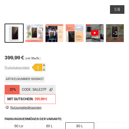
1/8
+3
399,99 €
(inkl. MwSt.)
Produktdatenblatt
ARTIKELNUMMER: 10039427
-27%
CODE:
SALE27P
MIT GUTSCHEIN:
291,99 €
Nutzungsbedingungen
FASSUNGSVERMÖGEN DER VARIANTE:
60 Ltr
60 L
80 L