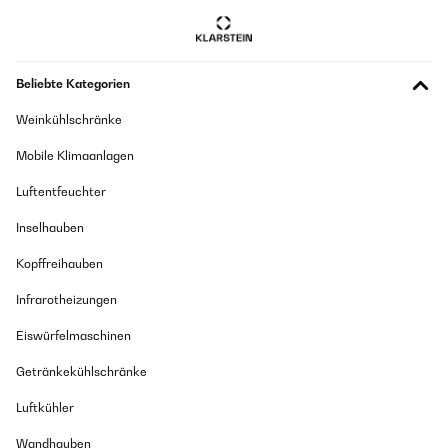
Amazon-Benutzer
Corresponde à descrição
Usuário da Amazon
GEPRÜFTE BEWERTUNG
Beliebte Kategorien
14/08/2025
Übersetzen
Weinkühlschränke
Sieht toll aus der Preis passt auch und er macht das was er soll
Getränke Kühlen
GEPRÜFTE BEWERTUNG
Mobile Klimaanlagen
Amazon-Benutzer
18/07/2025
Luftentfeuchter
I purchased this unit on the 12th of July 2025 and it was delivered
on the 17th of July broken to a point where almost everything on
Inselhauben
GEPRÜFTE BEWERTUNG
it will need to be replaced, but as this is a 3rd party product, I
contacted them directly and asked for assistance. I must say it
13/08/2025
Kopffreihauben
was a great experience as they helped me immediately even
Lieferung war sehr gut. Der Kühlschrank sieht gut aus und tut, das was
though I bought the unit through Amazon and they are replacing
Infrarotheizungen
er tun muss.Andere Sachen kann mann erst nach ein paar Wochen
my unit for me. For the service that Klarstein is rendering on this
bewerten.
order, I will recommend them defiantly as a product provider and
Eiswürfelmaschinen
support provider.
Amazon-Benutzer
Amazon user
Getränkekühlschränke
Übersetzen
Luftkühler
GEPRÜFTE BEWERTUNG
08/08/2025
Wandhauben