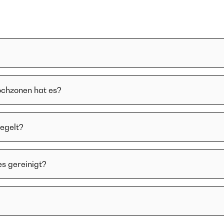
ochzonen hat es?
regelt?
es gereinigt?