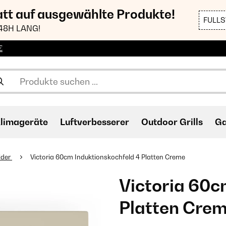
att auf ausgewählte Produkte!
FULL
48H LANG!
€
limageräte
Luftverbesserer
Outdoor Grills
Ga
lder
Victoria 60cm Induktionskochfeld 4 Platten Creme
Victoria 60c
Platten Cre