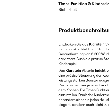
Timer-Funktion & Kindersi
Sicherheit
Produktbeschreibu
Entdecken Sie das
Klarstein
Vi
Induktionskochfeld mit 59 cm Br
Gesamtleistung von 6.600 W inkl
garantiert. Auch die präzise S
Kinderspiel.
Das
Klarstein
Victoria
Indukti
eine präzise Steuerung der Koc
leistungsstarken Booster ausges
Restwärmeanzeige warnt vor hei
dem Kochen. Die Timer-Funktion e
einzustellen. Dank der Kinders
besonders sicher in jeden Haush
elegant, sondern auch leicht zu 