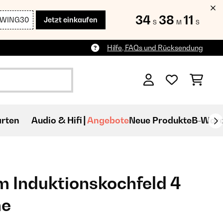
34
38
09
SWING30
Jetzt einkaufen
S
M
S
Hilfe, FAQs und Rücksendung
rten
Audio & Hifi
Angebote
Neue Produkte
B-War
m Induktionskochfeld 4
me