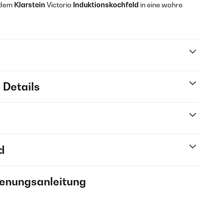
t dem
Klarstein
Victoria
Induktionskochfeld
in eine wahre
 Details
d
ienungsanleitung