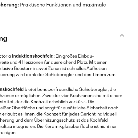
cherung:
Praktische Funktionen und maximale
ng
ctoria
Induktionskochfeld
: Ein großes Einbau-
eite und 4 Heizzonen für ausreichend Platz. Mit einer
usive Boostern in zwei Zonen ist schnelles Aufheizen
teuerung wird dank der Schieberegler und des Timers zum
onskochfeld
bietet benutzerfreundliche Schieberegler, die
hzonen ermöglichen. Zwei der vier Kochzonen sind mit einem
tattet, der die Kochzeit erheblich verkürzt. Die
ßer Oberfläche und sorgt für zusätzliche Sicherheit nach
rlaubt es Ihnen, die Kochzeit für jedes Gericht individuell
icherung und dem Überhitzungsschutz ist das Kochfeld
alt zu integrieren. Die Keramikglasoberfläche ist nicht nur
reinigen.