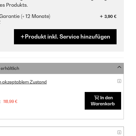
es Produkts.
Garantie (+ 12 Monate)
3,90 €
?
Produkt inkl. Service hinzufügen
erhältlich
in akzeptablem Zustand
In den
:
118,99 €
Warenkorb