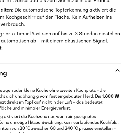
e im Wasserbad bis zum Schnitzel in der Pfanne.
alten:
Die automatische Topferkennung aktiviert die
m Kochgeschirr auf der Fläche. Kein Aufheizen ins
mverbrauch.
grierte Timer lässt sich auf bis zu 3 Stunden einstellen
e automatisch ab – mit einem akustischen Signal,
t.
ng
gen oder kleine Küche ohne zweiten Kochplatz – die
t dich unabhängig vom fest eingebauten Herd. Die
1.800 W
zt direkt im Topf auf, nicht in der Luft – das bedeutet
fläche und minimaler Energieverlust.
 aktiviert die Kochzone nur, wenn ein geeignetes
eine unnötige Hitzeentwicklung, kein leerlaufendes Kochfeld.
ritten von 20 °C zwischen 60 und 240 °C präzise einstellen –