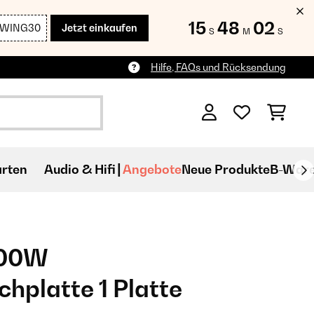
15
48
01
SWING30
Jetzt einkaufen
S
M
S
Hilfe, FAQs und Rücksendung
rten
Audio & Hifi
Angebote
Neue Produkte
B-War
000W
hplatte 1 Platte