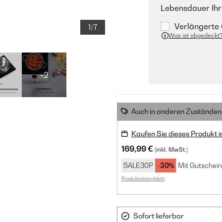
Lebensdauer Ihr
Verlängerte 
1/7
Was ist abgedeckt
+2
Auch in anderen Zuständen 
Kaufen Sie dieses Produkt 
169,99 €
(inkl. MwSt.)
SALE30P
-30%
Mit Gutschein
Produktdatenblatt
Sofort lieferbar