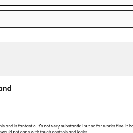
and
 and is fantastic. It's not very substantial but so far works fine. 
e would not cope with touch controls and locks.