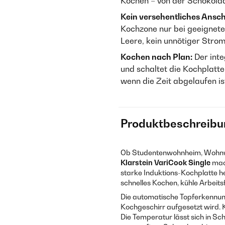
Kochen – von der Schokolad
Kein versehentliches Ansch
Kochzone nur bei geeignete
Leere, kein unnötiger Stro
Kochen nach Plan:
Der inte
und schaltet die Kochplatt
wenn die Zeit abgelaufen is
Produktbeschreibu
Ob Studentenwohnheim, Wohnwa
Klarstein VariCook Single
mach
starke Induktions-Kochplatte hei
schnelles Kochen, kühle Arbeits
Die automatische Topferkennung
Kochgeschirr aufgesetzt wird. K
Die Temperatur lässt sich in Sch