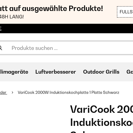
att auf ausgewählte Produkte!
FULL
48H LANG!
€
limageräte
Luftverbesserer
Outdoor Grills
Ga
lder
VariCook 2000W Induktionskochplatte 1 Platte Schwarz
VariCook 2
Induktionskoc