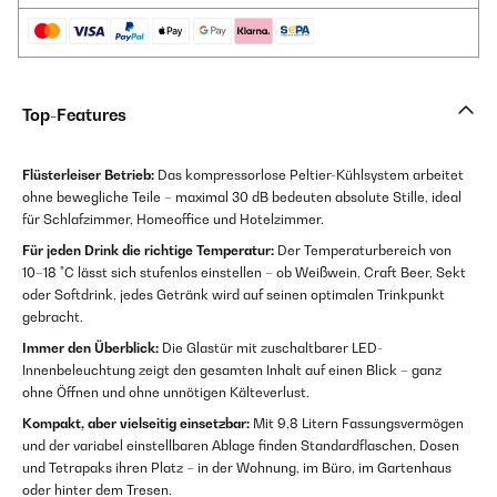
Top-Features
Flüsterleiser Betrieb:
Das kompressorlose Peltier-Kühlsystem arbeitet
ohne bewegliche Teile – maximal 30 dB bedeuten absolute Stille, ideal
für Schlafzimmer, Homeoffice und Hotelzimmer.
Für jeden Drink die richtige Temperatur:
Der Temperaturbereich von
10–18 °C lässt sich stufenlos einstellen – ob Weißwein, Craft Beer, Sekt
oder Softdrink, jedes Getränk wird auf seinen optimalen Trinkpunkt
gebracht.
Immer den Überblick:
Die Glastür mit zuschaltbarer LED-
Innenbeleuchtung zeigt den gesamten Inhalt auf einen Blick – ganz
ohne Öffnen und ohne unnötigen Kälteverlust.
Kompakt, aber vielseitig einsetzbar:
Mit 9,8 Litern Fassungsvermögen
und der variabel einstellbaren Ablage finden Standardflaschen, Dosen
und Tetrapaks ihren Platz – in der Wohnung, im Büro, im Gartenhaus
oder hinter dem Tresen.