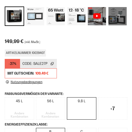
+3
149,99 €
(inkl. MwSt.)
ARTIKELNUMMER: 10029407
-27%
CODE:
SALE27P
MIT GUTSCHEIN:
109,49 €
Nutzungsbedingungen
FASSUNGSVERMÖGEN DER VARIANTE:
45 L
56 L
9,8 L
+7
Andere
Andere
Kombination
Kombination
ENERGIEEFFIZIENZKLASSE:
-
B
C