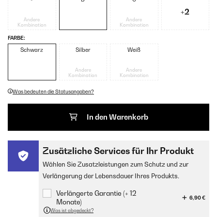
+2
Andere
Andere
Kombination
Kombination
FARBE:
Schwarz
Silber
Weiß
Andere
Andere
Kombination
Kombination
Was bedeuten die Statusangaben?
In den Warenkorb
Zusätzliche Services für Ihr Produkt
Wählen Sie Zusatzleistungen zum Schutz und zur
Verlängerung der Lebensdauer Ihres Produkts.
Verlängerte Garantie (+ 12
6,90 €
Monate)
Was ist abgedeckt?