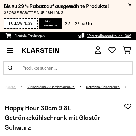
Bis zu 29 % Rabatt auf ausgewählte Produkte!
GROSSE RABATTE NUR 48H LANG!
Jetzt
27
24
04
FULLSWING29
S
M
S
einkaufen
Flexible Zahlungen
Versandkostenfrei ab 100€
altsgeräte
Kühlschränke & Gefrierschränke
Getränkekühlschränke
Happy Hour 30cm 9,8L
Getränkekühlschrank mit Glastür​
Schwarz