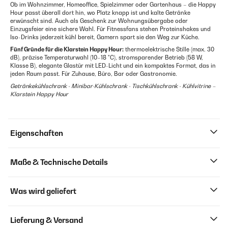
Ob im Wohnzimmer, Homeoffice, Spielzimmer oder Gartenhaus – die Happy
Hour passt überall dort hin, wo Platz knapp ist und kalte Getränke
erwünscht sind. Auch als Geschenk zur Wohnungsübergabe oder
Einzugsfeier eine sichere Wahl. Für Fitnessfans stehen Proteinshakes und
Iso-Drinks jederzeit kühl bereit, Gamern spart sie den Weg zur Küche.
Fünf Gründe für die Klarstein Happy Hour:
thermoelektrische Stille (max. 30
dB), präzise Temperaturwahl (10–18 °C), stromsparender Betrieb (58 W,
Klasse B), elegante Glastür mit LED-Licht und ein kompaktes Format, das in
jeden Raum passt. Für Zuhause, Büro, Bar oder Gastronomie.
Getränkekühlschrank · Minibar-Kühlschrank · Tischkühlschrank · Kühlvitrine –
Klarstein Happy Hour
Eigenschaften
Maße & Technische Details
Was wird geliefert
Lieferung & Versand