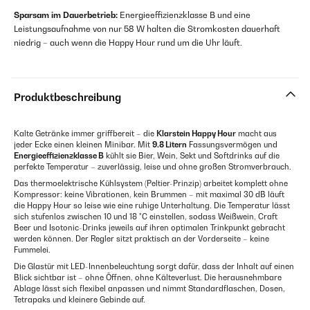
Sparsam im Dauerbetrieb:
Energieeffizienzklasse B und eine
Leistungsaufnahme von nur 58 W halten die Stromkosten dauerhaft
niedrig – auch wenn die Happy Hour rund um die Uhr läuft.
Produktbeschreibung
Kalte Getränke immer griffbereit – die
Klarstein Happy Hour
macht aus
jeder Ecke einen kleinen Minibar. Mit
9.8 Litern
Fassungsvermögen und
Energieeffizienzklasse B
kühlt sie Bier, Wein, Sekt und Softdrinks auf die
perfekte Temperatur – zuverlässig, leise und ohne großen Stromverbrauch.
Das thermoelektrische Kühlsystem (Peltier-Prinzip) arbeitet komplett ohne
Kompressor: keine Vibrationen, kein Brummen – mit maximal 30 dB läuft
die Happy Hour so leise wie eine ruhige Unterhaltung. Die Temperatur lässt
sich stufenlos zwischen 10 und 18 °C einstellen, sodass Weißwein, Craft
Beer und Isotonic-Drinks jeweils auf ihren optimalen Trinkpunkt gebracht
werden können. Der Regler sitzt praktisch an der Vorderseite – keine
Fummelei.
Die Glastür mit LED-Innenbeleuchtung sorgt dafür, dass der Inhalt auf einen
Blick sichtbar ist – ohne Öffnen, ohne Kälteverlust. Die herausnehmbare
Ablage lässt sich flexibel anpassen und nimmt Standardflaschen, Dosen,
Tetrapaks und kleinere Gebinde auf.