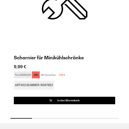
Scharnier für Minikühlschränke
M
9,99 €
17
FULLSWING29
-29%
Mit Gutschein:
7,09 €
AR
ARTIKELNUMMER: 10047952
In den Warenkorb