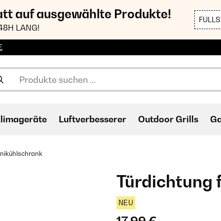
att auf ausgewählte Produkte!
FULL
48H LANG!
€
limageräte
Luftverbesserer
Outdoor Grills
Ga
inikühlschrank
Türdichtung 
NEU