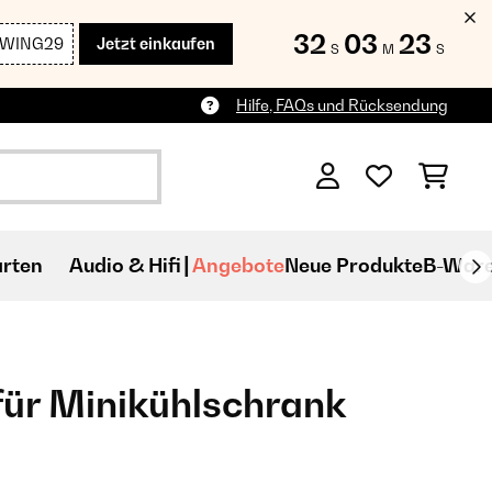
32
03
22
SWING29
Jetzt einkaufen
S
M
S
Hilfe, FAQs und Rücksendung
rten
Audio & Hifi
Angebote
Neue Produkte
B-War
für Minikühlschrank