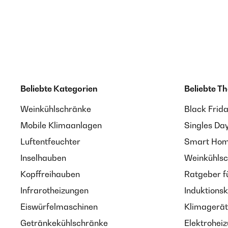
Beliebte Kategorien
Beliebte T
Weinkühlschränke
Black Frid
Mobile Klimaanlagen
Singles Da
Luftentfeuchter
Smart Home
Inselhauben
Weinkühlsc
Kopffreihauben
Ratgeber f
Infrarotheizungen
Induktionsk
Eiswürfelmaschinen
Klimagerät
Getränkekühlschränke
Elektroheiz