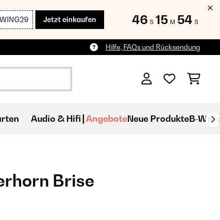
46
15
53
SWING29
Jetzt einkaufen
S
M
S
Hilfe, FAQs und Rücksendung
rten
Audio & Hifi
Angebote
Neue Produkte
B-War
erhorn Brise