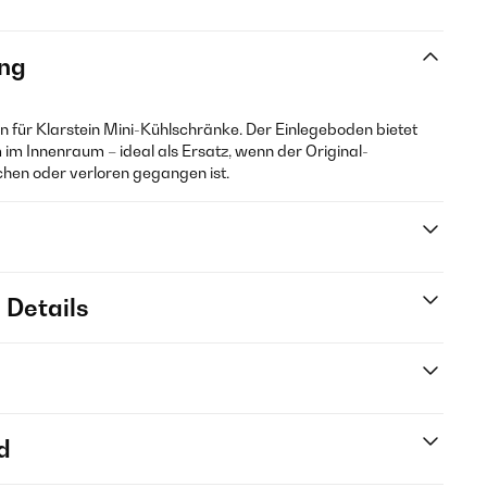
ng
en für Klarstein Mini-Kühlschränke. Der Einlegeboden bietet
 im Innenraum – ideal als Ersatz, wenn der Original-
hen oder verloren gegangen ist.
 Details
d