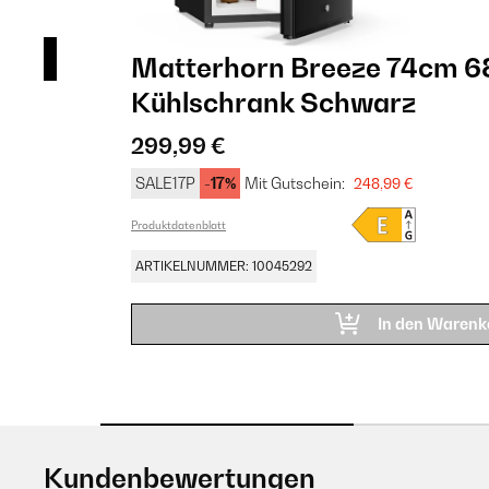
Matterhorn Breeze 74cm 6
Kühlschrank​ Schwarz
299,99 €
SALE17P
-17%
Mit Gutschein:
248,99 €
Produktdatenblatt
ARTIKELNUMMER: 10045292
In den Warenk
Kundenbewertungen