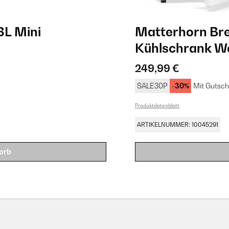
8L Mini
Matterhorn Bre
Kühlschrank​ W
249,99 €
SALE30P
-30%
Mit Gutsch
Produktdatenblatt
ARTIKELNUMMER: 10045291
orb