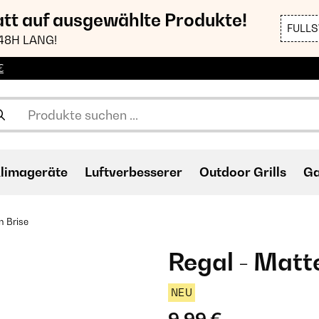
att auf ausgewählte Produkte!
FULL
48H LANG!
€
limageräte
Luftverbesserer
Outdoor Grills
Ga
n Brise
Regal - Matt
NEU