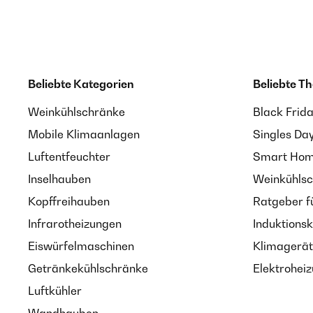
Beliebte Kategorien
Beliebte T
Weinkühlschränke
Black Frid
Mobile Klimaanlagen
Singles Da
Luftentfeuchter
Smart Home
Inselhauben
Weinkühlsc
Kopffreihauben
Ratgeber f
Infrarotheizungen
Induktionsk
Eiswürfelmaschinen
Klimagerät
Getränkekühlschränke
Elektroheiz
Luftkühler