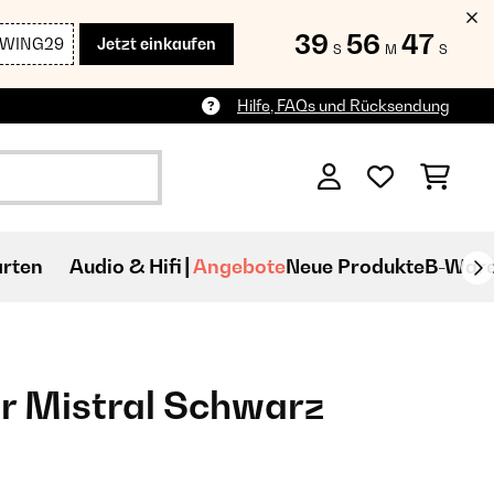
39
56
46
SWING29
Jetzt einkaufen
S
M
S
Hilfe, FAQs und Rücksendung
rten
Audio & Hifi
Angebote
Neue Produkte
B-War
ter Mistral Schwarz