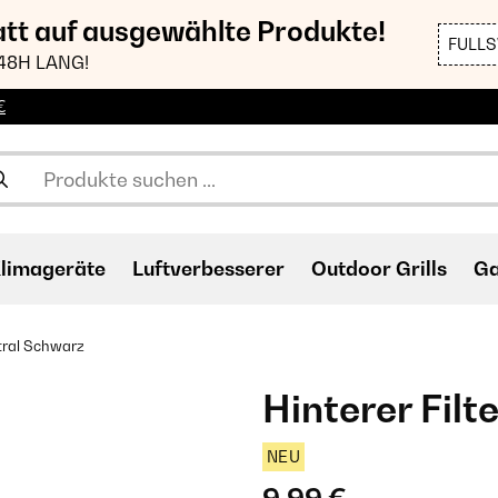
att auf ausgewählte Produkte!
FULL
48H LANG!
€
limageräte
Luftverbesserer
Outdoor Grills
Ga
stral Schwarz
Hinterer Fil
NEU