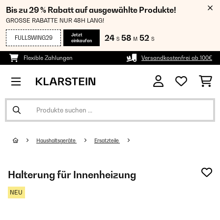
Bis zu 29 % Rabatt auf ausgewählte Produkte!
GROSSE RABATTE NUR 48H LANG!
Jetzt
24
58
52
FULLSWING29
S
M
S
einkaufen
Flexible Zahlungen
Versandkostenfrei ab 100€
Haushaltsgeräte
Ersatzteile
Halterung für Innenheizung
NEU