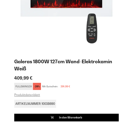
Galeras 1800W 127cm Wand-Elektrokamin​
G
Weiß
E
409,99 €
41
FULLSWING29
-29%
Mit Gutschein:
291,09 €
SA
Produktdatenblatt
AR
ARTIKELNUMMER: 10038690
In den Warenkorb