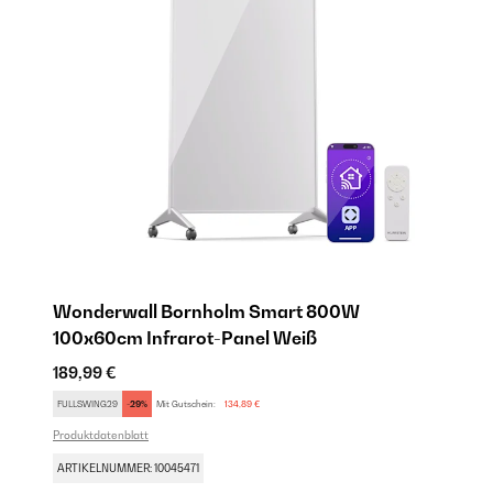
​
Wonderwall Bornholm Smart 800W
R
100x60cm Infrarot-Panel​​ Weiß
In
189,99 €
14
FULLSWING29
-29%
Mit Gutschein:
134,89 €
FU
Produktdatenblatt
AR
ARTIKELNUMMER: 10045471