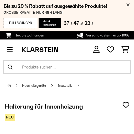
Bis zu 29 % Rabatt auf ausgewählte Produkte!
GROSSE RABATTE NUR 48H LANG!
Jetzt
37
47
32
FULLSWING29
S
M
S
einkaufen
Flexible Zahlungen
Versandkostenfrei ab 100€
Haushaltsgeräte
Ersatzteile
Halterung für Innenheizung
NEU