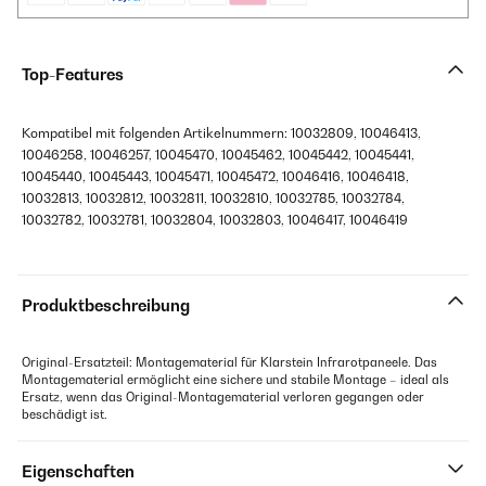
Top-Features
Kompatibel mit folgenden Artikelnummern: 10032809, 10046413,
10046258, 10046257, 10045470, 10045462, 10045442, 10045441,
10045440, 10045443, 10045471, 10045472, 10046416, 10046418,
10032813, 10032812, 10032811, 10032810, 10032785, 10032784,
10032782, 10032781, 10032804, 10032803, 10046417, 10046419
Produktbeschreibung
Original-Ersatzteil: Montagematerial für Klarstein Infrarotpaneele. Das
Montagematerial ermöglicht eine sichere und stabile Montage – ideal als
Ersatz, wenn das Original-Montagematerial verloren gegangen oder
beschädigt ist.
Eigenschaften