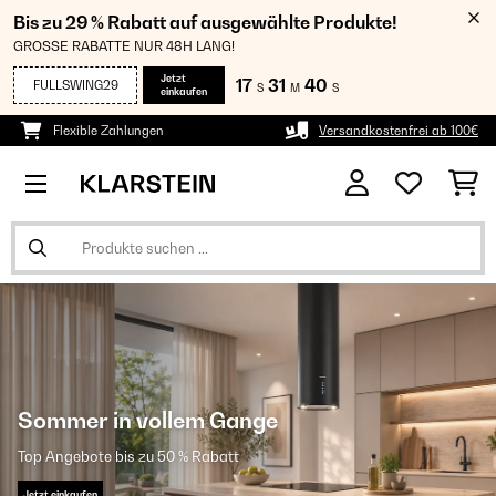
Bis zu 29 % Rabatt auf ausgewählte Produkte!
GROSSE RABATTE NUR 48H LANG!
Jetzt
17
31
38
FULLSWING29
S
M
S
einkaufen
Flexible Zahlungen
Versandkostenfrei ab 100€
Sommer in vollem Gange
Top Angebote bis zu 50 % Rabatt
Jetzt einkaufen