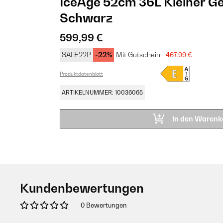
IceAge 52cm 36L Kleiner G
Schwarz
599,99 €
SALE22P
-22%
Mit Gutschein:
467,99 €
Produktdatenblatt
ARTIKELNUMMER: 10036065
In den Warenk
Kundenbewertungen
0 Bewertungen