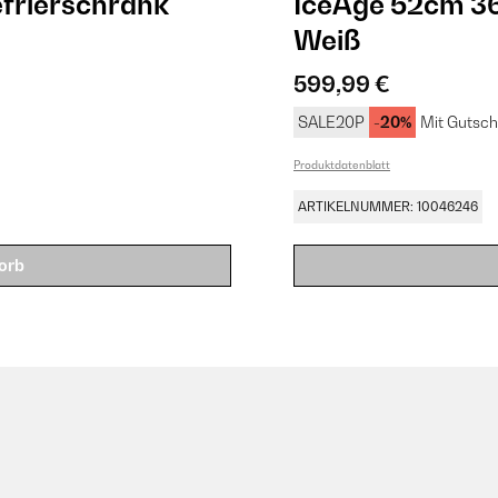
efrierschrank
IceAge 52cm 36
Weiß
599,99 €
SALE20P
-20%
Mit Gutsch
Produktdatenblatt
ARTIKELNUMMER: 10046246
orb