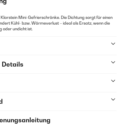
ng
r Klarstein Mini-Gefrierschränke. Die Dichtung sorgt für einen
indert Kühl- bzw. Wärmeverlust – ideal als Ersatz, wenn die
 oder undicht ist.
 Details
d
ienungsanleitung