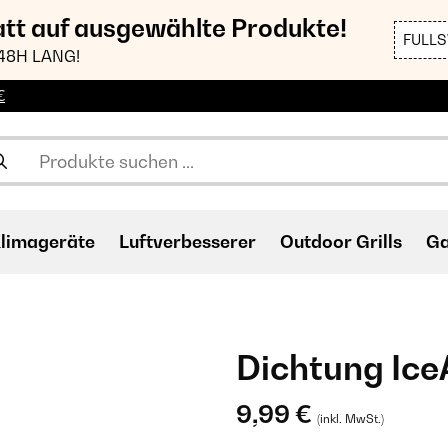
att auf ausgewählte Produkte!
FULL
48H LANG!
€
limageräte
Luftverbesserer
Outdoor Grills
Ga
Dichtung Ic
9,99 €
(inkl. MwSt.)