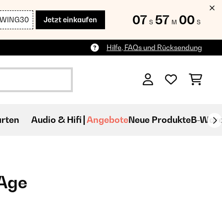
07
56
58
SWING30
Jetzt einkaufen
S
M
S
Hilfe, FAQs und Rücksendung
rten
Audio & Hifi
Angebote
Neue Produkte
B-War
eAge