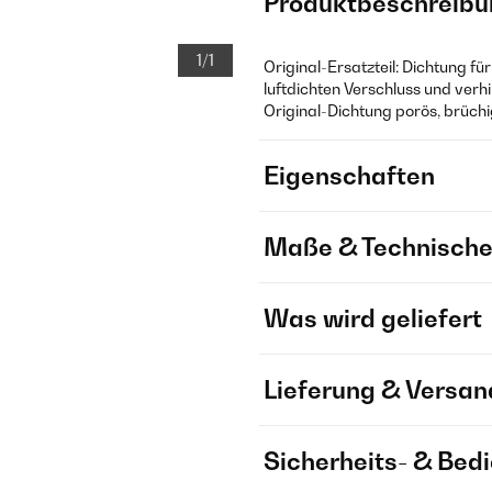
Produktbeschreibu
1/1
Original-Ersatzteil: Dichtung fü
luftdichten Verschluss und verh
Original-Dichtung porös, brüchig
Eigenschaften
Maße & Technische
Was wird geliefert
Lieferung & Versan
Sicherheits- & Bed