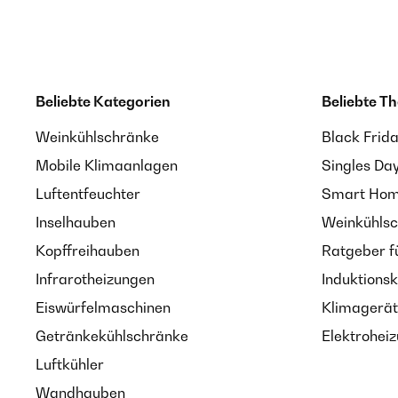
Beliebte Kategorien
Beliebte T
Weinkühlschränke
Black Frid
Mobile Klimaanlagen
Singles Da
Luftentfeuchter
Smart Home
Inselhauben
Weinkühlsc
Kopffreihauben
Ratgeber f
Infrarotheizungen
Induktionsk
Eiswürfelmaschinen
Klimagerät
Getränkekühlschränke
Elektroheiz
Luftkühler
Wandhauben