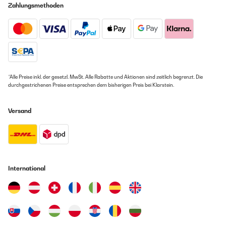
base d appoggio. Per il resto top
Zahlungsmethoden
Utente Amazon
Übersetzen
GEPRÜFTE BEWERTUNG
09/02/2023
*Alle Preise inkl. der gesetzl. MwSt. Alle Rabatte und Aktionen sind zeitlich begrenzt. Die
durchgestrichenen Preise entsprechen dem bisherigen Preis bei Klarstein.
La Klarstein riesce sempre a fornire prodotti di qualità a prezzi
super competitivi. Ottima griglia domestica su piastra a
induzione sempre della Klarstein, la consiglio sicuramente
Versand
Utente Amazon
Übersetzen
GEPRÜFTE BEWERTUNG
International
03/04/2022
Ottimo rapporto qualità prezzo, l'articolo corrisponde a quanto
dichiarato dal venditore.
Utente Amazon