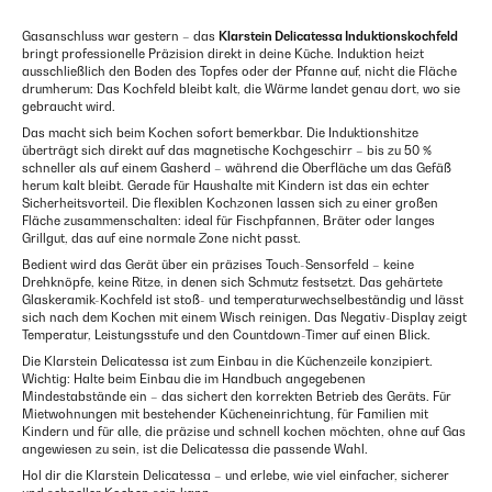
Gasanschluss war gestern – das
Klarstein Delicatessa Induktionskochfeld
bringt professionelle Präzision direkt in deine Küche. Induktion heizt
ausschließlich den Boden des Topfes oder der Pfanne auf, nicht die Fläche
drumherum: Das Kochfeld bleibt kalt, die Wärme landet genau dort, wo sie
gebraucht wird.
Das macht sich beim Kochen sofort bemerkbar. Die Induktionshitze
überträgt sich direkt auf das magnetische Kochgeschirr – bis zu 50 %
schneller als auf einem Gasherd – während die Oberfläche um das Gefäß
herum kalt bleibt. Gerade für Haushalte mit Kindern ist das ein echter
Sicherheitsvorteil. Die flexiblen Kochzonen lassen sich zu einer großen
Fläche zusammenschalten: ideal für Fischpfannen, Bräter oder langes
Grillgut, das auf eine normale Zone nicht passt.
Bedient wird das Gerät über ein präzises Touch-Sensorfeld – keine
Drehknöpfe, keine Ritze, in denen sich Schmutz festsetzt. Das gehärtete
Glaskeramik-Kochfeld ist stoß- und temperaturwechselbeständig und lässt
sich nach dem Kochen mit einem Wisch reinigen. Das Negativ-Display zeigt
Temperatur, Leistungsstufe und den Countdown-Timer auf einen Blick.
Die Klarstein Delicatessa ist zum Einbau in die Küchenzeile konzipiert.
Wichtig: Halte beim Einbau die im Handbuch angegebenen
Mindestabstände ein – das sichert den korrekten Betrieb des Geräts. Für
Mietwohnungen mit bestehender Kücheneinrichtung, für Familien mit
Kindern und für alle, die präzise und schnell kochen möchten, ohne auf Gas
angewiesen zu sein, ist die Delicatessa die passende Wahl.
Hol dir die Klarstein Delicatessa – und erlebe, wie viel einfacher, sicherer