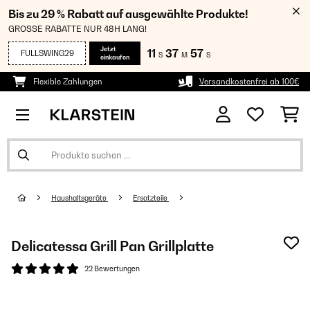
Bis zu 29 % Rabatt auf ausgewählte Produkte!
GROSSE RABATTE NUR 48H LANG!
Jetzt
11
37
56
FULLSWING29
S
M
S
einkaufen
Flexible Zahlungen
Versandkostenfrei ab 100€
Haushaltsgeräte
Ersatzteile
Delicatessa Grill Pan Grillplatte
22 Bewertungen