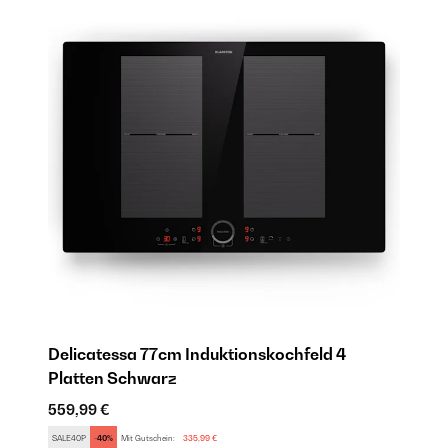
Delicatessa 77cm Induktionskochfeld 4
D
Platten Schwarz
I
559,99 €
45
SALE40P
-40%
Mit Gutschein:
335,99 €
SA