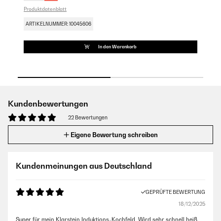
Produktdatenblatt
Pro
ARTIKELNUMMER: 10045606
AR
In den Warenkorb
Kundenbewertungen
22 Bewertungen
Eigene Bewertung schreiben
Kundenmeinungen aus Deutschland
GEPRÜFTE BEWERTUNG
18/12/2025
Super für mein Klarstein Induktions-Kochfeld. Wird sehr schnell heiß.