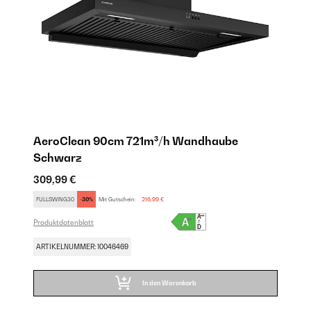
AeroClean 90cm 721m³/h Wandhaube
A
Schwarz
S
309,99 €
24
FULLSWING30
-30%
Mit Gutschein:
216,99 €
FU
Produktdatenblatt
Pro
ARTIKELNUMMER: 10046469
AR
In den Warenkorb