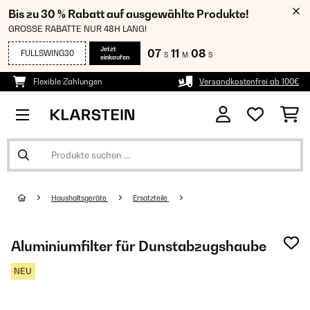
Bis zu 30 % Rabatt auf ausgewählte Produkte!
GROSSE RABATTE NUR 48H LANG!
Jetzt
07
11
08
FULLSWING30
S
M
S
einkaufen
Flexible Zahlungen
Versandkostenfrei ab 100€
Haushaltsgeräte
Ersatzteile
Aluminiumfilter für Dunstabzugshaube
NEU