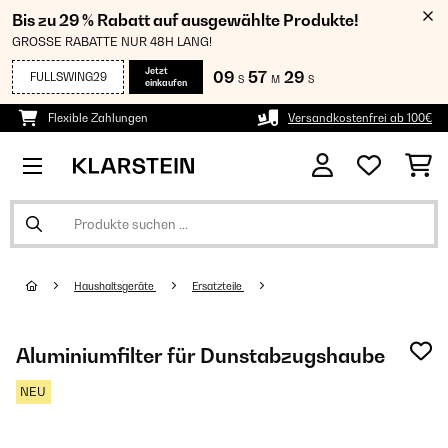
Bis zu 29 % Rabatt auf ausgewählte Produkte!
GROSSE RABATTE NUR 48H LANG!
Jetzt
09
57
29
FULLSWING29
S
M
S
einkaufen
Flexible Zahlungen
Versandkostenfrei ab 100€
Haushaltsgeräte
Ersatzteile
Aluminiumfilter für Dunstabzugshaube
NEU