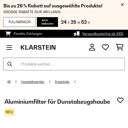
Bis zu 29 % Rabatt auf ausgewählte Produkte!
GROSSE RABATTE NUR 48H LANG!
Jetzt
24
25
50
FULLSWING29
S
M
S
einkaufen
Flexible Zahlungen
Versandkostenfrei ab 100€
Haushaltsgeräte
Ersatzteile
Aluminiumfilter für Dunstabzugshaube
NEU