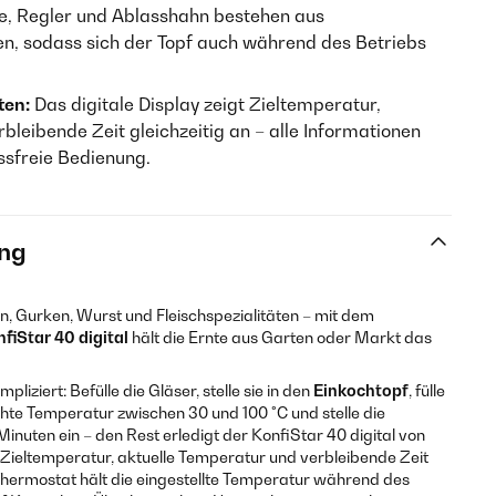
e, Regler und Ablasshahn bestehen aus
en, sodass sich der Topf auch während des Betriebs
ten:
Das digitale Display zeigt Zieltemperatur,
bleibende Zeit gleichzeitig an – alle Informationen
essfreie Bedienung.
ng
 Gurken, Wurst und Fleischspezialitäten – mit dem
fiStar 40 digital
hält die Ernte aus Garten oder Markt das
iziert: Befülle die Gläser, stelle sie in den
Einkochtopf
, fülle
te Temperatur zwischen 30 und 100 °C und stelle die
Minuten ein – den Rest erledigt der KonfiStar 40 digital von
gt Zieltemperatur, aktuelle Temperatur und verbleibende Zeit
e Thermostat hält die eingestellte Temperatur während des