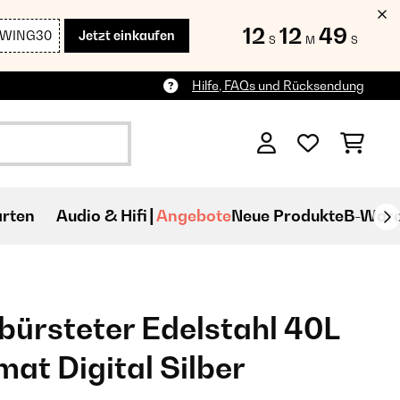
12
12
48
SWING30
Jetzt einkaufen
S
M
S
Hilfe, FAQs und Rücksendung
rten
Audio & Hifi
Angebote
Neue Produkte
B-War
bürsteter Edelstahl 40L
at Digital Silber