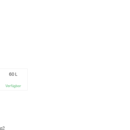
60 L
Verfügbar
en?