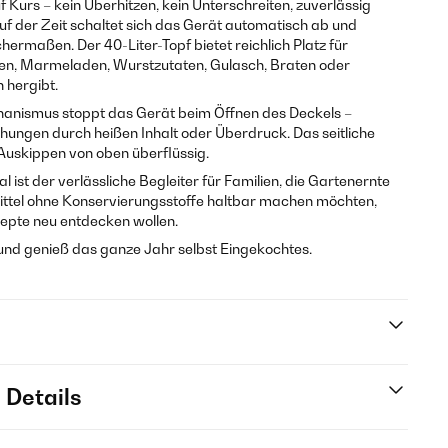
Kurs – kein Überhitzen, kein Unterschreiten, zuverlässig
uf der Zeit schaltet sich das Gerät automatisch ab und
chermaßen. Der 40-Liter-Topf bietet reichlich Platz für
ken, Marmeladen, Wurstzutaten, Gulasch, Braten oder
 hergibt.
chanismus stoppt das Gerät beim Öffnen des Deckels –
hungen durch heißen Inhalt oder Überdruck. Das seitliche
 Auskippen von oben überflüssig.
l ist der verlässliche Begleiter für Familien, die Gartenernte
smittel ohne Konservierungsstoffe haltbar machen möchten,
Rezepte neu entdecken wollen.
 und genieß das ganze Jahr selbst Eingekochtes.
 Details