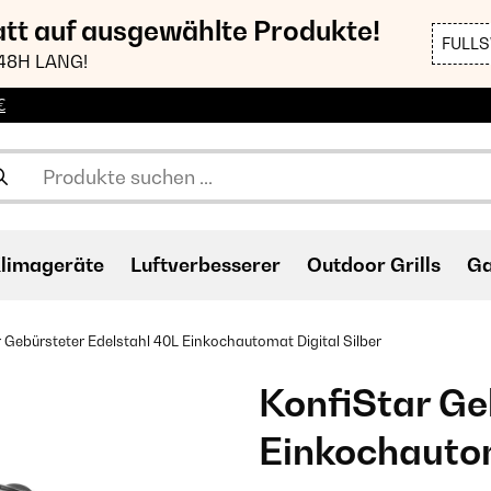
att auf ausgewählte Produkte!
FULL
48H LANG!
€
limageräte
Luftverbesserer
Outdoor Grills
Ga
 Gebürsteter Edelstahl 40L Einkochautomat Digital Silber
KonfiStar Ge
Einkochautom