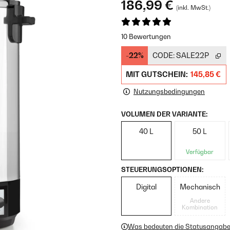
186,99 €
(inkl. MwSt.)
10 Bewertungen
-22%
CODE:
SALE22P
MIT GUTSCHEIN:
145,85 €
Nutzungsbedingungen
VOLUMEN DER VARIANTE:
40 L
50 L
Verfügbar
STEUERUNGSOPTIONEN:
Digital
Mechanisch
Andere
Kombination
Was bedeuten die Statusangab