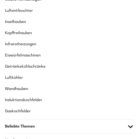
Luftentfeuchter
Inselhauben
Kopffreihauben
Infrarotheizungen
Eiswürfelmaschinen
Getränkekühlschränke
Luftkühler
Wandhauben
Induktionskochfelder
Gaskochfelder
Beliebte Themen