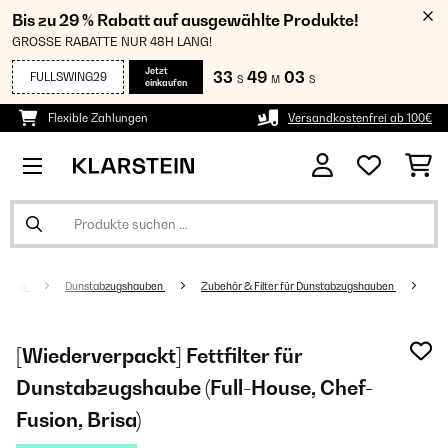
Bis zu 29 % Rabatt auf ausgewählte Produkte!
GROSSE RABATTE NUR 48H LANG!
Jetzt
33
49
02
FULLSWING29
S
M
S
einkaufen
Flexible Zahlungen
Versandkostenfrei ab 100€
geräte
Dunstabzugshauben
Zubehör & Filter für Dunstabzugshauben
[Wiederverpackt] Fettfilter für
Dunstabzugshaube (Full-House, Chef-
Fusion, Brisa)