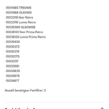
-10011485 TR60WS
-10011488 GL60WS
-10022115 Noir Retro
-10022116 Lumio Retro
-10026366 GL60WSB
-10028132 Noir Prima Retro
-10028133 Lumio Primo Retro
-10029424
-10030273
-10030274
-10030275
-10032137
-10032681
-10033820
-10034976
-10034977
Anzahl benötigter Fettfilter: 2