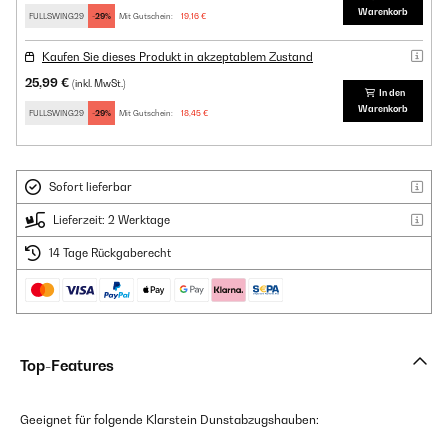
Warenkorb
FULLSWING29
-29%
Mit Gutschein:
19,16 €
Kaufen Sie dieses Produkt in akzeptablem Zustand
25,99 €
(inkl. MwSt.)
In den
Warenkorb
FULLSWING29
-29%
Mit Gutschein:
18,45 €
Sofort lieferbar
Lieferzeit: 2 Werktage
14 Tage Rückgaberecht
Top-Features
Geeignet für folgende Klarstein Dunstabzugshauben: