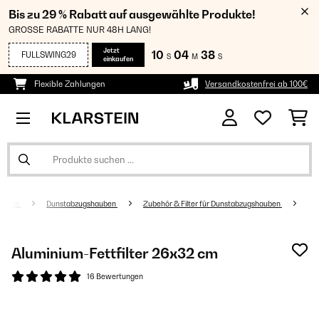
Bis zu 29 % Rabatt auf ausgewählte Produkte!
GROSSE RABATTE NUR 48H LANG!
Jetzt
10
04
38
FULLSWING29
S
M
S
einkaufen
Flexible Zahlungen
Versandkostenfrei ab 100€
geräte
Dunstabzugshauben
Zubehör & Filter für Dunstabzugshauben
Aluminium-Fettfilter 26x32 cm
16 Bewertungen