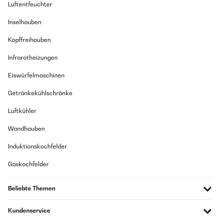
Luftentfeuchter
Inselhauben
Kopffreihauben
Infrarotheizungen
Eiswürfelmaschinen
Getränkekühlschränke
Luftkühler
Wandhauben
Induktionskochfelder
Gaskochfelder
Beliebte Themen
Kundenservice