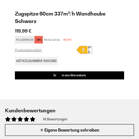
Zugspitze 60cm 337m³/h Wandhaube
Schwarz
119,99 €
FULLSWING29
-29%
Mit Gutschein:
85,19 €
Produktdatenblatt
ARTIKELNUMMER: 10032681
In den Warenkorb
Kundenbewertungen
16 Bewertungen
Eigene Bewertung schreiben