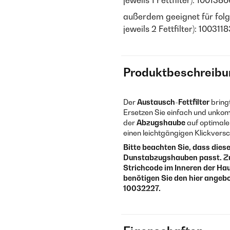
jeweils 1 Fettfilter): 1001
außerdem geeignet für fol
jeweils 2 Fettfilter): 1003
Produktbeschreibu
Der
Austausch-Fettfilter
bring
Ersetzen Sie einfach und unkompl
der
Abzugshaube
auf optimale
einen leichtgängigen Klickversc
Bitte beachten Sie, dass diese
Dunstabzugshauben passt. Zur
Strichcode im Inneren der Haub
benötigen Sie den hier angebo
10032227.