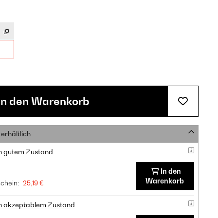
In den Warenkorb
erhältlich
in gutem Zustand
In den
Warenkorb
chein:
25,19 €
in akzeptablem Zustand