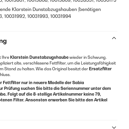
3866, 10013867, 10013868, 10013869, 10028531, 10030175
gende Klarstein Dunstabzugshauben (benötigen
1183, 10031992, 10031993, 10031994
ng
t Ihre
Klarstein Dunstabzugshaube
wieder in Schwung.
iziert alte, verschlissene Fettfilter, um die Leistungsfähigkeit
m Stand zu halten. Wie das Original besitzt der
Ersatzfilter
hluss.
r Fettfilter nur in neuere Modelle der Sabia
 Prüfung suchen Sie bitte die Seriennummer unter dem
e. Folgt auf die 8-stellige Artikelnummer keine 79,
tenen Filter. Ansonsten erwerben Sie bitte den Artikel