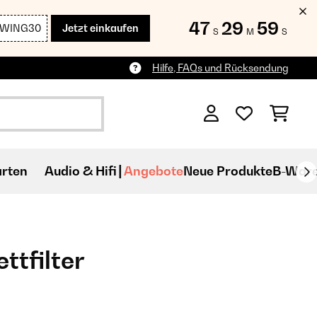
47
29
58
SWING30
Jetzt einkaufen
S
M
S
Hilfe, FAQs und Rücksendung
rten
Audio & Hifi
Angebote
Neue Produkte
B-War
ttfilter