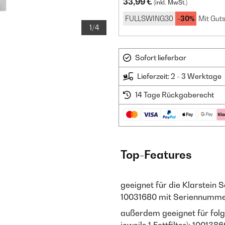
33,99 €
(inkl. MwSt.)
FULLSWING30
-30%
Mit Guts
1/4
Sofort lieferbar
Lieferzeit: 2 - 3 Werktage
14 Tage Rückgaberecht
Top-Features
geeignet für die Klarstein
10031680 mit Seriennumme
außerdem geeignet für fol