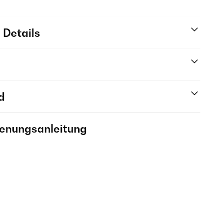
 Details
d
ienungsanleitung