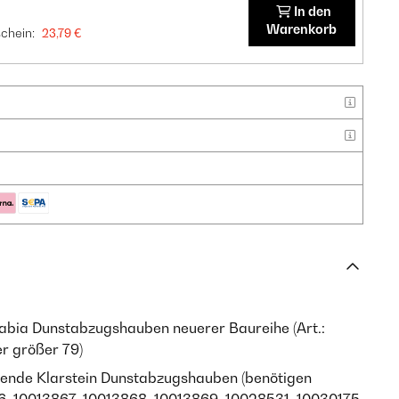
In den
Warenkorb
chein:
23,79 €
 Sabia Dunstabzugshauben neuerer Baureihe (Art.:
r größer 79)
gende Klarstein Dunstabzugshauben (benötigen