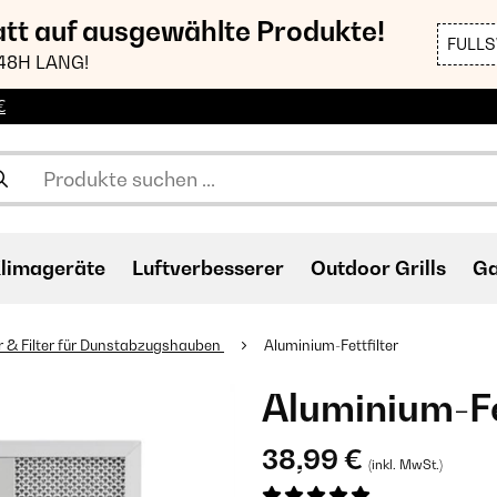
att auf ausgewählte Produkte!
FULL
48H LANG!
€
limageräte
Luftverbesserer
Outdoor Grills
Ga
 & Filter für Dunstabzugshauben
Aluminium-Fettfilter
Aluminium-Fe
38,99 €
(inkl. MwSt.)