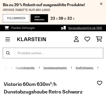
Bis zu 29 % Rabatt auf ausgewählte Produkte!
GROSSE RABATTE NUR 48H LANG!
Jetzt
23
39
31
FULLSWING29
S
M
S
einkaufen
Flexible Zahlungen
Versandkostenfrei ab 100€
Haushaltsgeräte
Dunstabzugshauben
Kopffreihauben
Victoria 60cm 630m³/h
Dunstabzugshaube Retro Schwarz