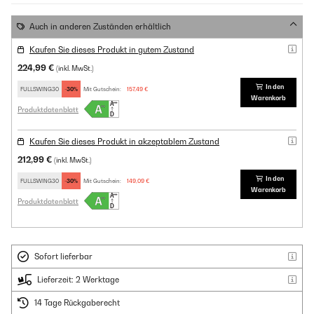
Auch in anderen Zuständen erhältlich
Kaufen Sie dieses Produkt in gutem Zustand
224,99 €
(inkl. MwSt.)
In den
FULLSWING30
-30%
Mit Gutschein:
157,49 €
Warenkorb
Produktdatenblatt
Kaufen Sie dieses Produkt in akzeptablem Zustand
212,99 €
(inkl. MwSt.)
In den
FULLSWING30
-30%
Mit Gutschein:
149,09 €
Warenkorb
Produktdatenblatt
Sofort lieferbar
Lieferzeit: 2 Werktage
14 Tage Rückgaberecht