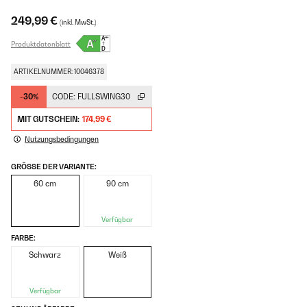
249,99 €
(inkl. MwSt.)
Produktdatenblatt
ARTIKELNUMMER: 10046378
-30%
CODE:
FULLSWING30
MIT GUTSCHEIN:
174,99 €
Nutzungsbedingungen
GRÖSSE DER VARIANTE:
60 cm
90 cm
Verfügbar
FARBE:
Schwarz
Weiß
Verfügbar