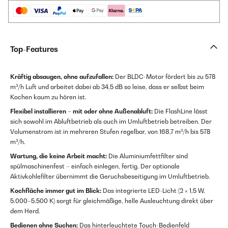
Top-Features
Kräftig absaugen, ohne aufzufallen:
Der BLDC-Motor fördert bis zu 578
m³/h Luft und arbeitet dabei ab 34,5 dB so leise, dass er selbst beim
Kochen kaum zu hören ist.
Flexibel installieren – mit oder ohne Außenabluft:
Die FlashLine lässt
sich sowohl im Abluftbetrieb als auch im Umluftbetrieb betreiben. Der
Volumenstrom ist in mehreren Stufen regelbar, von 168,7 m³/h bis 578
m³/h.
Wartung, die keine Arbeit macht:
Die Aluminiumfettfilter sind
spülmaschinenfest – einfach einlegen, fertig. Der optionale
Aktivkohlefilter übernimmt die Geruchsbeseitigung im Umluftbetrieb.
Kochfläche immer gut im Blick:
Das integrierte LED-Licht (2 × 1,5 W,
5.000–5.500 K) sorgt für gleichmäßige, helle Ausleuchtung direkt über
dem Herd.
Bedienen ohne Suchen:
Das hinterleuchtete Touch-Bedienfeld