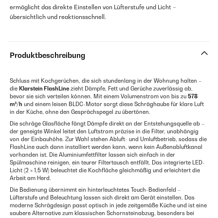
ermöglicht das direkte Einstellen von Lüfterstufe und Licht –
übersichtlich und reaktionsschnell.
Produktbeschreibung
Schluss mit Kochgerüchen, die sich stundenlang in der Wohnung halten –
die
Klarstein FlashLine
zieht Dämpfe, Fett und Gerüche zuverlässig ab,
bevor sie sich verteilen können. Mit einem Volumenstrom von bis zu
578
m³/h
und einem leisen BLDC-Motor sorgt diese Schräghaube für klare Luft
in der Küche, ohne den Gesprächspegel zu übertönen.
Die schräge Glasfläche fängt Dämpfe direkt an der Entstehungsquelle ab –
der geneigte Winkel leitet den Luftstrom präzise in die Filter, unabhängig
von der Einbauhöhe. Zur Wahl stehen Abluft- und Umluftbetrieb, sodass die
FlashLine auch dann installiert werden kann, wenn kein Außenabluftkanal
vorhanden ist. Die Aluminiumfettfilter lassen sich einfach in der
Spülmaschine reinigen, ein teurer Filtertausch entfällt. Das integrierte LED-
Licht (2 × 1,5 W) beleuchtet die Kochfläche gleichmäßig und erleichtert die
Arbeit am Herd.
Die Bedienung übernimmt ein hinterleuchtetes Touch-Bedienfeld –
Lüfterstufe und Beleuchtung lassen sich direkt am Gerät einstellen. Das
moderne Schrägdesign passt optisch in jede zeitgemäße Küche und ist eine
saubere Alternative zum klassischen Schornsteinabzug, besonders bei