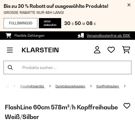
Bis zu 30 % Rabatt auf ausgewählte Produkte!
GROSSE RABATTE NUR 48H LANG!
Jetzt
30
50
07
FULLSWING30
S
M
S
einkaufen
Flexible Zahlungen
Versandkostenfrei ab 100€
Haushaltsgeräte
Dunstabzugshauben
Kopffreihauben
FlashLine 60cm 578m³/h Kopffreihaube
Weiß/Silber