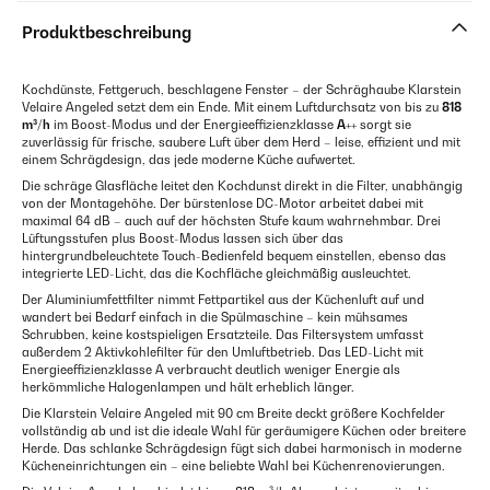
Produktbeschreibung
Kochdünste, Fettgeruch, beschlagene Fenster – der Schräghaube Klarstein
Velaire Angeled setzt dem ein Ende. Mit einem Luftdurchsatz von bis zu
818
m³/h
im Boost-Modus und der Energieeffizienzklasse
A++
sorgt sie
zuverlässig für frische, saubere Luft über dem Herd – leise, effizient und mit
einem Schrägdesign, das jede moderne Küche aufwertet.
Die schräge Glasfläche leitet den Kochdunst direkt in die Filter, unabhängig
von der Montagehöhe. Der bürstenlose DC-Motor arbeitet dabei mit
maximal 64 dB – auch auf der höchsten Stufe kaum wahrnehmbar. Drei
Lüftungsstufen plus Boost-Modus lassen sich über das
hintergrundbeleuchtete Touch-Bedienfeld bequem einstellen, ebenso das
integrierte LED-Licht, das die Kochfläche gleichmäßig ausleuchtet.
Der Aluminiumfettfilter nimmt Fettpartikel aus der Küchenluft auf und
wandert bei Bedarf einfach in die Spülmaschine – kein mühsames
Schrubben, keine kostspieligen Ersatzteile. Das Filtersystem umfasst
außerdem 2 Aktivkohlefilter für den Umluftbetrieb. Das LED-Licht mit
Energieeffizienzklasse A verbraucht deutlich weniger Energie als
herkömmliche Halogenlampen und hält erheblich länger.
Die Klarstein Velaire Angeled mit 90 cm Breite deckt größere Kochfelder
vollständig ab und ist die ideale Wahl für geräumigere Küchen oder breitere
Herde. Das schlanke Schrägdesign fügt sich dabei harmonisch in moderne
Kücheneinrichtungen ein – eine beliebte Wahl bei Küchenrenovierungen.