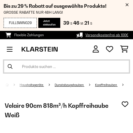
Bis zu 29 % Rabatt auf ausgewählte Produkte!
GROSSE RABATTE NUR 48H LANG!
Jetzt
39
46
21
FULLSWING29
S
M
S
einkaufen
Flexible Zahlungen
Versandkostenfrei ab 100€
Haushaltsgeräte
Dunstabzugshauben
Kopffreihauben
Velaire 90cm 818m³/h Kopffreihaube
Weiß