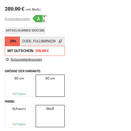
289,99 €
(inkl. MwSt.)
Produktdatenblatt
ARTIKELNUMMER: 10047365
-29%
CODE:
FULLSWING29
MIT GUTSCHEIN:
205,89 €
Nutzungsbedingungen
GRÖSSE DER VARIANTE:
60 cm
90 cm
Verfügbar
FARBE:
Schwarz
Weiß
Verfügbar