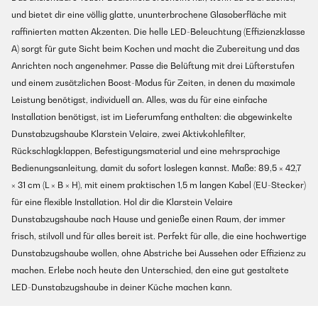
und bietet dir eine völlig glatte, ununterbrochene Glasoberfläche mit
raffinierten matten Akzenten. Die helle LED-Beleuchtung (Effizienzklasse
A) sorgt für gute Sicht beim Kochen und macht die Zubereitung und das
Anrichten noch angenehmer. Passe die Belüftung mit drei Lüfterstufen
und einem zusätzlichen Boost-Modus für Zeiten, in denen du maximale
Leistung benötigst, individuell an. Alles, was du für eine einfache
Installation benötigst, ist im Lieferumfang enthalten: die abgewinkelte
Dunstabzugshaube Klarstein Velaire, zwei Aktivkohlefilter,
Rückschlagklappen, Befestigungsmaterial und eine mehrsprachige
Bedienungsanleitung, damit du sofort loslegen kannst. Maße: 89,5 × 42,7
× 31 cm (L × B × H), mit einem praktischen 1,5 m langen Kabel (EU-Stecker)
für eine flexible Installation. Hol dir die Klarstein Velaire
Dunstabzugshaube nach Hause und genieße einen Raum, der immer
frisch, stilvoll und für alles bereit ist. Perfekt für alle, die eine hochwertige
Dunstabzugshaube wollen, ohne Abstriche bei Aussehen oder Effizienz zu
machen. Erlebe noch heute den Unterschied, den eine gut gestaltete
LED-Dunstabzugshaube in deiner Küche machen kann.