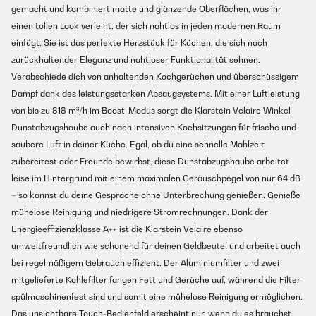
gemacht und kombiniert matte und glänzende Oberflächen, was ihr
einen tollen Look verleiht, der sich nahtlos in jeden modernen Raum
einfügt. Sie ist das perfekte Herzstück für Küchen, die sich nach
zurückhaltender Eleganz und nahtloser Funktionalität sehnen.
Verabschiede dich von anhaltenden Kochgerüchen und überschüssigem
Dampf dank des leistungsstarken Absaugsystems. Mit einer Luftleistung
von bis zu 818 m³/h im Boost-Modus sorgt die Klarstein Velaire Winkel-
Dunstabzugshaube auch nach intensiven Kochsitzungen für frische und
saubere Luft in deiner Küche. Egal, ob du eine schnelle Mahlzeit
zubereitest oder Freunde bewirbst, diese Dunstabzugshaube arbeitet
leise im Hintergrund mit einem maximalen Geräuschpegel von nur 64 dB
– so kannst du deine Gespräche ohne Unterbrechung genießen. Genieße
mühelose Reinigung und niedrigere Stromrechnungen. Dank der
Energieeffizienzklasse A++ ist die Klarstein Velaire ebenso
umweltfreundlich wie schonend für deinen Geldbeutel und arbeitet auch
bei regelmäßigem Gebrauch effizient. Der Aluminiumfilter und zwei
mitgelieferte Kohlefilter fangen Fett und Gerüche auf, während die Filter
spülmaschinenfest sind und somit eine mühelose Reinigung ermöglichen.
Das unsichtbare Touch-Bedienfeld erscheint nur, wenn du es brauchst,