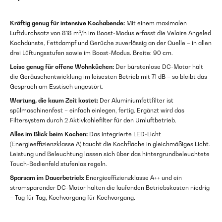
Kräftig genug für intensive Kochabende:
Mit einem maximalen
Luftdurchsatz von 818 m³/h im Boost-Modus erfasst die Velaire Angeled
Kochdünste, Fettdampf und Gerüche zuverlässig an der Quelle – in allen
drei Lüftungsstufen sowie im Boost-Modus. Breite: 90 cm.
Leise genug für offene Wohnküchen:
Der bürstenlose DC-Motor hält
die Geräuschentwicklung im leisesten Betrieb mit 71 dB – so bleibt das
Gespräch am Esstisch ungestört.
Wartung, die kaum Zeit kostet:
Der Aluminiumfettfilter ist
spülmaschinenfest – einfach einlegen, fertig. Ergänzt wird das
Filtersystem durch 2 Aktivkohlefilter für den Umluftbetrieb.
Alles im Blick beim Kochen:
Das integrierte LED-Licht
(Energieeffizienzklasse A) taucht die Kochfläche in gleichmäßiges Licht.
Leistung und Beleuchtung lassen sich über das hintergrundbeleuchtete
Touch-Bedienfeld stufenlos regeln.
Sparsam im Dauerbetrieb:
Energieeffizienzklasse A++ und ein
stromsparender DC-Motor halten die laufenden Betriebskosten niedrig
– Tag für Tag, Kochvorgang für Kochvorgang.