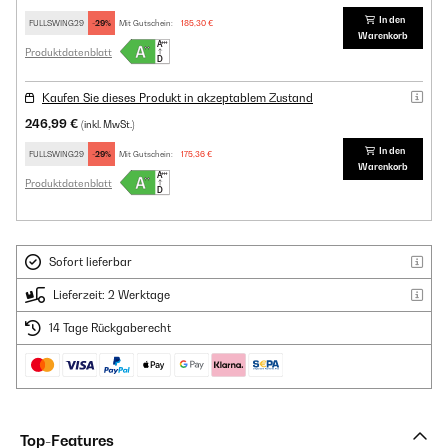
In den
FULLSWING29
-29%
Mit Gutschein:
185,30 €
Warenkorb
Produktdatenblatt
Kaufen Sie dieses Produkt in akzeptablem Zustand
246,99 €
(inkl. MwSt.)
In den
FULLSWING29
-29%
Mit Gutschein:
175,36 €
Warenkorb
Produktdatenblatt
Sofort lieferbar
Lieferzeit: 2 Werktage
14 Tage Rückgaberecht
Top-Features