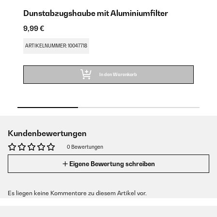
Dunstabzugshaube mit Aluminiumfilter
D
9,99 €
9,
ARTIKELNUMMER: 10047718
AR
In den Warenkorb
Kundenbewertungen
0 Bewertungen
Eigene Bewertung schreiben
Es liegen keine Kommentare zu diesem Artikel vor.