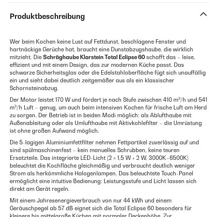
Produktbeschreibung
Wer beim Kochen keine Lust auf Fettdunst, beschlagene Fenster und
hartnäckige Gerüche hat, braucht eine Dunstabzugshaube, die wirklich
mitzieht. Die
Schräghaube Klarstein Total Eclipse 60
schafft das – leise,
effizient und mit einem Design, das zur modernen Küche passt. Das
schwarze Sicherheitsglas oder die Edelstahloberfläche fügt sich unauffällig
ein und sieht dabei deutlich zeitgemäßer aus als ein klassischer
Schornsteinabzug.
Der Motor leistet 170 W und fördert je nach Stufe zwischen 410 m³/h und 541
m³/h Luft – genug, um auch beim intensiven Kochen für frische Luft am Herd
zu sorgen. Der Betrieb ist in beiden Modi möglich: als Ablufthaube mit
Außenableitung oder als Umlufthaube mit Aktivkohlefilter – die Umrüstung
ist ohne großen Aufwand möglich.
Die 5-lagigen Aluminiumfettfilter nehmen Fettpartikel zuverlässig auf und
sind spülmaschinenfest – kein manuelles Schrubben, keine teuren
Ersatzteile. Das integrierte LED-Licht (2 × 1,5 W + 2 W, 3000K–6500K)
beleuchtet die Kochfläche gleichmäßig und verbraucht deutlich weniger
Strom als herkömmliche Halogenlampen. Das beleuchtete Touch-Panel
ermöglicht eine intuitive Bedienung: Leistungsstufe und Licht lassen sich
direkt am Gerät regeln.
Mit einem Jahresenergieverbrauch von nur 44 kWh und einem
Geräuschpegel ab 57 dB eignet sich die Total Eclipse 60 besonders für
kleinere bis mittelgroße Küchen mit normaler Deckenhöhe. Zur