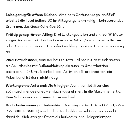
Leise genug für offene Küchen:
Mit einem Geräuschpegel ab 57 dB
arbeitet die Total Eclipse 60 im Alltag angenehm ruhig – kein störendes
Brummen, das Gespräche übertönt.
Kräftig genug für den Alltag:
Drei Leistungsstufen und ein 170-W-Motor
sorgen für einen Luftdurchsatz von bis zu 541 m³/h – auch beim Braten
oder Kochen mit starker Dampfentwicklung zieht die Haube zuverlässig
ab.
Zwei Betriebsmodi, eine Haube:
Die Total Eclipse 60 lässt sich sowohl
als Ablufthaube mit Außenableitung als auch im Umluftbetrieb
betreiben – für Umluft einfach den Aktivkohlefilter einsetzen, ein
Außenkanal ist dann nicht nötig.
Wartung ohne Aufwand:
Die 5-lagigen Aluminiumfettfilter sind
spülmaschinengeeignet – einfach rausnehmen, in die Maschine, fertig.
Kein Schrubben, kein teurer Filterwechsel.
Kochfläche immer gut beleuchtet:
Das integrierte LED-Licht (2 × 1,5 W +
2 W, 3000K–6500K) taucht den Herd in klares Licht und verbraucht
dabei deutlich weniger Strom als herkömmliche Halogenlampen.