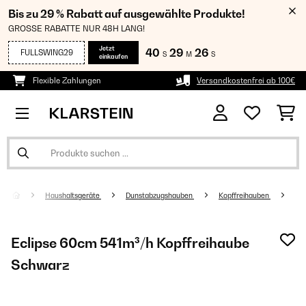
Bis zu 29 % Rabatt auf ausgewählte Produkte!
GROSSE RABATTE NUR 48H LANG!
Jetzt
40
29
25
FULLSWING29
S
M
S
einkaufen
Flexible Zahlungen
Versandkostenfrei ab 100€
Haushaltsgeräte
Dunstabzugshauben
Kopffreihauben
Eclipse 60cm 541m³/h Kopffreihaube
Schwarz