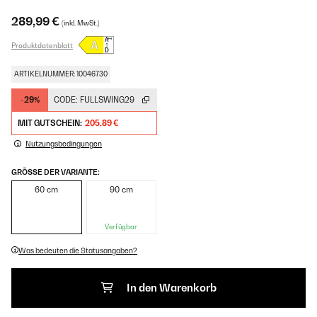
289,99 €
(inkl. MwSt.)
Produktdatenblatt
ARTIKELNUMMER: 10046730
-29%
CODE:
FULLSWING29
MIT GUTSCHEIN:
205,89 €
Nutzungsbedingungen
GRÖSSE DER VARIANTE:
60 cm
90 cm
Verfügbar
Was bedeuten die Statusangaben?
In den Warenkorb