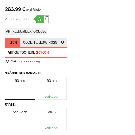
283,99 €
(inkl. MwSt.)
Produktdatenblatt
ARTIKELNUMMER: 10035380
-29%
CODE:
FULLSWING29
MIT GUTSCHEIN:
201,63 €
Nutzungsbedingungen
GRÖSSE DER VARIANTE:
60 cm
90 cm
Verfügbar
FARBE:
Schwarz
Weiß
Verfügbar