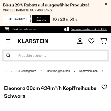
Bis zu 29 % Rabatt auf ausgewählte Produkte!
GROSSE RABATTE NUR 48H LANG!
Jetzt
16
28
53
FULLSWING29
S
M
S
einkaufen
Flexible Zahlungen
Versandkostenfrei ab 100€
Haushaltsgeräte
Dunstabzugshauben
Kopffreihauben
Eleonora 60cm 424m³/h Kopffreihaube
Schwarz