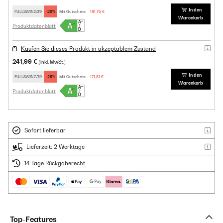
In den
FULLSWING29
-29%
Mit Gutschein:
181,75 €
Warenkorb
Produktdatenblatt
Kaufen Sie dieses Produkt in akzeptablem Zustand
241,99 €
(inkl. MwSt.)
In den
FULLSWING29
-29%
Mit Gutschein:
171,81 €
Warenkorb
Produktdatenblatt
Sofort lieferbar
Lieferzeit: 2 Werktage
14 Tage Rückgaberecht
Top-Features