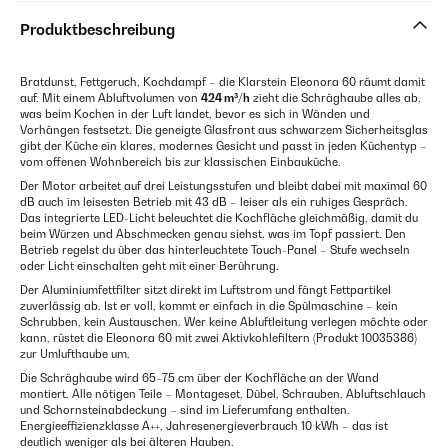
Produktbeschreibung
Bratdunst, Fettgeruch, Kochdampf – die Klarstein Eleonora 60 räumt damit
auf. Mit einem Abluftvolumen von
424 m³/h
zieht die Schräghaube alles ab,
was beim Kochen in der Luft landet, bevor es sich in Wänden und
Vorhängen festsetzt. Die geneigte Glasfront aus schwarzem Sicherheitsglas
gibt der Küche ein klares, modernes Gesicht und passt in jeden Küchentyp –
vom offenen Wohnbereich bis zur klassischen Einbauküche.
Der Motor arbeitet auf drei Leistungsstufen und bleibt dabei mit maximal 60
dB auch im leisesten Betrieb mit 43 dB – leiser als ein ruhiges Gespräch.
Das integrierte LED-Licht beleuchtet die Kochfläche gleichmäßig, damit du
beim Würzen und Abschmecken genau siehst, was im Topf passiert. Den
Betrieb regelst du über das hinterleuchtete Touch-Panel – Stufe wechseln
oder Licht einschalten geht mit einer Berührung.
Der Aluminiumfettfilter sitzt direkt im Luftstrom und fängt Fettpartikel
zuverlässig ab. Ist er voll, kommt er einfach in die Spülmaschine – kein
Schrubben, kein Austauschen. Wer keine Abluftleitung verlegen möchte oder
kann, rüstet die Eleonora 60 mit zwei Aktivkohlefiltern (Produkt 10035386)
zur Umlufthaube um.
Die Schräghaube wird 65–75 cm über der Kochfläche an der Wand
montiert. Alle nötigen Teile – Montageset, Dübel, Schrauben, Abluftschlauch
und Schornsteinabdeckung – sind im Lieferumfang enthalten.
Energieeffizienzklasse A++, Jahresenergieverbrauch 10 kWh – das ist
deutlich weniger als bei älteren Hauben.