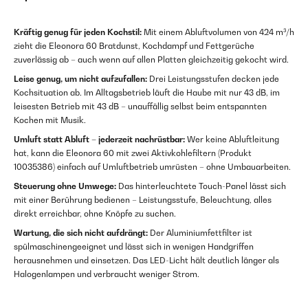
Kräftig genug für jeden Kochstil:
Mit einem Abluftvolumen von 424 m³/h
zieht die Eleonora 60 Bratdunst, Kochdampf und Fettgerüche
zuverlässig ab – auch wenn auf allen Platten gleichzeitig gekocht wird.
Leise genug, um nicht aufzufallen:
Drei Leistungsstufen decken jede
Kochsituation ab. Im Alltagsbetrieb läuft die Haube mit nur 43 dB, im
leisesten Betrieb mit 43 dB – unauffällig selbst beim entspannten
Kochen mit Musik.
Umluft statt Abluft – jederzeit nachrüstbar:
Wer keine Abluftleitung
hat, kann die Eleonora 60 mit zwei Aktivkohlefiltern (Produkt
10035386) einfach auf Umluftbetrieb umrüsten – ohne Umbauarbeiten.
Steuerung ohne Umwege:
Das hinterleuchtete Touch-Panel lässt sich
mit einer Berührung bedienen – Leistungsstufe, Beleuchtung, alles
direkt erreichbar, ohne Knöpfe zu suchen.
Wartung, die sich nicht aufdrängt:
Der Aluminiumfettfilter ist
spülmaschinengeeignet und lässt sich in wenigen Handgriffen
herausnehmen und einsetzen. Das LED-Licht hält deutlich länger als
Halogenlampen und verbraucht weniger Strom.