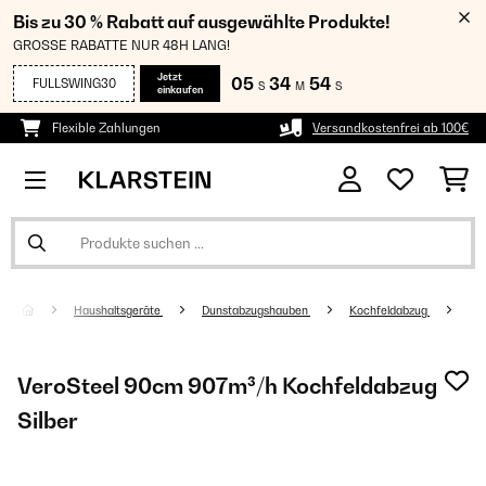
Bis zu 30 % Rabatt auf ausgewählte Produkte!
GROSSE RABATTE NUR 48H LANG!
Jetzt
05
34
53
FULLSWING30
S
M
S
einkaufen
Flexible Zahlungen
Versandkostenfrei ab 100€
Haushaltsgeräte
Dunstabzugshauben
Kochfeldabzug
VeroSteel 90cm 907m³/h Kochfeldabzug
Silber