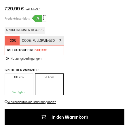
729,99 €
(inkl. MwSt.)
Produktdatenblatt
ARTIKELNUMMER: 10047375
-30%
CODE:
FULLSWING30
MIT GUTSCHEIN:
510,99 €
Nutzungsbedingungen
BREITE DER VARIANTE:
60 cm
90 cm
Verfügbar
Was bedeuten die Statusangaben?
In den Warenkorb