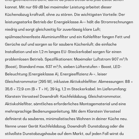
kannst. Mit nur 69 dB bei maximaler Leistung arbeitet dieser
Küchenabzug kraftvoll, ohne zu stören. Die wichtigsten Vorteile: Der
leistungsstarke Betrieb der Energieklasse A++ hält die Stromrechnungen
niedrig und sorgt gleichzeitig für zuverlässig klare Luft;
spülmaschinenfeste Aluminiumfilter und ein Kohlefilter fangen Fett und
Gerüche auf und sorgen so für saubere Küchenluft; die einfache
Installation und ein 1,2 m langes EU-Steckerkabel sorgen für einen
problemlosen Betrieb. Spezifikationen: Maximaler Luftstrom 907 m³/h
(Boost), Standard max. 637 m³/h, sieben Lüfterstufen + Boost, LED-
Beleuchtung (Energieklasse A), Energieeffizienz A++, leiser
Gleichstrommotor (295 W), inklusive Aktivkohlefilter. Abmessungen: 88 ×
35,6 × 72,9 cm (B × T × H), 29 kg, 1,2 m Steckerkabel. Im Lieferumfang:
Klarstein Verosteel Downdraft-Kochfeldabzug, Gleichstrommotor,
Aktivkohlefilter, sämtliches erforderliches Montagematerial und eine
mehrsprachige Bedienungsanleitung. Mit dem Klarstein Verosteel
definierst du sauberes, minimalistisches Wohnen in deiner Küche neu.
Nenne unser Gerät Kochfeldabzug, Downdraft-Dunstabzug oder die
stilvollste Dunstabzugshaube auf dem Markt, auf jeden Fall wirst du