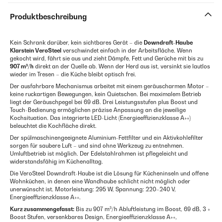
Produktbeschreibung
Kein Schrank darüber, kein sichtbares Gerät – die
Downdraft-Haube
Klarstein VeroSteel
verschwindet einfach in der Arbeitsfläche. Wenn
gekocht wird, fährt sie aus und zieht Dämpfe, Fett und Gerüche mit bis zu
907 m³/h
direkt an der Quelle ab. Wenn der Herd aus ist, versinkt sie lautlos
wieder im Tresen – die Küche bleibt optisch frei.
Der ausfahrbare Mechanismus arbeitet mit einem geräuscharmen Motor –
keine ruckartigen Bewegungen, kein Quietschen. Bei maximalem Betrieb
liegt der Geräuschpegel bei 69 dB. Drei Leistungsstufen plus Boost und
Touch-Bedienung ermöglichen präzise Anpassung an die jeweilige
Kochsituation. Das integrierte LED-Licht (Energieeffizienzklasse A++)
beleuchtet die Kochfläche direkt.
Der spülmaschinengeeignete Aluminium-Fettfilter und ein Aktivkohlefilter
sorgen für saubere Luft – und sind ohne Werkzeug zu entnehmen.
Umluftbetrieb ist möglich. Der Edelstahlrahmen ist pflegeleicht und
widerstandsfähig im Küchenalltag.
Die VeroSteel Downdraft-Haube ist die Lösung für Kücheninseln und offene
Wohnküchen, in denen eine Wandhaube schlicht nicht möglich oder
unerwünscht ist. Motorleistung: 295 W, Spannung: 220–240 V,
Energieeffizienzklasse A++.
Kurz zusammengefasst:
Bis zu 907 m³/h Abluftleistung im Boost, 69 dB, 3 +
Boost Stufen, versenkbares Design, Energieeffizienzklasse A++,