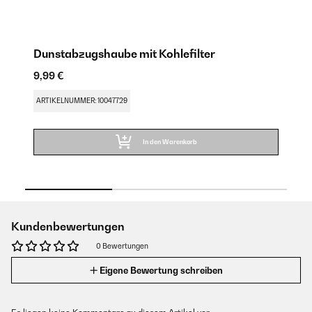
Dunstabzugshaube mit Kohlefilter
L
9,99 €
9,
ARTIKELNUMMER: 10047729
AR
In den Warenkorb
Kundenbewertungen
0 Bewertungen
Eigene Bewertung schreiben