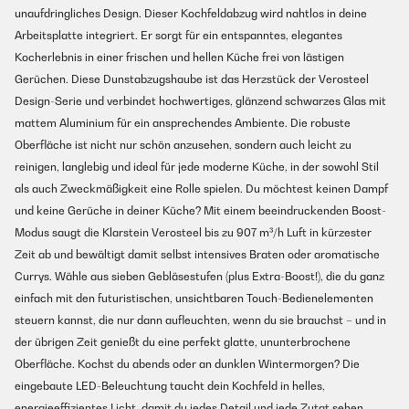
unaufdringliches Design. Dieser Kochfeldabzug wird nahtlos in deine
Arbeitsplatte integriert. Er sorgt für ein entspanntes, elegantes
Kocherlebnis in einer frischen und hellen Küche frei von lästigen
Gerüchen. Diese Dunstabzugshaube ist das Herzstück der Verosteel
Design-Serie und verbindet hochwertiges, glänzend schwarzes Glas mit
mattem Aluminium für ein ansprechendes Ambiente. Die robuste
Oberfläche ist nicht nur schön anzusehen, sondern auch leicht zu
reinigen, langlebig und ideal für jede moderne Küche, in der sowohl Stil
als auch Zweckmäßigkeit eine Rolle spielen. Du möchtest keinen Dampf
und keine Gerüche in deiner Küche? Mit einem beeindruckenden Boost-
Modus saugt die Klarstein Verosteel bis zu 907 m³/h Luft in kürzester
Zeit ab und bewältigt damit selbst intensives Braten oder aromatische
Currys. Wähle aus sieben Gebläsestufen (plus Extra-Boost!), die du ganz
einfach mit den futuristischen, unsichtbaren Touch-Bedienelementen
steuern kannst, die nur dann aufleuchten, wenn du sie brauchst – und in
der übrigen Zeit genießt du eine perfekt glatte, ununterbrochene
Oberfläche. Kochst du abends oder an dunklen Wintermorgen? Die
eingebaute LED-Beleuchtung taucht dein Kochfeld in helles,
energieeffizientes Licht, damit du jedes Detail und jede Zutat sehen