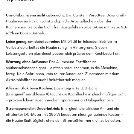
Unsichtbar, wenn nicht gebraucht:
Die Klarstein VeroSteel Downdraft-
Haube versenkt sich vollständig in die Arbeitsfläche – über der
Kücheninsel bleibt die Sicht frei. Ausgefahren arbeitet sie mit bis zu 907
m³/h im Boost-Betrieb.
Leise genug, um dabei zu reden:
Mit 54 dB im leisesten Betrieb im
Vollbetrieb arbeitet die Haube ruhig im Hintergrund. Sieben
Leistungsstufen plus Boost passen sich präzise dem Kochbedarf an.
Wartung ohne Aufwand:
Der Aluminium-Fettfilter ist
spülmaschinengeeignet – einfach herausnehmen, in die Maschine,
fertig. Kein Schrubben, kein teurer Austausch. Zusammen mit dem
Aktivkohlefilter ist auch Umluftbetrieb möglich.
Alles im Blick beim Kochen:
Das integrierte LED-Licht
(Energieeffizienzklasse A) taucht die Kochfläche in gleichmäßiges Licht
– praktisch beim Abschmecken, sparsamer als Halogenlampen.
Stromsparend im Dauerbetrieb:
Energieeffizienzklasse A++ und ein
effizienter DC-Motor mit 295 W bedeuten niedrige laufende Kosten –
die Haube läuft täglich, ohne den Stromzähler merklich zu belasten.