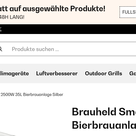
att auf ausgewählte Produkte!
FULL
48H LANG!
€
limageräte
Luftverbesserer
Outdoor Grills
Ga
 2500W 35L Bierbrauanlage Silber
Brauheld Sm
Bierbrauanla