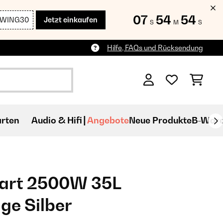
07
54
52
SWING30
Jetzt einkaufen
S
M
S
Hilfe, FAQs und Rücksendung
rten
Audio & Hifi
Angebote
Neue Produkte
B-War
art 2500W 35L
ge Silber