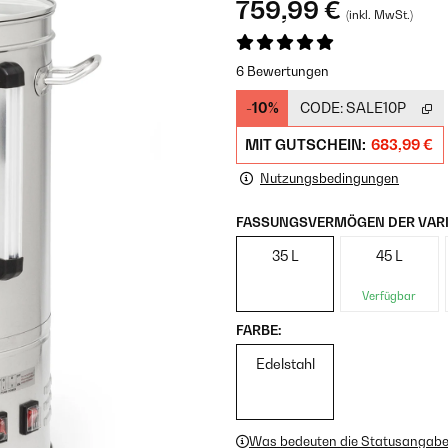
759,99 €
(inkl. MwSt.)
6 Bewertungen
-10%
CODE:
SALE10P
MIT GUTSCHEIN:
683,99 €
Nutzungsbedingungen
FASSUNGSVERMÖGEN DER VARI
35 L
45 L
Verfügbar
FARBE:
Edelstahl
Was bedeuten die Statusangab