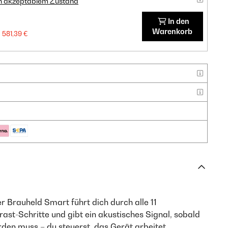
in akzeptablem Zustand
In den
Warenkorb
581,39 €
r Brauheld Smart führt dich durch alle 11
t-Schritte und gibt ein akustisches Signal, sobald
den muss – du steuerst, das Gerät arbeitet.