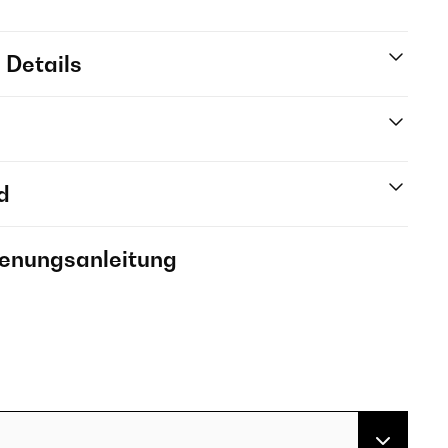
 Details
d
ienungsanleitung