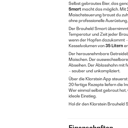
Selbst gebrautes Bier, das gena
Smart
macht das möglich. Mit
Maischsteuerung braust du zuha
ohne professionelle Ausrüstung,
Der Brauheld Smart übernimmt d
Temperatur und Zeit jeder Braup
wenn der Hopfen dazukommt – du
Kesselvolumen von
35 Litern
er
Der herausnehmbare Getreidebe
Maischen. Der auswechselbare B
Abseihen. Der Ablasshahn mit fei
– sauber und unkompliziert.
Über die Klarstein App steuer
20 fertige Rezepte liefern die I
Wer einmal selbst gebraut hat, 
ideale Einstieg.
Hol dir den Klarstein Brauheld 
Eigenschaften