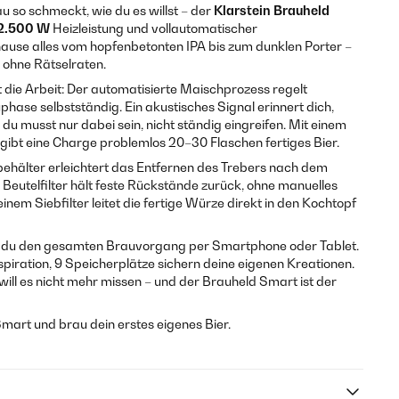
u so schmeckt, wie du es willst – der
Klarstein Brauheld
2.500 W
Heizleistung und vollautomatischer
use alles vom hopfenbetonten IPA bis zum dunklen Porter –
 ohne Rätselraten.
ie Arbeit: Der automatisierte Maischprozess regelt
hase selbstständig. Ein akustisches Signal erinnert dich,
 musst nur dabei sein, nicht ständig eingreifen. Mit einem
gibt eine Charge problemlos 20–30 Flaschen fertiges Bier.
hälter erleichtert das Entfernen des Trebers nach dem
eutelfilter hält feste Rückstände zurück, ohne manuelles
nem Siebfilter leitet die fertige Würze direkt in den Kochtopf
st du den gesamten Brauvorgang per Smartphone oder Tablet.
nspiration, 9 Speicherplätze sichern deine eigenen Kreationen.
will es nicht mehr missen – und der Brauheld Smart ist der
Smart und brau dein erstes eigenes Bier.