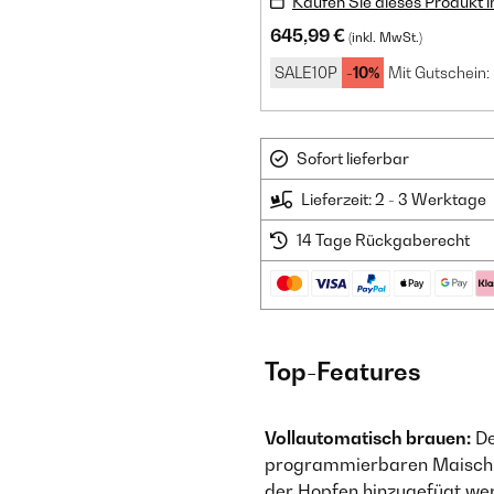
Kaufen Sie dieses Produkt 
645,99 €
(inkl. MwSt.)
SALE10P
-10%
Mit Gutschein:
Sofort lieferbar
Lieferzeit: 2 - 3 Werktage
14 Tage Rückgaberecht
Top-Features
Vollautomatisch brauen:
De
programmierbaren Maischras
der Hopfen hinzugefügt wer