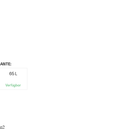
ANTE:
65 L
Verfügbar
en?