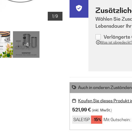
Zusätzlich
1/9
Wählen Sie Zusa
Lebensdauer Ihr
Verlängerte 
Was ist abgedeckt
+4
Auch in anderen Zuständen 
Kaufen Sie dieses Produkt 
521,99 €
(inkl. MwSt.)
SALE15P
-15%
Mit Gutschein: