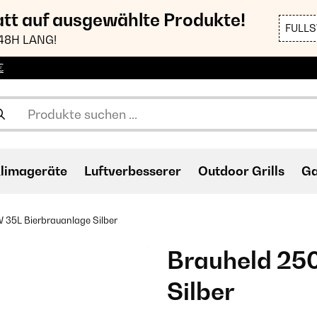
att auf ausgewählte Produkte!
FULL
48H LANG!
€
limageräte
Luftverbesserer
Outdoor Grills
Ga
 35L Bierbrauanlage Silber
Brauheld 25
Silber