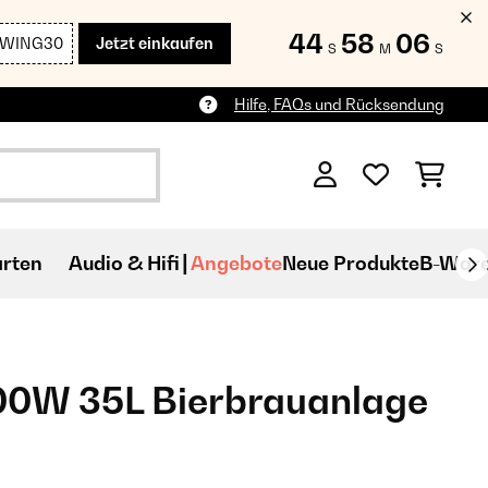
44
58
04
SWING30
Jetzt einkaufen
S
M
S
Hilfe, FAQs und Rücksendung
rten
Audio & Hifi
Angebote
Neue Produkte
B-War
00W 35L Bierbrauanlage