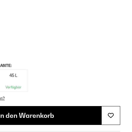
ANTE:
45 L
Verfügbar
en?
In den Warenkorb