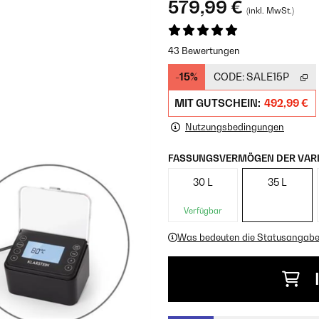
579,99 €
(inkl. MwSt.)
43 Bewertungen
-15%
CODE:
SALE15P
MIT GUTSCHEIN:
492,99 €
Nutzungsbedingungen
FASSUNGSVERMÖGEN DER VARI
30 L
35 L
Verfügbar
Was bedeuten die Statusangab