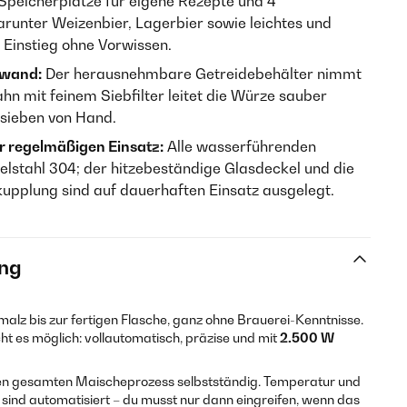
Speicherplätze für eigene Rezepte und 4
arunter Weizenbier, Lagerbier sowie leichtes und
 Einstieg ohne Vorwissen.
fwand:
Der herausnehmbare Getreidebehälter nimmt
ahn mit feinem Siebfilter leitet die Würze sauber
sieben von Hand.
r regelmäßigen Einsatz:
Alle wasserführenden
elstahl 304; der hitzebeständige Glasdeckel und die
pplung sind auf dauerhaften Einsatz ausgelegt.
ng
alz bis zur fertigen Flasche, ganz ohne Brauerei-Kenntnisse.
t es möglich: vollautomatisch, präzise und mit
2.500 W
en gesamten Maischeprozess selbstständig. Temperatur und
sind automatisiert – du musst nur dann eingreifen, wenn das