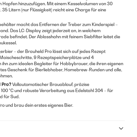
 den Hopfen hinzuzufügen. Mit einem Kesselvolumen von 30
. 35 Litern (nur Flüssigkeit) reicht eine Charge für eine
hälter macht das Entfernen der Treber zum Kinderspiel –
d. Das LC-Display zeigt jederzeit an, in welchem
ade befindet. Der Ablasshahn mit feinem Siebfilter leitet die
aukessel.
erbier – der Brauheld Pro lässt sich auf jedes Rezept
 Maischeschritte, 9 Rezeptspeicherplätze und 4
 ihn zum idealen Begleiter für Hobbybrauer, die ihren eigenen
iebtes Geschenk für Bierliebhaber, Homebrew-Runden und alle,
nehmen.
 Pro?
Vollautomatischer Brauablauf, präzise
100 °C und robuste Verarbeitung aus Edelstahl 304 – für
d für Sud.
ro und brau dein erstes eigenes Bier.