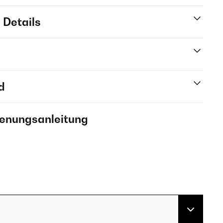
 Details
d
ienungsanleitung