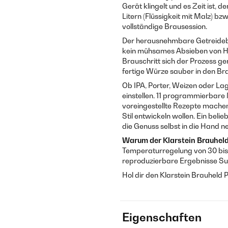
Gerät klingelt und es Zeit ist,
Litern (Flüssigkeit mit Malz) bzw
vollständige Brausession.
Der herausnehmbare Getreidebe
kein mühsames Absieben von Han
Brauschritt sich der Prozess ger
fertige Würze sauber in den Br
Ob IPA, Porter, Weizen oder Lag
einstellen. 11 programmierbare
voreingestellte Rezepte machen
Stil entwickeln wollen. Ein bel
die Genuss selbst in die Hand 
Warum der Klarstein Brauheld
Temperaturregelung von 30 bis 
reproduzierbare Ergebnisse Su
Hol dir den Klarstein Brauheld P
Eigenschaften