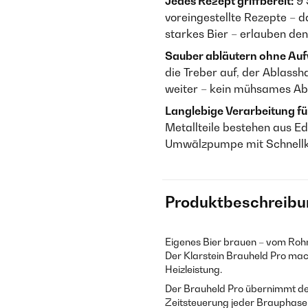
Jedes Rezept griffbereit:
9 
voreingestellte Rezepte – d
starkes Bier – erlauben den
Sauber abläutern ohne Au
die Treber auf, der Ablassh
weiter – kein mühsames Ab
Langlebige Verarbeitung fü
Metallteile bestehen aus Ed
Umwälzpumpe mit Schnellku
Produktbeschreibu
Eigenes Bier brauen – vom Rohm
Der Klarstein Brauheld Pro mach
Heizleistung.
Der Brauheld Pro übernimmt d
Zeitsteuerung jeder Brauphase 