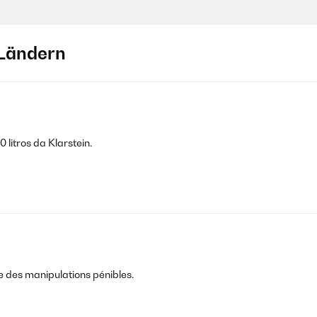
Ländern
 bin sehr zufrieden
litros da Klarstein.
te des manipulations pénibles.