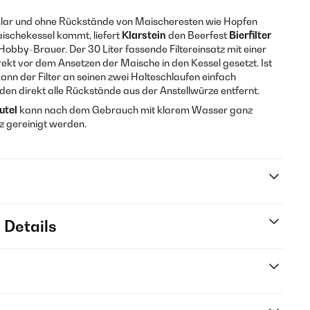
lklar und ohne Rückstände von Maischeresten wie Hopfen
ischekessel kommt, liefert
Klarstein
den Beerfest
Bierfilter
Hobby-Brauer. Der 30 Liter fassende Filtereinsatz mit einer
ekt vor dem Ansetzen der Maische in den Kessel gesetzt. Ist
nn der Filter an seinen zwei Halteschlaufen einfach
n direkt alle Rückstände aus der Anstellwürze entfernt.
utel
kann nach dem Gebrauch mit klarem Wasser ganz
z gereinigt werden.
 Details