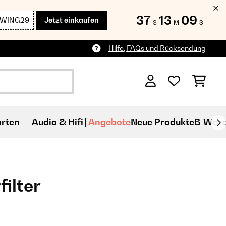
37
13
07
SWING29
Jetzt einkaufen
S
M
S
Hilfe, FAQs und Rücksendung
rten
Audio & Hifi
Angebote
Neue Produkte
B-War
filter