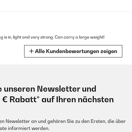
ag is in, light and very strong. Can carry a large weight!
Alle Kundenbewertungen zeigen
e unseren Newsletter und
 le rinçage des drêches.
r üblichen Läuterutensilien wie Siebblech oder Panzerschlauch und bi
0 € Rabatt* auf Ihren nächsten
 durch leichtes anheben etwas nachhelfen falls der Treber zu macht.
en Newsletter an und gehören Sie zu den Ersten, die über
e informiert werden.