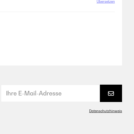
Übersetzen
Übersetzen
n eigentlich recht zufrieden. Er passt gut in den Klarstein
Datenschutzhinweis
Übersetzen