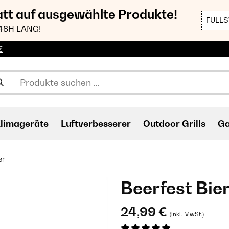
att auf ausgewählte Produkte!
FULL
48H LANG!
€
limageräte
Luftverbesserer
Outdoor Grills
Ga
er
Beerfest Bier
24,99 €
(inkl. MwSt.)