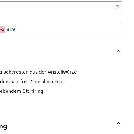
Maischeresten aus der Anstellwürze
r den Beerfest Maischekessel
gebendem Stahlring
ng