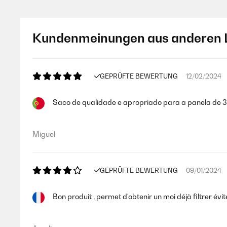
GEPRÜFTE BEWERTUNG
04/09/2022
Kundenmeinungen aus anderen 
Sehr überzeugender Bierfilter sehr feinmaschig uns stabil,
Amazon-Benutzer
GEPRÜFTE BEWERTUNG
12/02/2024
Saco de qualidade e apropriado para a panela de 30 
GEPRÜFTE BEWERTUNG
21/04/2022
Schnelle LieferungTop Zustand
Miguel
Amazon-Benutzer
GEPRÜFTE BEWERTUNG
09/01/2024
GEPRÜFTE BEWERTUNG
21/04/2022
Bon produit , permet d'obtenir un moi déjà filtrer évi
Schnelle Lieferung Top Zustand