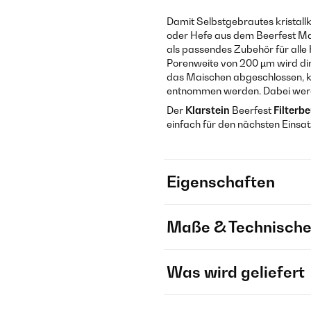
Damit Selbstgebrautes kristal
oder Hefe aus dem Beerfest Ma
als passendes Zubehör für alle 
Porenweite von 200 µm wird dir
das Maischen abgeschlossen, ka
entnommen werden. Dabei werde
Der
Klarstein
Beerfest
Filterbe
einfach für den nächsten Einsat
Eigenschaften
Maße & Technische
Was wird geliefert