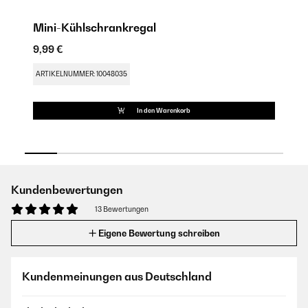
Mini-Kühlschrankregal
M
9,99 €
9,
ARTIKELNUMMER: 10048035
AR
In den Warenkorb
Kundenbewertungen
13 Bewertungen
Eigene Bewertung schreiben
Kundenmeinungen aus Deutschland