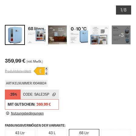
1/8
+3
359,99 €
(inkl. MwSt.)
Produktdatenblatt
ARTIKELNUMMER: 10046624
-25%
CODE:
SALE25P
MIT GUTSCHEIN:
269,99 €
Nutzungsbedingungen
FASSUNGSVERMÖGEN DER VARIANTE:
43 Ltr
43 L
68 Ltr