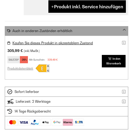
Produkt inkl. Service hinzufügen
Auch in anderen Zuständen erhältlich
Kaufen Sie dieses Produkt in akzeptablem Zustand
305,99 €
(inkl. MwSt.)
In den
SALE25P
-25%
Mit Gutschein:
229,49 €
Warenkorb
Produktdatenblatt
Sofort lieferbar
Lieferzeit: 2 Werktage
14 Tage Rückgaberecht