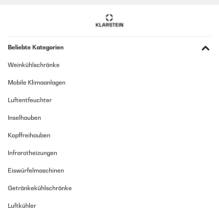
03/02/2022
Nous utilisons ce petit frigo comme réfrigérateur à boisson dans
notre salle de jeux/multimédia.Les boissons sont toujours très
fraîches même s'il n'est qu'à la position 2/5.Côté bruit, je
m'attendais à un bruit continu mais faible, il m'a surprise en
Beliebte Kategorien
restant totalement silencieux la plupart du temps ! Il se contente
de refaire le plein de fraicheur après l'ouverture, et comme nous
Weinkühlschränke
ne l'ouvrons qu'une dizaine de fois par jour, il passe inaperçu le
plus clair du temps !Côté style, je suis tombée amoureuse de ce
Mobile Klimaanlagen
design un peu rétro, indémodable et classe, adopté en rouge pour
ma part, il fait une touche de couleur vive dans ma pièce
Luftentfeuchter
blanche.Côté encombrement, il peut se déplacer à une personne,
ce qui est pratique en cas de déménagement, la porte est
réversible au besoin et je le trouve que le système de
Inselhauben
refroidissement est bien compact. Attention toutefois à ne pas
toucher l'arrière de l'appareil car les composants sont
Kopffreihauben
accessibles directement sans grille.Je l'ai depuis environ deux
mois et j'en suis très satisfaite ! Si j'avais eu une modification à
Infrarotheizungen
faire sur le produit, ce serait une grille à l'arrière en bas pour ne
pas risquer d'accrocher un câble par inadvertance.
Eiswürfelmaschinen
Utilisateur d'Amazon
Getränkekühlschränke
Übersetzen
Luftkühler