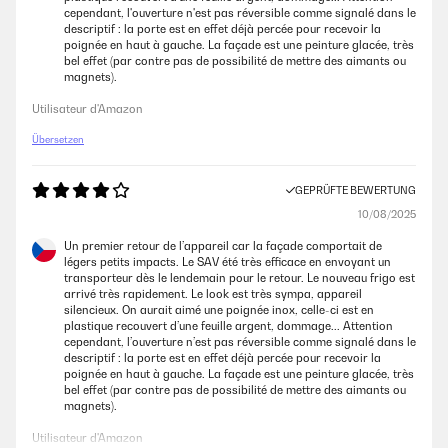
19/05/2025
cependant, l'ouverture n'est pas réversible comme signalé dans le
descriptif : la porte est en effet déjà percée pour recevoir la
Leise, sehr gut im Verbrauch, nur dumm dass für den Stellort die Tür-
poignée en haut à gauche. La façade est une peinture glacée, très
Schaniere links ummontiert werden sollten, was nicht möglich ist. Der
bel effet (par contre pas de possibilité de mettre des aimants ou
Hersteller hat die Punkte zur Montage, dem Wechsel zum Tür öffnen,
magnets).
inkl. Gebrauchsanweisung gefertigt. Die Schrauben an der Tür selbst
lassen sich nicht lösen. Mit Kraft bleibt das Resultat aus, jedoch der Bit
Utilisateur d'Amazon
vom Schrauber gebrochen. Somit kommt der Kühlschrank an einen
weniger gewünschten Aufstellplatz. Preisleistung: Hübsch / schöner
Übersetzen
Blickfang, Verbraucher gut, aber Kaufpreis hoch, Funktionalität nur
teils.
GEPRÜFTE BEWERTUNG
Amazon-Benutzer
10/08/2025
Un premier retour de l’appareil car la façade comportait de
GEPRÜFTE BEWERTUNG
légers petits impacts. Le SAV été très efficace en envoyant un
transporteur dès le lendemain pour le retour. Le nouveau frigo est
13/09/2022
arrivé très rapidement. Le look est très sympa, appareil
Optisch ein Highlight in der Kaffeeküche, technisch einwandfrei.Kam
silencieux. On aurait aimé une poignée inox, celle-ci est en
sehr gut und sicher verpackt und kühlt auch auf niedrigster Stufe
plastique recouvert d’une feuille argent, dommage... Attention
(Energiesparen!) ausreichen.
cependant, l’ouverture n’est pas réversible comme signalé dans le
descriptif : la porte est en effet déjà percée pour recevoir la
Amazon-Benutzer
poignée en haut à gauche. La façade est une peinture glacée, très
bel effet (par contre pas de possibilité de mettre des aimants ou
magnets).
Utilisateur d'Amazon