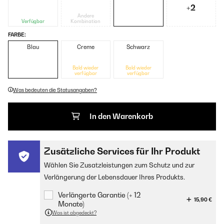
+2
Andere
Verfügbar
Kombination
FARBE:
Blau
Creme
Schwarz
Bald wieder
Bald wieder
verfügbar
verfügbar
Was bedeuten die Statusangaben?
In den Warenkorb
Zusätzliche Services für Ihr Produkt
Wählen Sie Zusatzleistungen zum Schutz und zur
Verlängerung der Lebensdauer Ihres Produkts.
Verlängerte Garantie (+ 12
15,90 €
Monate)
Was ist abgedeckt?