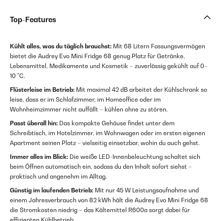
Top-Features
Kühlt alles, was du täglich brauchst:
Mit 68 Litern Fassungsvermögen
bietet die Audrey Evo Mini Fridge 68 genug Platz für Getränke,
Lebensmittel, Medikamente und Kosmetik – zuverlässig gekühlt auf 0–
10 °C.
Flüsterleise im Betrieb:
Mit maximal 42 dB arbeitet der Kühlschrank so
leise, dass er im Schlafzimmer, im Homeoffice oder im
Wohnheimzimmer nicht auffällt – kühlen ohne zu stören.
Passt überall hin:
Das kompakte Gehäuse findet unter dem
Schreibtisch, im Hotelzimmer, im Wohnwagen oder im ersten eigenen
Apartment seinen Platz – vielseitig einsetzbar, wohin du auch gehst.
Immer alles im Blick:
Die weiße LED-Innenbeleuchtung schaltet sich
beim Öffnen automatisch ein, sodass du den Inhalt sofort siehst –
praktisch und angenehm im Alltag.
Günstig im laufenden Betrieb:
Mit nur 45 W Leistungsaufnahme und
einem Jahresverbrauch von 82 kWh hält die Audrey Evo Mini Fridge 68
die Stromkosten niedrig – das Kältemittel R600a sorgt dabei für
effizienten Kühlbetrieb.