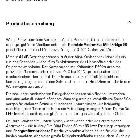
Produktbeschreibung
Wenig Platz, aber kein Verzicht auf kühle Getränke, frische Lebensmittel
oder gut gekühlte Medikamente – die
Klarstein Audrey Evo Mini Fridge 68
passt überall hin und kühlt zuverlässig auf 0–10 °C, ohne zu stören.
Mit nur
42 dB
Betriebsgeräusch läuft der Mini-Kühlschrank leiser als ein
ruhiges Gespräch – ideal fürs Schlafzimmer, das Homeoffice oder das
Studentenwohnheim. Der Kompressor mit Kältemittel R600a arbeitet
präzise im Temperaturbereich von 0 °C bis 10 °C, gesteuert über einen
mechanischen Thermostat. Das Gehäuse aus Kunststoff ist leicht und
kompakt genug, um unter den Schreibtisch, in das Hotelzimmer oder in den
Wohnwagen zu passen.
Die zwei herausnehmbaren Einlegeböden lassen sich flexibel umstecken
und sind schnell unter fließendem Wasser gereinigt. Verstellbare Standfüße
sorgen für sicheren Stand auf unebenen Untergründen, die beidseitig
anschlagbaren Türen erleichtern die Aufstellung in engen Ecken. Die weiße
LED-Innenbeleuchtung sorgt für einen sofortigen Überblick beim Öffnen.
Ob Büro, Wohnheim, Hotelzimmer, Wohnwagen oder das erste eigene
Apartment – die Audrey Evo Mini Fridge 68 mit
68 Liter
Fassungsvermögen
und
Energieeffizienzklasse E
ist die kompakte Alltagslösung für alle, die
kühlen möchten, ohne eine große Kühlschrankfläche zu brauchen. Auch als