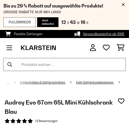
Bis zu 29 % Rabatt auf ausgewählte Produkte!
GROSSE RABATTE NUR 48H LANG!
Jetzt
12
43
16
FULLSWING29
S
M
S
einkaufen
Flexible Zahlungen
Versandkostenfrei ab 100€
sgeräte
Kühlschränke & Gefrierschränke
Kühl-Gefrierkombinationen
Audrey Evo 67cm 65L Mini Kühlschrank​
Blau
13 Bewertungen