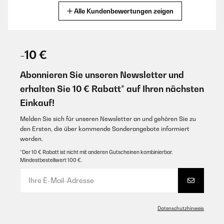
Alle Kundenbewertungen zeigen
Übersetzen
GEPRÜFTE BEWERTUNG
21/07/2025
-10 €
Très beau produit qui correspond à ce que je souhaitais.
Abonnieren Sie unseren Newsletter und
Utilisateur d'Amazon
erhalten Sie 10 € Rabatt* auf Ihren nächsten
Einkauf!
Übersetzen
Melden Sie sich für unseren Newsletter an und gehören Sie zu
GEPRÜFTE BEWERTUNG
den Ersten, die über kommende Sonderangebote informiert
werden.
19/07/2023
*Der 10 € Rabatt ist nicht mit anderen Gutscheinen kombinierbar.
Such a good size fridge. It can fit quite a lot of food and drink
Mindestbestellwert 100 €.
items. Worth buying.
Amazon user
Übersetzen
Datenschutzhinweis
GEPRÜFTE BEWERTUNG