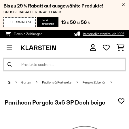
Bis zu 29 % Rabatt auf ausgewählte Produkte!
GROSSE RABATTE NUR 48H LANG!
Jetzt
13
50
56
FULLSWING29
S
M
S
einkaufen
Flexible Zahlungen
Versandkostenfrei ab 100€
Garten
Pavillons & Partyzelte
Pergola Zubehör
Pantheon Pergola 3x6 SP Dach beige