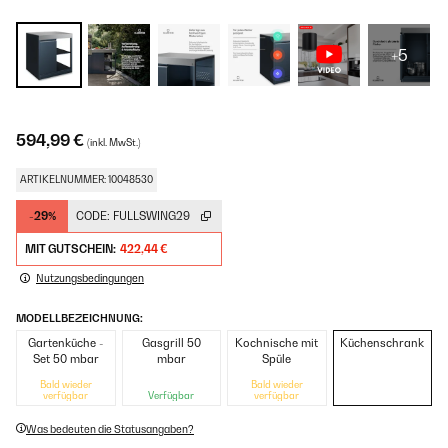
+5
594,99 €
(inkl. MwSt.)
ARTIKELNUMMER: 10048530
-29%
CODE:
FULLSWING29
MIT GUTSCHEIN:
422,44 €
Nutzungsbedingungen
MODELLBEZEICHNUNG:
Gartenküche -
Gasgrill 50
Kochnische mit
Küchenschrank
Set 50 mbar
mbar
Spüle
Bald wieder
Bald wieder
verfügbar
Verfügbar
verfügbar
Was bedeuten die Statusangaben?