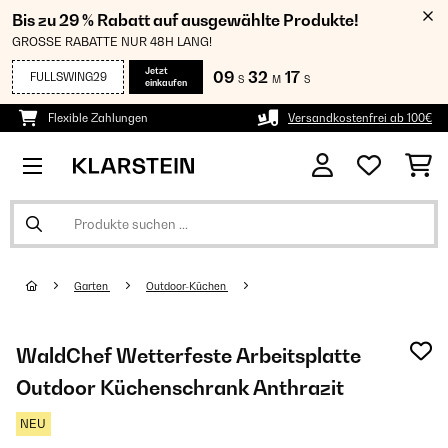
Bis zu 29 % Rabatt auf ausgewählte Produkte!
GROSSE RABATTE NUR 48H LANG!
Jetzt
09
32
16
FULLSWING29
S
M
S
einkaufen
Flexible Zahlungen
Versandkostenfrei ab 100€
Garten
Outdoor-Küchen
WaldChef Wetterfeste Arbeitsplatte
Outdoor Küchenschrank Anthrazit
NEU