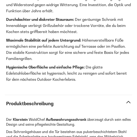
und Widerstand gegen widrige Witterung. Eine Investition, die Optik und
Funktion über Jahre erhält.
Durchdachter und diskreter Stauraum:
Der geräumige Schrank mit
Innenablage verbirgt Grillzubehör oder trockene Vorräte, die du beim
Kochen stets griffbereit haben möchtest.
Maximale Stabilität auf jedem Untergrund:
Höhenverstellbare Füße
ermöglichen eine perfekte Ausrichtung auf Terrasse oder im Pavillon.
Die stabile Konstruktion sorgt für eine sichere und feste Basis für jedes
Familiengrillen.
Hygienische Oberfläche und einfache Pflege:
Die glatte
Edelstahloberfläche ist hygienisch, leicht zu reinigen und sofort bereit
für dein nächstes Outdoor-Kocherlebnis.
Produktbeschreibung
Der
Klarstein
WaldChef
Aufbewahrungsschrank
überzeugt durch sein edles
Design und seine pflegeleichte Gestaltung.
Das Schrankgehäuse und die Tür bestehen aus pulverbeschichtetem Stahl
und die Arbeitsplatte aus hochwertigem Edelstahl, was das Möbelstück