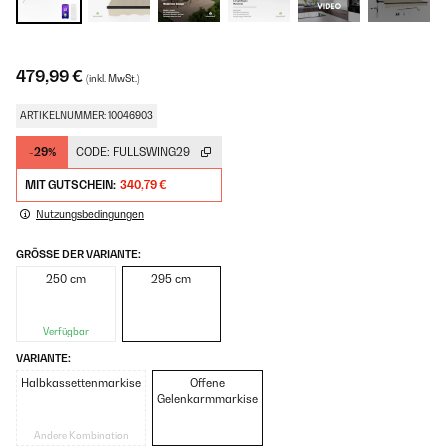
479,99 €
(inkl. MwSt.)
ARTIKELNUMMER: 10046903
-29%
CODE:
FULLSWING29
MIT GUTSCHEIN:
340,79 €
Nutzungsbedingungen
GRÖSSE DER VARIANTE:
250 cm
295 cm
Verfügbar
VARIANTE:
Halbkassettenmarkise
Offene
Gelenkarmmarkise
Andere Kombination