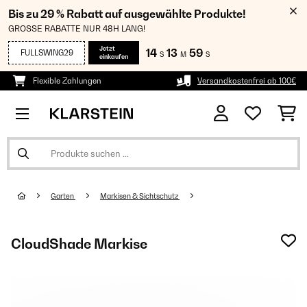
Bis zu 29 % Rabatt auf ausgewählte Produkte!
GROSSE RABATTE NUR 48H LANG!
Jetzt
14
13
57
FULLSWING29
S
M
S
einkaufen
Flexible Zahlungen
Versandkostenfrei ab 100€
Garten
Markisen & Sichtschutz
CloudShade Markise