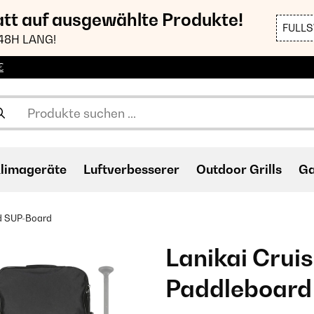
att auf ausgewählte Produkte!
FULL
48H LANG!
€
limageräte
Luftverbesserer
Outdoor Grills
Ga
rd SUP-Board
Lanikai Crui
Paddleboard