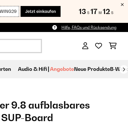
13
17
11
SWING29
Jetzt einkaufen
S
M
S
Hilfe, FAQs und Rücksendung
rten
Audio & Hifi
Angebote
Neue Produkte
B-War
ser 9.8 aufblasbares
 SUP-Board