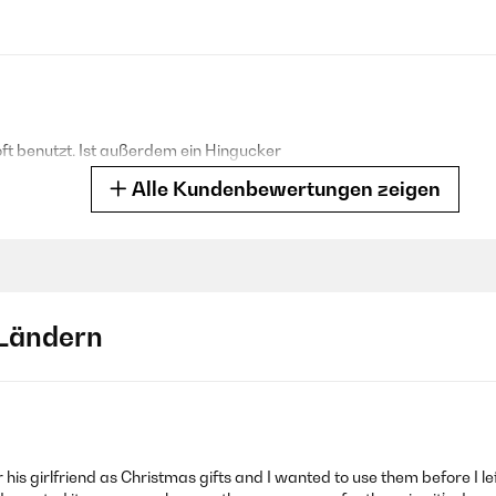
oft benutzt. Ist außerdem ein Hingucker
Alle Kundenbewertungen zeigen
Ländern
chen Hatte Probleme mit der Luftpumpe, der Service war leider se
selbst beheben und werde das SUP behalten. Das Board gefällt mir se
his girlfriend as Christmas gifts and I wanted to use them before I l