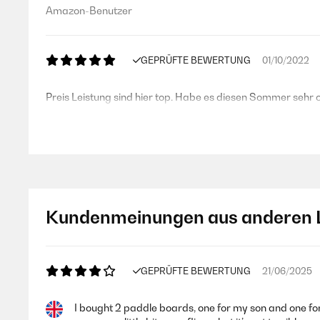
Amazon-Benutzer
GEPRÜFTE BEWERTUNG
01/10/2022
Preis Leistung sind hier top. Habe es diesen Sommer sehr 
Amazon-Benutzer
GEPRÜFTE BEWERTUNG
26/08/2022
Kundenmeinungen aus anderen 
Schönes hochwertiges SUP, Kundenservice schwer zu errei
ein Rücksendeschein zugeschickt. Konnte das Problem nun 
Schönheitsfehler, aber darüber kann ich hinwegsehen
GEPRÜFTE BEWERTUNG
21/06/2025
Amazon-Benutzer
I bought 2 paddle boards, one for my son and one for 