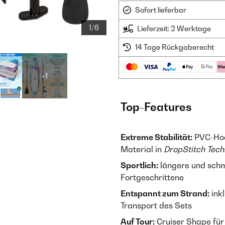
Sofort lieferbar
1/6
Lieferzeit: 2 Werktage
14 Tage Rückgaberecht
+1
Top-Features
Extreme Stabilität:
PVC-Hoc
Material in
DropStitch Tech
Sportlich:
längere und schma
Fortgeschrittene
Entspannt zum Strand:
ink
Transport des Sets
Auf Tour:
Cruiser Shape für