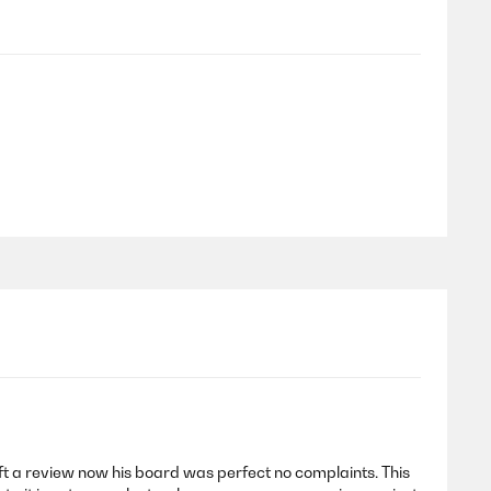
hr schwer zu erreichen. Mir wurde dann nach einer Woche
hr gut. Optisch, als auch die Verarbeitung. 1-2
eft a review now his board was perfect no complaints. This