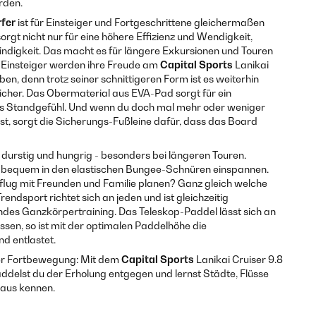
rden.
fer
ist für Einsteiger und Fortgeschrittene gleichermaßen
orgt nicht nur für eine höhere Effizienz und Wendigkeit,
digkeit. Das macht es für längere Exkursionen und Touren
 Einsteiger werden ihre Freude am
Capital Sports
Lanikai
en, denn trotz seiner schnittigeren Form ist es weiterhin
sicher. Das Obermaterial aus EVA-Pad sorgt für ein
s Standgefühl. Und wenn du doch mal mehr oder weniger
chst, sorgt die Sicherungs-Fußleine dafür, dass das Board
urstig und hungrig - besonders bei längeren Touren.
 bequem in den elastischen Bungee-Schnüren einspannen.
lug mit Freunden und Familie planen? Ganz gleich welche
rendsport richtet sich an jeden und ist gleichzeitig
des Ganzkörpertraining. Das Teleskop-Paddel lässt sich an
sen, so ist mit der optimalen Paddelhöhe die
d entlastet.
er Fortbewegung: Mit dem
Capital Sports
Lanikai Cruiser 9.8
ddelst du der Erholung entgegen und lernst Städte, Flüsse
 aus kennen.