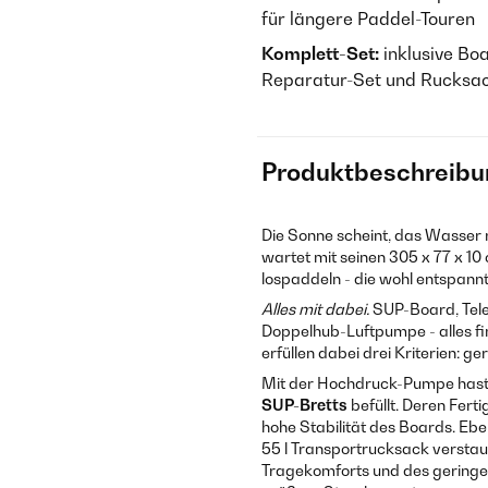
für längere Paddel-Touren
Komplett-Set:
inklusive Boa
Reparatur-Set und Rucksa
Produktbeschreibu
Die Sonne scheint, das Wasser 
wartet mit seinen 305 x 77 x 1
lospaddeln - die wohl entspann
Alles mit dabei.
SUP-Board, Tele
Doppelhub-Luftpumpe - alles fi
erfüllen dabei drei Kriterien: g
Mit der Hochdruck-Pumpe hast
SUP-Bretts
befüllt. Deren Ferti
hohe Stabilität des Boards. Ebe
55 l Transportrucksack verstau
Tragekomforts und des geringen