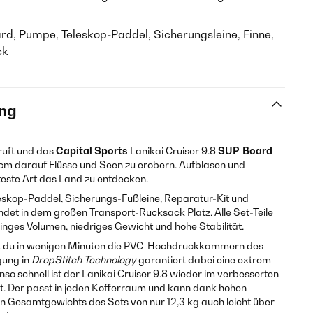
rd, Pumpe, Teleskop-Paddel, Sicherungsleine, Finne,
ck
ng
ruft und das
Capital Sports
Lanikai Cruiser 9.8
SUP-Board
0 cm darauf Flüsse und Seen zu erobern. Aufblasen und
teste Art das Land zu entdecken.
skop-Paddel, Sicherungs-Fußleine, Reparatur-Kit und
ndet in dem großen Transport-Rucksack Platz. Alle Set-Teile
eringes Volumen, niedriges Gewicht und hohe Stabilität.
 du in wenigen Minuten die PVC-Hochdruckkammern des
gung in
DropStitch Technology
garantiert dabei eine extrem
nso schnell ist der Lanikai Cruiser 9.8 wieder im verbesserten
t. Der passt in jeden Kofferraum und kann dank hohen
 Gesamtgewichts des Sets von nur 12,3 kg auch leicht über