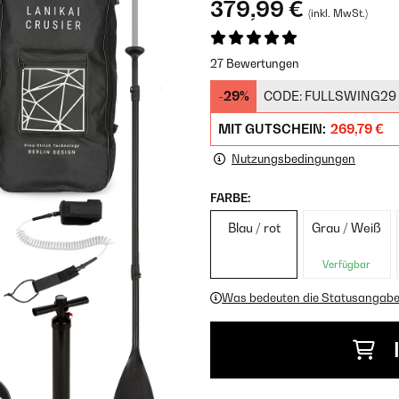
379,99 €
(inkl. MwSt.)
27 Bewertungen
-29%
CODE:
FULLSWING29
MIT GUTSCHEIN:
269,79 €
Nutzungsbedingungen
FARBE:
Blau / rot
Grau / Weiß
Verfügbar
Was bedeuten die Statusangab