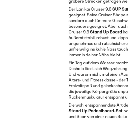
größere Strecken getragen we
Der Lanikai Cruiser 9.8
SUP Sur
geeignet. Seine Cruiser Shape s
sondern auch für mehr Geschwin
besonders geeignet. Aber auch
Cruiser 9.8
Stand Up Board
hab
äußerst stabil, robust und kipp
angenehmes und rutschsichere
unfreiwillig ins kühle Nass tau
immer in deiner Nähe bleibt.
Ein Tag auf dem Wasser macht d
Deshalb lässt sich Wegzehrung
Und warum nicht mal einen Ausf
Alters- und Fitnessklasse - der T
Freizeitspaß und gelenkschonen
die jeweilige Körpergröße anpas
Rückenmuskulatur entspannt un
Die wohl entspannendste Art d
Stand Up Paddelboard-Set
pa
und Seen von einer neuen Seite