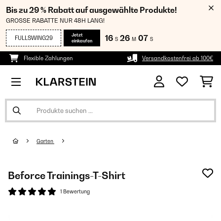
Bis zu 29 % Rabatt auf ausgewählte Produkte!
GROSSE RABATTE NUR 48H LANG!
Jetzt
16
26
06
FULLSWING29
S
M
S
einkaufen
Flexible Zahlungen
Versandkostenfrei ab 100€
Garten
Beforce Trainings-T-Shirt
1 Bewertung