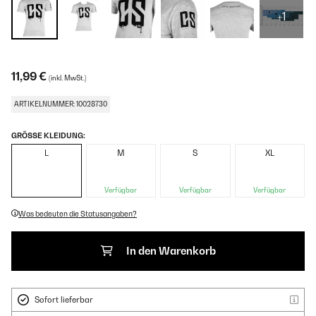
+1
11,99 €
(inkl. MwSt.)
ARTIKELNUMMER: 10028730
GRÖSSE KLEIDUNG:
L
M
S
XL
Verfügbar
Verfügbar
Verfügbar
Was bedeuten die Statusangaben?
In den Warenkorb
Sofort lieferbar