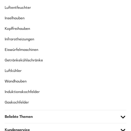
Amazon-Benutzer
Luftentfeuchter
Inselhauben
Kopffreihauben
Infrarotheizungen
Eiswürfelmaschinen
Getränkekühlschränke
Luftkühler
Wandhauben
Induktionskochfelder
Gaskochfelder
Beliebte Themen
Kundenservice