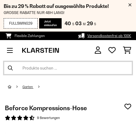
Bis zu 29 % Rabatt auf ausgewählte Produkte!
GROSSE RABATTE NUR 48H LANG!
Jetzt
40
03
29
FULLSWING29
S
M
S
einkaufen
Flexible Zahlungen
Versandkostenfrei ab 100€
Garten
Beforce Kompressions-Hose
9 Bewertungen