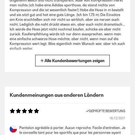
angenehm weich und nicht transparent. Aber von Kompression merkt
man nichts (ich habe eine Adidas sporthose, da stand nichts von
Kompression und die ist wesentlich fester!) Habe die Hose in m bestellt
und sie sitzt gut und hat eine gute Länge. (Ich bin 1,75 m) Die Einsätze
am Knie erschließen sich mir nicht so wirklich, aber sie nerven auch
nicht. Lediglich die naht drückt etwas ein, aber auch nicht dramatisch...
Ich würde die Hose jetzt nicht nochmal kaufen, schicke sie aber nicht
zurück. Kaufempfehlung würde ich nur dann aussprechen, wenn man
eine einfache schwarze Hose möchte, aber nicht, wenn man auf die
Kompression wert legt. Was eigentlich mein Wunsch war, aber ich such
einfach weiter.
Amazon-Benutzer
Alle Kundenbewertungen zeigen
GEPRÜFTE BEWERTUNG
06/12/2016
Die Hose kam nach 3 Tagen an, ging also ganz fix.Obwohl ich die Hose
Kundenmeinungen aus anderen Ländern
in M bestellt habe kam sie in L sitzt aber trotzdem sehr gut und
angenehm.( dank der Aufbauphase)Sie schimmert beim
bücken(Kniebeugen) leicht durch weshalb ich ein Sternchen abziehen
GEPRÜFTE BEWERTUNG
muss.
19/12/2017
Amazon-Benutzer
Pantalon agréable à porter. Aucun reproche. Facile d'entretien. Je
le conseille tant pour les sportifs que pour les personnes ayant