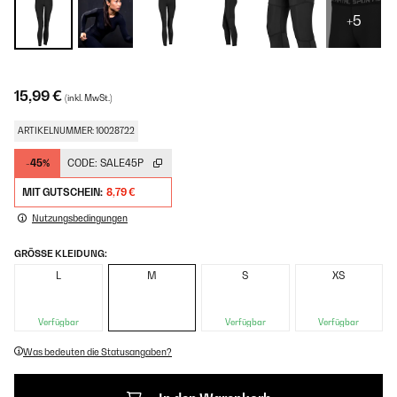
+5
15,99 €
(inkl. MwSt.)
ARTIKELNUMMER: 10028722
-45%
CODE:
SALE45P
MIT GUTSCHEIN:
8,79 €
Nutzungsbedingungen
GRÖSSE KLEIDUNG:
L
M
S
XS
Verfügbar
Verfügbar
Verfügbar
Was bedeuten die Statusangaben?