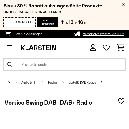
Bis zu 30 % Rabatt auf ausgewählte Produkte!
GROSSE RABATTE NUR 48H LANG!
Jetzt
11
13
16
FULLSWING30
S
M
S
einkaufen
Flexible Zahlungen
Versandkostenfrei ab 100€
Audio & Hifi
Radios
Digital & DAB Radios
Vertico Swing DAB | DAB+ Radio