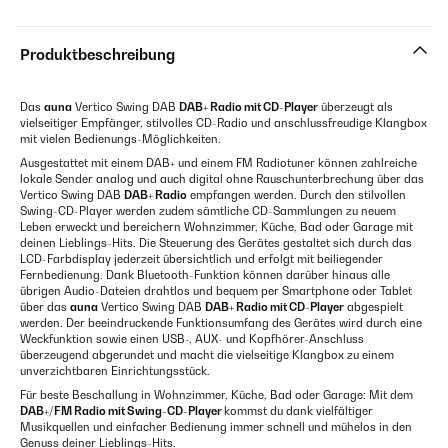
Produktbeschreibung
Das
auna
Vertico Swing DAB
DAB+ Radio mit CD-Player
überzeugt als
vielseitiger Empfänger, stilvolles CD-Radio und anschlussfreudige Klangbox
mit vielen Bedienungs-Möglichkeiten.
Ausgestattet mit einem DAB+ und einem FM Radiotuner können zahlreiche
lokale Sender analog und auch digital ohne Rauschunterbrechung über das
Vertico Swing DAB
DAB+ Radio
empfangen werden. Durch den stilvollen
Swing-CD-Player werden zudem sämtliche CD-Sammlungen zu neuem
Leben erweckt und bereichern Wohnzimmer, Küche, Bad oder Garage mit
deinen Lieblings-Hits. Die Steuerung des Gerätes gestaltet sich durch das
LCD-Farbdisplay jederzeit übersichtlich und erfolgt mit beiliegender
Fernbedienung. Dank Bluetooth-Funktion können darüber hinaus alle
übrigen Audio-Dateien drahtlos und bequem per Smartphone oder Tablet
über das
auna
Vertico Swing DAB
DAB+ Radio mit CD-Player
abgespielt
werden. Der beeindruckende Funktionsumfang des Gerätes wird durch eine
Weckfunktion sowie einen USB-, AUX- und Kopfhörer-Anschluss
überzeugend abgerundet und macht die vielseitige Klangbox zu einem
unverzichtbaren Einrichtungsstück.
Für beste Beschallung in Wohnzimmer, Küche, Bad oder Garage: Mit dem
DAB+/FM Radio mit Swing-CD-Player
kommst du dank vielfältiger
Musikquellen und einfacher Bedienung immer schnell und mühelos in den
Genuss deiner Lieblings-Hits.