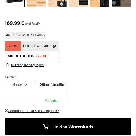
169,99 €
(inkl. MwSt.)
ARTIKELNUMMER: 10041138
-50%
CODE:
SALE50P
MIT GUTSCHEIN:
85,00 €
Nutzungsbedingungen
FARBE:
Schwarz
Silber-Metallic
Verfügbar
Was bedeuten die Statusangaben?
In den Warenkorb