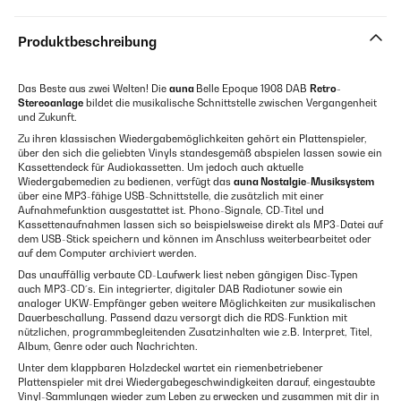
Produktbeschreibung
Das Beste aus zwei Welten! Die
auna
Belle Epoque 1908 DAB
Retro-
Stereoanlage
bildet die musikalische Schnittstelle zwischen Vergangenheit
und Zukunft.
Zu ihren klassischen Wiedergabemöglichkeiten gehört ein Plattenspieler,
über den sich die geliebten Vinyls standesgemäß abspielen lassen sowie ein
Kassettendeck für Audiokassetten. Um jedoch auch aktuelle
Wiedergabemedien zu bedienen, verfügt das
auna Nostalgie-Musiksystem
über eine MP3-fähige USB-Schnittstelle, die zusätzlich mit einer
Aufnahmefunktion ausgestattet ist. Phono-Signale, CD-Titel und
Kassettenaufnahmen lassen sich so beispielsweise direkt als MP3-Datei auf
dem USB-Stick speichern und können im Anschluss weiterbearbeitet oder
auf dem Computer archiviert werden.
Das unauffällig verbaute CD-Laufwerk liest neben gängigen Disc-Typen
auch MP3-CD´s. Ein integrierter, digitaler DAB Radiotuner sowie ein
analoger UKW-Empfänger geben weitere Möglichkeiten zur musikalischen
Dauerbeschallung. Passend dazu versorgt dich die RDS-Funktion mit
nützlichen, programmbegleitenden Zusatzinhalten wie z.B. Interpret, Titel,
Album, Genre oder auch Nachrichten.
Unter dem klappbaren Holzdeckel wartet ein riemenbetriebener
Plattenspieler mit drei Wiedergabegeschwindigkeiten darauf, eingestaubte
Vinyl-Sammlungen wieder zum Leben zu erwecken und zusammen mit dir in