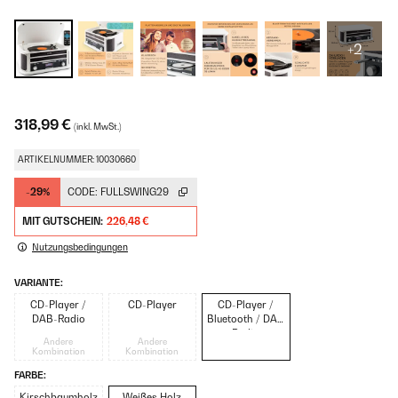
+2
318,99 €
(inkl. MwSt.)
ARTIKELNUMMER: 10030660
-29%
CODE:
FULLSWING29
MIT GUTSCHEIN:
226,48 €
Nutzungsbedingungen
VARIANTE:
CD-Player /
CD-Player
CD-Player /
DAB-Radio
Bluetooth / DAB
Radio
Andere
Andere
Kombination
Kombination
FARBE:
Kirschbaumholz
Weißes Holz