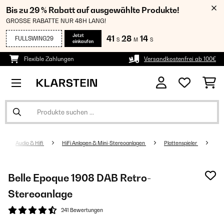
Bis zu 29 % Rabatt auf ausgewählte Produkte!
GROSSE RABATTE NUR 48H LANG!
Jetzt
41
28
14
FULLSWING29
S
M
S
einkaufen
Flexible Zahlungen
Versandkostenfrei ab 100€
Audio & Hifi
HiFi Anlagen & Mini-Stereoanlagen
Plattenspieler
Belle Epoque 1908 DAB Retro-
Stereoanlage
241 Bewertungen