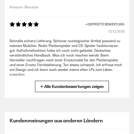
Amazon-Benutzer
GEPRÜFTE BEWERTUNG
12/12/2025
Schnelle sichere Lieferung. Schöner nostalgischer Artikel passend zu
meinem Mobiliar. Radio Plattenspieler und CD-Spieler funktionieren
gut. Aufnahmefunktion habe ich noch nicht getestet. Deutsches
verständliches Handbuch. Was ich noch machen werde: Beim
Hersteller nachfragen nach einer Ersatznadel für den Plattenspieler
und einer Ersatz-Fernbedienung. Ton etwas schwach. Ich erfreue mich
am Design und ich kann auch wieder meine alten LPs zum Leben
erwecken.
Amazon-Benutzer
Alle Kundenbewertungen zeigen
GEPRÜFTE BEWERTUNG
08/12/2025
Sehr schönes retro Musikteil bestehend aus Radio, CD Player,
Kundenmeinungen aus anderen Ländern
Kassettenrecorder uns Schallplattenspieler. Die Lautsprecher sind für
hohen Musikgenus etwas zu schwach.