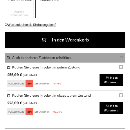
Andere
Kombination
Was bedeuten die Statusangaben?
In den Warenkorb
Auch in anderen Zuständen erhältlich
Kaufen Sie dieses Produkt in gutem Zustand
255,99 €
(inkl. MwSt.)
In den
Warenkorb
FULLSWING29
-29%
Mit Gutschein:
181,75 €
Kaufen Sie dieses Produkt in akzeptablem Zustand
223,99 €
(inkl. MwSt.)
In den
Warenkorb
FULLSWING29
-29%
Mit Gutschein:
159,03 €