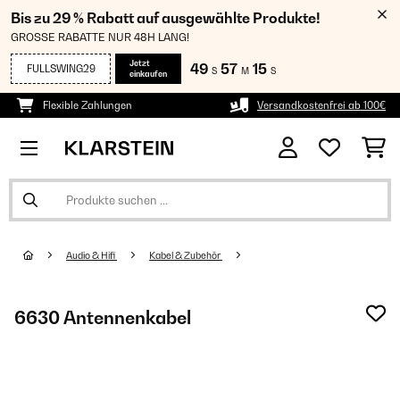
Bis zu 29 % Rabatt auf ausgewählte Produkte!
GROSSE RABATTE NUR 48H LANG!
Jetzt
49
57
13
FULLSWING29
S
M
S
einkaufen
Flexible Zahlungen
Versandkostenfrei ab 100€
Audio & Hifi
Kabel & Zubehör
6630 Antennenkabel