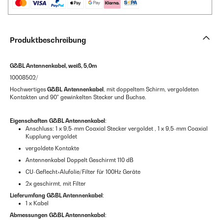
Produktbeschreibung
G&BL Antennenkabel, weiß, 5,0m
10008502/
Hochwertiges
G&BL
Antennenkabel
, mit doppeltem Schirm, vergoldeten
Kontakten und 90° gewinkelten Stecker und Buchse.
Eigenschaften
G&BL Antennenkabel
:
Anschluss: 1 x 9,5-mm Coaxial Stecker vergoldet , 1 x 9,5-mm Coaxial
Kupplung vergoldet
vergoldete Kontakte
Antennenkabel Doppelt Geschirmt 110 dB
CU-Geflecht+Alufolie/Filter für 100Hz Geräte
2x geschirmt, mit Filter
Lieferumfang
G&BL Antennenkabel
:
1 x Kabel
Abmessungen
G&BL Antennenkabel
: