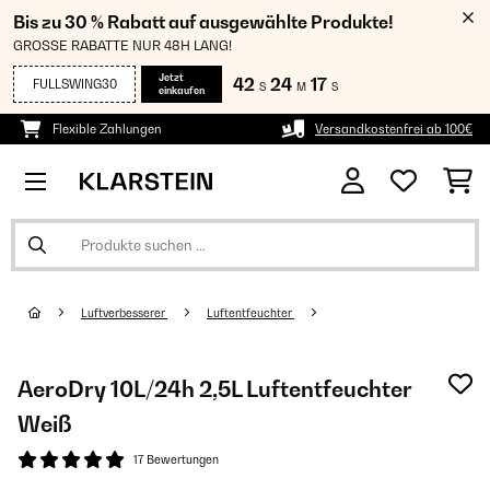
Bis zu 30 % Rabatt auf ausgewählte Produkte!
GROSSE RABATTE NUR 48H LANG!
Jetzt
42
24
17
FULLSWING30
S
M
S
einkaufen
Flexible Zahlungen
Versandkostenfrei ab 100€
Luftverbesserer
Luftentfeuchter
AeroDry 10L/24h 2,5L Luftentfeuchter
Weiß
17 Bewertungen