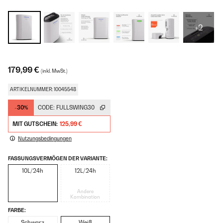
+2
179,99 €
(inkl. MwSt.)
ARTIKELNUMMER: 10045548
-30%
CODE:
FULLSWING30
MIT GUTSCHEIN:
125,99 €
Nutzungsbedingungen
FASSUNGSVERMÖGEN DER VARIANTE:
10L/24h
12L/24h
Andere
Kombination
FARBE:
Schwarz
Weiß