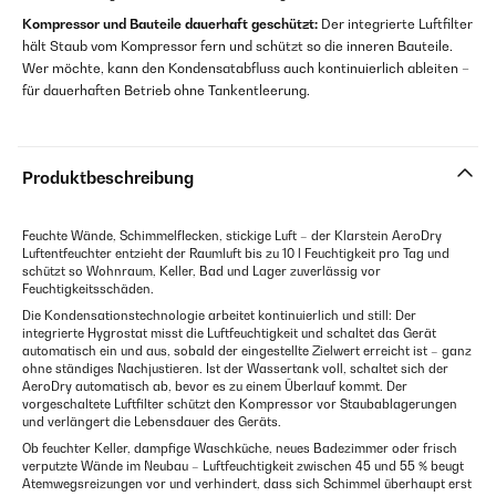
Kompressor und Bauteile dauerhaft geschützt:
Der integrierte Luftfilter
hält Staub vom Kompressor fern und schützt so die inneren Bauteile.
Wer möchte, kann den Kondensatabfluss auch kontinuierlich ableiten –
für dauerhaften Betrieb ohne Tankentleerung.
Produktbeschreibung
Feuchte Wände, Schimmelflecken, stickige Luft – der Klarstein AeroDry
Luftentfeuchter entzieht der Raumluft bis zu 10 l Feuchtigkeit pro Tag und
schützt so Wohnraum, Keller, Bad und Lager zuverlässig vor
Feuchtigkeitsschäden.
Die Kondensationstechnologie arbeitet kontinuierlich und still: Der
integrierte Hygrostat misst die Luftfeuchtigkeit und schaltet das Gerät
automatisch ein und aus, sobald der eingestellte Zielwert erreicht ist – ganz
ohne ständiges Nachjustieren. Ist der Wassertank voll, schaltet sich der
AeroDry automatisch ab, bevor es zu einem Überlauf kommt. Der
vorgeschaltete Luftfilter schützt den Kompressor vor Staubablagerungen
und verlängert die Lebensdauer des Geräts.
Ob feuchter Keller, dampfige Waschküche, neues Badezimmer oder frisch
verputzte Wände im Neubau – Luftfeuchtigkeit zwischen 45 und 55 % beugt
Atemwegsreizungen vor und verhindert, dass sich Schimmel überhaupt erst