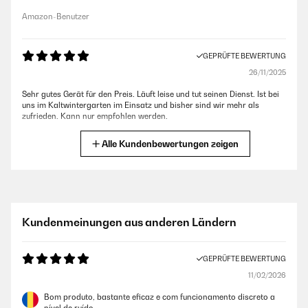
Amazon-Benutzer
GEPRÜFTE BEWERTUNG
26/11/2025
Sehr gutes Gerät für den Preis. Läuft leise und tut seinen Dienst. Ist bei
uns im Kaltwintergarten im Einsatz und bisher sind wir mehr als
zufrieden. Kann nur empfohlen werden.
Amazon-Benutzer
Alle Kundenbewertungen zeigen
GEPRÜFTE BEWERTUNG
19/10/2025
Tolles Gerät.Holt viel Wasser raus und macht es er soll:)
Kundenmeinungen aus anderen Ländern
Amazon-Benutzer
GEPRÜFTE BEWERTUNG
11/02/2026
GEPRÜFTE BEWERTUNG
14/10/2025
Bom produto, bastante eficaz e com funcionamento discreto a