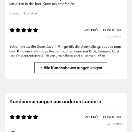
verlaufen in der box. Kann ich empfehlen
Amazon-Benutzer
GEPRÜFTE BEWERTUNG
25/01/2026
Schon die zweite Dose davon. Mir gefällt die Unterteilung, sodass man
dem Kind ein vielfältiges Vesper machen kann mit Brot, Gemüse, Obst
und Studentenfutter.Auch easy zu öffnen und zu verschließen
Amazon-Benutzer
Alle Kundenbewertungen zeigen
GEPRÜFTE BEWERTUNG
25/01/2026
Sehr schöne und stabile Dose! Der Kunststoffe macht einen
Kundenmeinungen aus anderen Ländern
hochwertigen Eindruck!
Amazon-Benutzer
GEPRÜFTE BEWERTUNG
04/07/2025
GEPRÜFTE BEWERTUNG