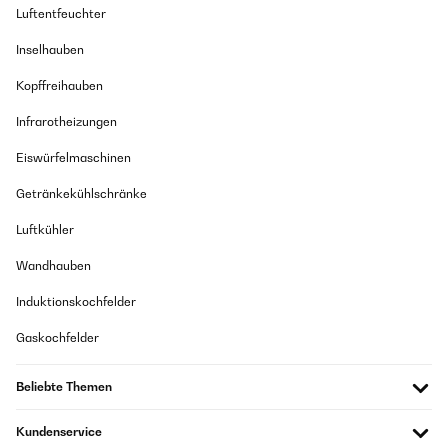
Luftentfeuchter
GEPRÜFTE BEWERTUNG
Übersetzen
23/08/2025
Inselhauben
GEPRÜFTE BEWERTUNG
sehr gut
Kopffreihauben
07/10/2024
Amazon-Benutzer
Infrarotheizungen
De lo mejor que he probado, ajusta hermética y es robusta para
la batalla que le da mi hijo.
Eiswürfelmaschinen
GEPRÜFTE BEWERTUNG
Usuario/a de amazon
17/08/2025
Getränkekühlschränke
Übersetzen
Kinder lieben die brotdosen und ich auch :) toll um verschiedene Snacks
Luftkühler
einzupacken und es schön anzurichten. Empfehle nur
Handwaschbecken Abwasch. Passt perfekt in die Tasche dafür am
GEPRÜFTE BEWERTUNG
ranzen
Wandhauben
12/04/2024
Amazon-Benutzer
Induktionskochfelder
Es correcto pero debiera estar mejor definido, en la descripción
de Amazon
Gaskochfelder
GEPRÜFTE BEWERTUNG
Usuario/a de amazon
15/08/2025
Beliebte Themen
Übersetzen
Der Artikel ist sein Geld wert. Meine Frau und unser Enkelkinder,
können Dieses Produkt nur weiterempfehlen . Wir geben hier 5 Sterne.
Kundenservice
GEPRÜFTE BEWERTUNG