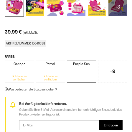
+3
39,99 €
(inkl. MwSt.)
ARTIKELNUMMER: 10040338
FARBE:
Orange
Petrol
Purple Sun
+9
Bald wieder
Bald wieder
verfügbar
verfügbar
Was bedeuten die Statusangaben?
Bei Verfügbarkeit informieren.
Geben Sie Ihre E-Mail-Adresse ein und wir benachrichtigen Sie, sobald das
Produkt wieder verfügbar ist.
Eintragen