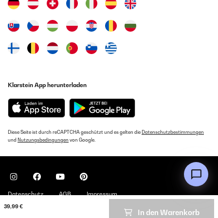
Utente Amazon
Amazon-Benutzer
Übersetzen
GEPRÜFTE BEWERTUNG
GEPRÜFTE BEWERTUNG
07/08/2025
26/12/2023
Super Vesperdose! Auch nach mehreren Monaten im Waldkindergarten
noch gut im Schuss, jediglich der Druck ist etwas in Mittleidenschaft
Ottima box, il cibo si mantiene fresco e gli alimenti non si
gezogen. Würde ich wieder kaufen!
Klarstein App herunterladen
mischiano tra loro, mantiene la separazione. Facilissimo da
pulire. Ottimo acquisto, ottima consegna amazon
Amazon-Benutzer
Utente Amazon
Übersetzen
GEPRÜFTE BEWERTUNG
Diese Seite ist durch reCAPTCHA geschützt und es gelten die
Datenschutzbestimmungen
27/07/2025
und
Nutzungsbedingungen
von Google.
GEPRÜFTE BEWERTUNG
Favorite snack box for my kids!
12/10/2023
Amazon-Benutzer
Mi peque tiene 2 años y lo maneja perfectamente, es muy sencillo
y a su vez muy seguro de abrir y cerrar.
Datenschutz
AGB
Impressum
GEPRÜFTE BEWERTUNG
Usuario/a de amazon
39,99 €
26/07/2025
In den Warenkorb
Copyright © 2026 Klarstein. All rights reserved
Übersetzen