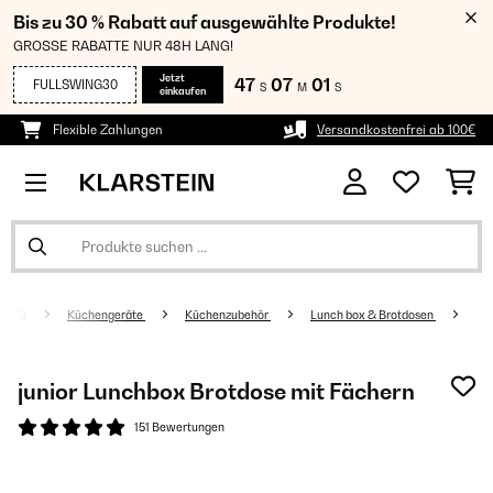
Bis zu 30 % Rabatt auf ausgewählte Produkte!
GROSSE RABATTE NUR 48H LANG!
Jetzt
47
07
00
FULLSWING30
S
M
S
einkaufen
Flexible Zahlungen
Versandkostenfrei ab 100€
Küchengeräte
Küchenzubehör
Lunch box & Brotdosen
junior Lunchbox Brotdose mit Fächern
151 Bewertungen