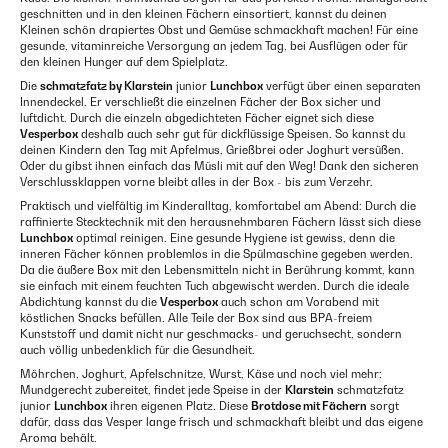
geschnitten und in den kleinen Fächern einsortiert, kannst du deinen
Kleinen schön drapiertes Obst und Gemüse schmackhaft machen! Für eine
gesunde, vitaminreiche Versorgung an jedem Tag, bei Ausflügen oder für
den kleinen Hunger auf dem Spielplatz.
Die
schmatzfatz by Klarstein
junior
Lunchbox
verfügt über einen separaten
Innendeckel. Er verschließt die einzelnen Fächer der Box sicher und
luftdicht. Durch die einzeln abgedichteten Fächer eignet sich diese
Vesperbox
deshalb auch sehr gut für dickflüssige Speisen. So kannst du
deinen Kindern den Tag mit Apfelmus, Grießbrei oder Joghurt versüßen.
Oder du gibst ihnen einfach das Müsli mit auf den Weg! Dank den sicheren
Verschlussklappen vorne bleibt alles in der Box - bis zum Verzehr.
Praktisch und vielfältig im Kinderalltag, komfortabel am Abend: Durch die
raffinierte Stecktechnik mit den herausnehmbaren Fächern lässt sich diese
Lunchbox
optimal reinigen. Eine gesunde Hygiene ist gewiss, denn die
inneren Fächer können problemlos in die Spülmaschine gegeben werden.
Da die äußere Box mit den Lebensmitteln nicht in Berührung kommt, kann
sie einfach mit einem feuchten Tuch abgewischt werden. Durch die ideale
Abdichtung kannst du die
Vesperbox
auch schon am Vorabend mit
köstlichen Snacks befüllen. Alle Teile der Box sind aus BPA-freiem
Kunststoff und damit nicht nur geschmacks- und geruchsecht, sondern
auch völlig unbedenklich für die Gesundheit.
Möhrchen, Joghurt, Apfelschnitze, Wurst, Käse und noch viel mehr:
Mundgerecht zubereitet, findet jede Speise in der
Klarstein
schmatzfatz
junior
Lunchbox
ihren eigenen Platz. Diese
Brotdose mit Fächern
sorgt
dafür, dass das Vesper lange frisch und schmackhaft bleibt und das eigene
Aroma behält.