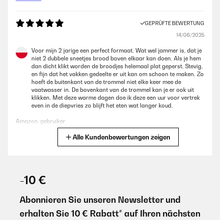
und können diese Brotdose für Kinder mit gutem Gewissen
weiterempfehlen
GEPRÜFTE BEWERTUNG
Amazon-Benutzer
14/06/2025
Voor mijn 2 jarige een perfect formaat. Wat wel jammer is, dat je
GEPRÜFTE BEWERTUNG
niet 2 dubbele sneetjes brood boven elkaar kan doen. Als je hem
10/11/2025
dan dicht klikt worden de broodjes helemaal plat geperst. Stevig,
en fijn dat het vakken gedeelte er uit kan om schoon te maken. Zo
Tolle Qualität, würde ich auch wieder kaufen . Mein Sohn Gefährt die
hoeft de buitenkant van de trommel niet elke keer mee de
Dose sehr gut . Und vorallem es läuft nichts aus
vaatwasser in. De bovenkant van de trommel kan je er ook uit
klikken. Met deze warme dagen doe ik deze een uur voor vertrek
Amazon-Benutzer
even in de diepvries zo blijft het eten wat langer koud.
Amazon-gebruiker
GEPRÜFTE BEWERTUNG
Alle Kundenbewertungen zeigen
Übersetzen
25/10/2025
Wir benutzen diese Brotdose nun seit einigen Monaten und sind
GEPRÜFTE BEWERTUNG
insgesamt sehr zufrieden. Die Qualität und Verarbeitung sind wirklich
08/02/2025
top – man merkt, dass sie hochwertig ist. Auch die Reinigung in der
-10 €
Spülmaschine klappt problemlos, was im Alltag super praktisch ist.
Tiene varios compartimentos que van muy bien para poner
Zwei kleine Kritikpunkte gibt es aber: Das Motiv auf dem Deckel
diferentes cosas para la merienda. Además, es antigoteo. Yo he
Abonnieren Sie unseren Newsletter und
verkratzt leider recht schnell, und die schmalen Zwischenräume außen
puesto fruta como la sandia o el melocoton que tenía un poco de
am Einsatz sind etwas mühsam zu reinigen und zu trocknen – da
erhalten Sie 10 € Rabatt* auf Ihren nächsten
líquido, y ni pasa a los otros compartimentos, ni sale fuera.
kommt man mit den Fingern kaum richtig ran.Trotzdem bin ich