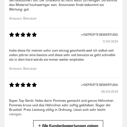
Sie funktioniert toll. Der Drehkorb ist nicht leicht zu reinigen. Da könnte
das Material hochwertiger sein. Ansonsten finde bekommt sie
Wertung: gut.
Amazon-Benutzer
GEPRÜFTE BEWERTUNG
11/04/2024
habe diese für meinen sohn zum einzug geschenkt,weil ich selbst seit
vielen jahren eine besitze und diese sehr viel benutze es geht schneller
als in dem herd würde sie immer weiter emphelen
Amazon-Benutzer
GEPRÜFTE BEWERTUNG
08/04/2024
Super Top Gerät. Habe darin Pommes gemacht und ganze Hähnchen .
Pommes kross und das Hähnchen sehr saftig geblieben. Sogar der
Brustteil. Preis Leistung völlig in Ordnung. Lässt sich sehr leicht
reinigen.
Amazon-Benutzer
Alle Kundenbewertungen zeigen