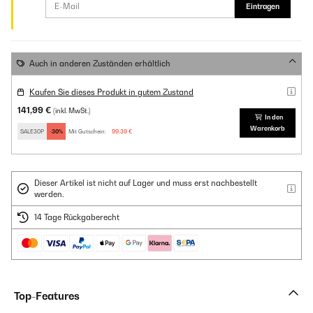
Eintragen
Auch in anderen Zuständen erhältlich
Kaufen Sie dieses Produkt in gutem Zustand
141,99 €
(inkl. MwSt.)
In den
Warenkorb
SALE30P
-30%
Mit Gutschein:
99,39 €
Dieser Artikel ist nicht auf Lager und muss erst nachbestellt
werden.
14 Tage Rückgaberecht
Top-Features