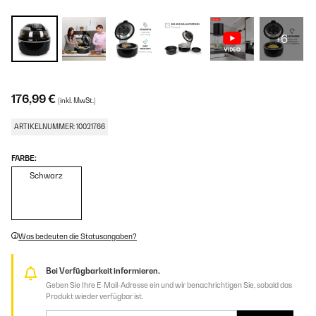
+6
176,99 €
(inkl. MwSt.)
ARTIKELNUMMER: 10021766
FARBE:
Schwarz
Was bedeuten die Statusangaben?
Bei Verfügbarkeit informieren.
Geben Sie Ihre E-Mail-Adresse ein und wir benachrichtigen Sie, sobald das
Produkt wieder verfügbar ist.