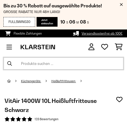
Bis zu 30 % Rabatt auf ausgewählte Produkte!
GROSSE RABATTE NUR 48H LANG!
Jetzt
10
06
07
FULLSWING30
S
M
S
einkaufen
Flexible Zahlungen
Versandkostenfrei ab 100€
Küchengeräte
Heißluftfritteusen
VitAir 1400W 10L Heißluftfritteuse
Schwarz
123 Bewertungen