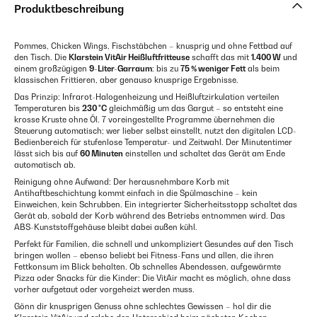
Produktbeschreibung
Pommes, Chicken Wings, Fischstäbchen – knusprig und ohne Fettbad auf
den Tisch. Die
Klarstein VitAir Heißluftfritteuse
schafft das mit
1.400 W
und
einem großzügigen
9-Liter-Garraum
: bis zu
75 % weniger Fett
als beim
klassischen Frittieren, aber genauso knusprige Ergebnisse.
Das Prinzip: Infrarot-Halogenheizung und Heißluftzirkulation verteilen
Temperaturen bis
230 °C
gleichmäßig um das Gargut – so entsteht eine
krosse Kruste ohne Öl. 7 voreingestellte Programme übernehmen die
Steuerung automatisch; wer lieber selbst einstellt, nutzt den digitalen LCD-
Bedienbereich für stufenlose Temperatur- und Zeitwahl. Der Minutentimer
lässt sich bis auf
60 Minuten
einstellen und schaltet das Gerät am Ende
automatisch ab.
Reinigung ohne Aufwand: Der herausnehmbare Korb mit
Antihaftbeschichtung kommt einfach in die Spülmaschine – kein
Einweichen, kein Schrubben. Ein integrierter Sicherheitsstopp schaltet das
Gerät ab, sobald der Korb während des Betriebs entnommen wird. Das
ABS-Kunststoffgehäuse bleibt dabei außen kühl.
Perfekt für Familien, die schnell und unkompliziert Gesundes auf den Tisch
bringen wollen – ebenso beliebt bei Fitness-Fans und allen, die ihren
Fettkonsum im Blick behalten. Ob schnelles Abendessen, aufgewärmte
Pizza oder Snacks für die Kinder: Die VitAir macht es möglich, ohne dass
vorher aufgetaut oder vorgeheizt werden muss.
Gönn dir knusprigen Genuss ohne schlechtes Gewissen – hol dir die