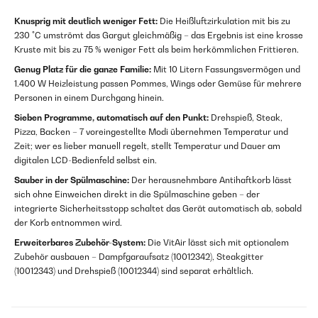
Knusprig mit deutlich weniger Fett:
Die Heißluftzirkulation mit bis zu
230 °C umströmt das Gargut gleichmäßig – das Ergebnis ist eine krosse
Kruste mit bis zu 75 % weniger Fett als beim herkömmlichen Frittieren.
Genug Platz für die ganze Familie:
Mit 10 Litern Fassungsvermögen und
1.400 W Heizleistung passen Pommes, Wings oder Gemüse für mehrere
Personen in einem Durchgang hinein.
Sieben Programme, automatisch auf den Punkt:
Drehspieß, Steak,
Pizza, Backen – 7 voreingestellte Modi übernehmen Temperatur und
Zeit; wer es lieber manuell regelt, stellt Temperatur und Dauer am
digitalen LCD-Bedienfeld selbst ein.
Sauber in der Spülmaschine:
Der herausnehmbare Antihaftkorb lässt
sich ohne Einweichen direkt in die Spülmaschine geben – der
integrierte Sicherheitsstopp schaltet das Gerät automatisch ab, sobald
der Korb entnommen wird.
Erweiterbares Zubehör-System:
Die VitAir lässt sich mit optionalem
Zubehör ausbauen – Dampfgaraufsatz (10012342), Steakgitter
(10012343) und Drehspieß (10012344) sind separat erhältlich.