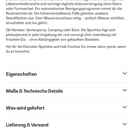
Lebensmittelbranche und verträgt tägliche Intensivreinigung ohne Glanz-
oder Formverlust. Ein automatisches Reinigungsprogramm nimmt dir die
Routinearbeit ab. Die höhenverstellbaren Füße gleichen unebene
Standflächen aus. Kein Wasseranschluss nötig – einfach Wasser einfüllen,
einschalten und los geht's.
Ob Heimbar, Gartenparty, Camping oder Büro: Die SparkIce fügt sich
platzsparend in jede Umgebung ein und versorgt dich zuverlässig mit
frischem Eis – ohne Abhängigkeit von gekauftem Beuteleis.
Hol dir die Klarstein SparkIce und hab frisches Eis immer dann parat, wenn
du es brauchst.
Eigenschaften
Maße & Technische Details
Was wird geliefert
Lieferung & Versand