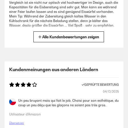
Vergleich ist sie nicht nur optisch viel hochwertiger im Design, auch die
Kapazitäten für die Eisbereitung sind sehr gut. Man kann sie während
einer Feier laufen lassen und es sind genügend Eiswürfel vorhanden.
Mein Tip: Während der Zubereitung gleich kaltes Wasser in den
Kühlschrank für die nächste Beladung stellen, denn je kälter das
Wasser, desto größer die Eiswürfen ... Viel Spaß - sehr zu empfehlen.
Amazon-Benutzer
Alle Kundenbewertungen zeigen
GEPRÜFTE BEWERTUNG
06/06/2022
Haben schon mindestens 10 Eismaschinen ausprobiert ! Kann nur dazu
Kundenmeinungen aus anderen Ländern
sagen , das alle hochpreisigen Eismaschinen genauso ihren Zweck
erfüllen , wie diese !Maschine kam gut verpackt an , Qualität stimmt
auch und Preisleistungsverhältnis ist auch Top !Hier ein paar Tips :1.
GEPRÜFTE BEWERTUNG
Eismaschine im Winter kaufen- ist günstiger !2. Immer schon
vorgekühltes Wasser reinschütten in den vorhergesehenen Tank3. 1
04/12/2025
Mal die Wochen mit einem Microfaser Tuch auswischen , mit einem
Tropfen Spülmittel , dann hält sie ewig :-)4. zu zu Seiten der Maschine
Un peu bruyant mais qui fait le job. Choisi pour son esthétique, du
immer ausreichend Platz lassen , sonst läuft sie heiß
coup un peu déçu que les glaçons ne soient pas très gros.
Amazon-Benutzer
Utilisateur d'Amazon
Übersetzen