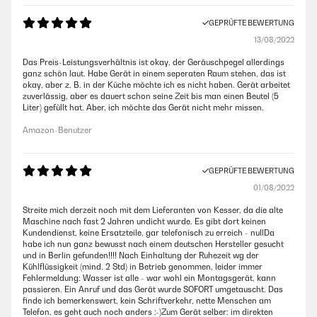
GEPRÜFTE BEWERTUNG
13/08/2022
Das Preis-Leistungsverhältnis ist okay, der Geräuschpegel allerdings
ganz schön laut. Habe Gerät in einem seperaten Raum stehen, das ist
okay, aber z. B. in der Küche möchte ich es nicht haben. Gerät arbeitet
zuverlässig, aber es dauert schon seine Zeit bis man einen Beutel (5
Liter) gefüllt hat. Aber, ich möchte das Gerät nicht mehr missen.
Amazon-Benutzer
GEPRÜFTE BEWERTUNG
01/08/2022
Streite mich derzeit noch mit dem Lieferanten von Kesser, da die alte
Maschine nach fast 2 Jahren undicht wurde. Es gibt dort keinen
Kundendienst, keine Ersatzteile, gar telefonisch zu erreich - nullDa
habe ich nun ganz bewusst nach einem deutschen Hersteller gesucht
und in Berlin gefunden!!!! Nach Einhaltung der Ruhezeit wg der
Kühlflüssigkeit (mind. 2 Std) in Betrieb genommen, leider immer
Fehlermeldung: Wasser ist alle - war wohl ein Montagsgerät, kann
passieren. Ein Anruf und das Gerät wurde SOFORT umgetauscht. Das
finde ich bemerkenswert, kein Schriftverkehr, nette Menschen am
Telefon, es geht auch noch anders :-)Zum Gerät selber: im direkten