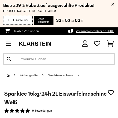
Bis zu 29 % Rabatt auf ausgewählte Produkte!
GROSSE RABATTE NUR 48H LANG!
Jetzt
33
52
02
FULLSWING29
S
M
S
einkaufen
Flexible Zahlungen
Versandkostenfrei ab 100€
Küchengeräte
Eiswürfelmaschinen
SparkIce 15kg/24h 2L Eiswürfelmaschine
Weiß
9 Bewertungen