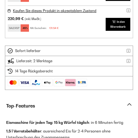
Kaufen Sie dieses Produkt in akzeptablem Zustand
220,99 €
(inkl. MwSt.)
In den
Warenkorb
SALE45P
-45%
Mit Gutschein:
121,54 €
Sofort lieferbar
Lieferzeit: 2 Werktage
14 Tage Rückgaberecht
Top-Features
Eismaschine für jeden Tag:
15 kg Würfel täglich
: in 6 Minuten fertig
1,5 l Vorratsbehälter
: ausreichend Eis für 2-4 Personen ohne
Unterbrechung des Zusammenseins