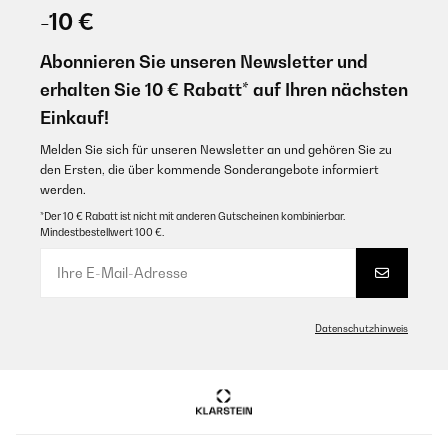
17/11/2022
-10 €
Macchina sottoposta giornalmente ad un lavoro continuo. Devo
dire che dopo 4 anni fa ancora il suo lavoro. Cubetti forse troppo
Abonnieren Sie unseren Newsletter und
piccolini per la verità ma per il suo prezzo non mi lamento.
erhalten Sie 10 € Rabatt* auf Ihren nächsten
Utente Amazon
Einkauf!
Übersetzen
Melden Sie sich für unseren Newsletter an und gehören Sie zu
den Ersten, die über kommende Sonderangebote informiert
GEPRÜFTE BEWERTUNG
werden.
25/06/2018
*Der 10 € Rabatt ist nicht mit anderen Gutscheinen kombinierbar.
Mindestbestellwert 100 €.
La recomiendo, es una gozada como hace los hielos, no son
grandes, pero es rápida, puedes hacer un montón, y para una
vivienda, es el tamaño ideal
Usuario/a de amazon
Datenschutzhinweis
Übersetzen