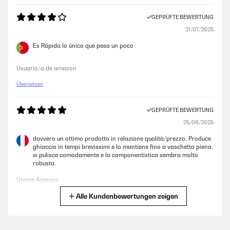
GEPRÜFTE BEWERTUNG
21/07/2025
Es Rápida lo único que pesa un poco
Usuario/a de amazon
Übersetzen
GEPRÜFTE BEWERTUNG
25/06/2025
davvero un ottimo prodotto in relazione qualità/prezzo. Produce
ghiaccio in tempi brevissimi e lo mantiene fino a vaschetta piena,
si pulisce comodamente e la componentistica sembra molto
robusta.
Utente Amazon
Alle Kundenbewertungen zeigen
Übersetzen
GEPRÜFTE BEWERTUNG