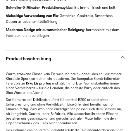
Schneller 6-Minuten-Produktionszyklus
: Eis immer frisch und kalt
Vielseitige Verwendung von Eis
: Getränke, Cocktails, Smoothies,
Desserts, Lebensmittelkühlung
Modernes Design mit automatischer Reinigung
: harmoniert mit dem
Interieur, leicht zu pflegen
Produktbeschreibung
Warm, trockene Gläser, kein Eis weit und breit – genau das soll dir mit der
Klarstein SparkIce nicht mehr passieren. Der kompakte Eiswürfelbereiter
liefert bis zu
15 kg Eis pro Tag
und hält im 1,5-Liter-Vorratsbehälter immer
einen Vorrat bereit – für die Heimbar, die nächste Party oder einfach das
Glas Wasser am Abend.
Der Kompressor-Kühlkreislauf mit Kältemittel R290 arbeitet ohne
Unterbrechung und ohne Vorkühlzeit – Eiswürfel sind bereits nach 6
Minuten fertig. Zwei wählbare Würfelgrößen passen sich dem Getränk an,
ob Longdrink, Cocktail oder Softdrink. Alle wasserberührenden Flächen
bestehen aus geschmacks- und geruchsneutralen Materialien, die den
Eigengeschmack des Eises nicht beeinflussen.
Das Gehäuse aus poliertem Edelstahl erfüllt die Hygieneanforderungen der