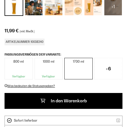
+1
11,99 €
(inkl. MwSt.)
ARTIKELNUMMER: 10038240
FASSUNGSVERMÖGEN DER VARIANTE:
800 ml
1000 ml
1700 ml
+6
Verfügbar
Verfügbar
Was bedeuten die Statusangaben?
In den Warenkorb
Sofort lieferbar