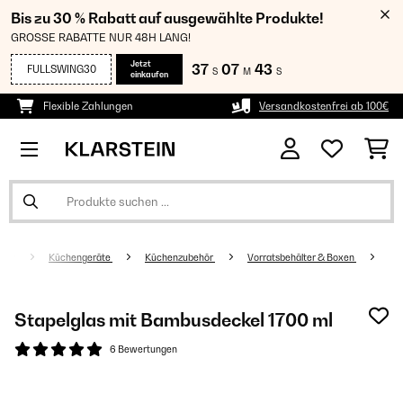
Bis zu 30 % Rabatt auf ausgewählte Produkte!
GROSSE RABATTE NUR 48H LANG!
Jetzt
37
07
42
FULLSWING30
S
M
S
einkaufen
Flexible Zahlungen
Versandkostenfrei ab 100€
Küchengeräte
Küchenzubehör
Vorratsbehälter & Boxen
Stapelglas mit Bambusdeckel 1700 ml
6 Bewertungen