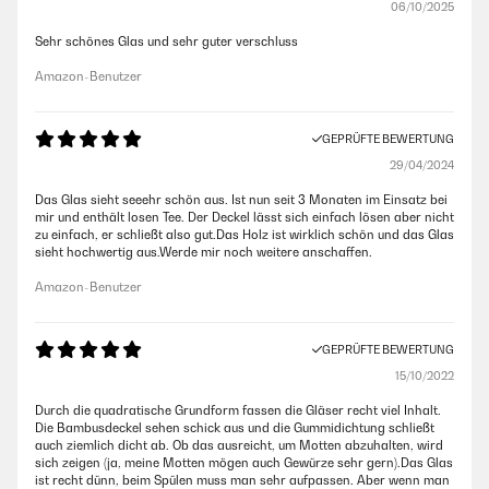
06/10/2025
Sehr schönes Glas und sehr guter verschluss
Amazon-Benutzer
GEPRÜFTE BEWERTUNG
29/04/2024
Das Glas sieht seeehr schön aus. Ist nun seit 3 Monaten im Einsatz bei
mir und enthält losen Tee. Der Deckel lässt sich einfach lösen aber nicht
zu einfach, er schließt also gut.Das Holz ist wirklich schön und das Glas
sieht hochwertig aus.Werde mir noch weitere anschaffen.
Amazon-Benutzer
GEPRÜFTE BEWERTUNG
15/10/2022
Durch die quadratische Grundform fassen die Gläser recht viel Inhalt.
Die Bambusdeckel sehen schick aus und die Gummidichtung schließt
auch ziemlich dicht ab. Ob das ausreicht, um Motten abzuhalten, wird
sich zeigen (ja, meine Motten mögen auch Gewürze sehr gern).Das Glas
ist recht dünn, beim Spülen muss man sehr aufpassen. Aber wenn man