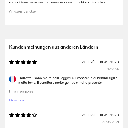
sie für Gewürze verwendet, muss man sie ja nicht so oft spülen.
Amazon-Benutzer
Kundenmeinungen aus anderen Ländern
GEPRÜFTE BEWERTUNG
11/12/2025
I barattoli sono molto belli, leggeri e il coperchio di bambù sigilla
molto bene. Il venditore molto genitle e molto presente.
Utente Amazon
Übersetzen
GEPRÜFTE BEWERTUNG
29/03/2024