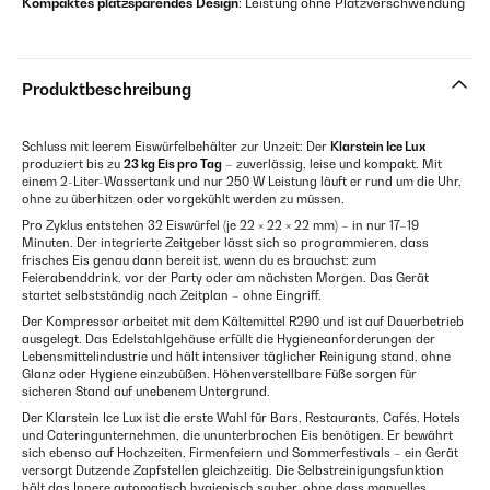
Kompaktes platzsparendes Design
: Leistung ohne Platzverschwendung
Produktbeschreibung
Schluss mit leerem Eiswürfelbehälter zur Unzeit: Der
Klarstein Ice Lux
produziert bis zu
23 kg Eis pro Tag
– zuverlässig, leise und kompakt. Mit
einem 2-Liter-Wassertank und nur 250 W Leistung läuft er rund um die Uhr,
ohne zu überhitzen oder vorgekühlt werden zu müssen.
Pro Zyklus entstehen 32 Eiswürfel (je 22 × 22 × 22 mm) – in nur 17–19
Minuten. Der integrierte Zeitgeber lässt sich so programmieren, dass
frisches Eis genau dann bereit ist, wenn du es brauchst: zum
Feierabenddrink, vor der Party oder am nächsten Morgen. Das Gerät
startet selbstständig nach Zeitplan – ohne Eingriff.
Der Kompressor arbeitet mit dem Kältemittel R290 und ist auf Dauerbetrieb
ausgelegt. Das Edelstahlgehäuse erfüllt die Hygieneanforderungen der
Lebensmittelindustrie und hält intensiver täglicher Reinigung stand, ohne
Glanz oder Hygiene einzubüßen. Höhenverstellbare Füße sorgen für
sicheren Stand auf unebenem Untergrund.
Der Klarstein Ice Lux ist die erste Wahl für Bars, Restaurants, Cafés, Hotels
und Cateringunternehmen, die ununterbrochen Eis benötigen. Er bewährt
sich ebenso auf Hochzeiten, Firmenfeiern und Sommerfestivals – ein Gerät
versorgt Dutzende Zapfstellen gleichzeitig. Die Selbstreinigungsfunktion
hält das Innere automatisch hygienisch sauber, ohne dass manuelles