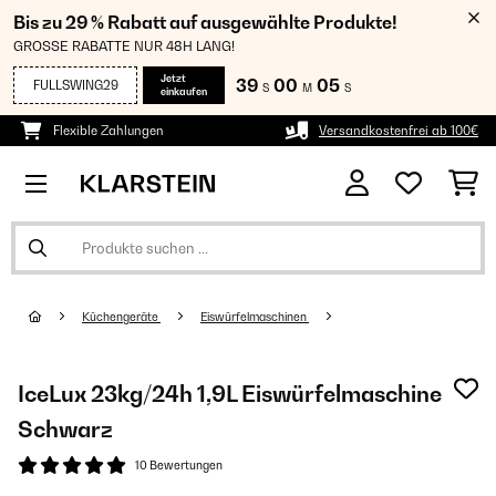
Bis zu 29 % Rabatt auf ausgewählte Produkte!
GROSSE RABATTE NUR 48H LANG!
Jetzt
39
00
05
FULLSWING29
S
M
S
einkaufen
Flexible Zahlungen
Versandkostenfrei ab 100€
Küchengeräte
Eiswürfelmaschinen
IceLux 23kg/24h 1,9L Eiswürfelmaschine
Schwarz
10 Bewertungen