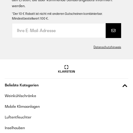
werden.
GEPRÜFTE BEWERTUNG
*Der 10 € Rabatt ist nicht mit anderen Gutscheinen kombinierbar.
03/08/2025
Mindestbestellwert 100 €.
Fa perfettamente il suo dovere.Il primo ciclo è leggermente più
lento perché deve prima raffreddare l'acqua, ma dopo, ogni 15-17
minuti stampa un wafer da 32 cubetti di ghiaccio. L'importante è
ricordarsi di aggiungere acqua al serbatoio man mano che
produce. Mi sto chiedendo perché non l'ho comprata prima.
Datenschutzhinweis
Utente Amazon
Übersetzen
GEPRÜFTE BEWERTUNG
Beliebte Kategorien
03/08/2025
Fa perfettamente il suo dovere. Il primo ciclo è leggermente più
Weinkühlschränke
lento perché deve prima raffreddare l'acqua, ma dopo, ogni 15-17
minuti stampa un wafer da 32 cubetti di ghiaccio. L'importante è
Mobile Klimaanlagen
ricordarsi di aggiungere acqua al serbatoio man mano che
produce. Mi sto chiedendo perché non l'ho comprata prima.
Luftentfeuchter
Utente Amazon
Inselhauben
Übersetzen