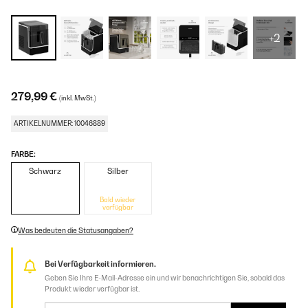
+2
279,99 €
(inkl. MwSt.)
ARTIKELNUMMER: 10046889
FARBE:
Schwarz
Silber
Bald wieder
verfügbar
Was bedeuten die Statusangaben?
Bei Verfügbarkeit informieren.
Geben Sie Ihre E-Mail-Adresse ein und wir benachrichtigen Sie, sobald das
Produkt wieder verfügbar ist.