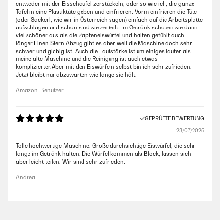
entweder mit der Eisschaufel zerstückeln, oder so wie ich, die ganze
Tafel in eine Plastiktüte geben und einfrieren. Vorm einfrieren die Tüte
(oder Sackerl, wie wir in Österreich sagen) einfach auf die Arbeitsplatte
aufschlagen und schon sind sie zerteilt. Im Getränk schauen sie dann
viel schöner aus als die Zapfeneiswürfel und halten gefühlt auch
länger.Einen Stern Abzug gibt es aber weil die Maschine doch sehr
schwer und globig ist. Auch die Lautstärke ist um einiges lauter als
meine alte Maschine und die Reinigung ist auch etwas
komplizierter.Aber mit den Eiswürfeln selbst bin ich sehr zufrieden.
Jetzt bleibt nur abzuwarten wie lange sie hält.
Amazon-Benutzer
GEPRÜFTE BEWERTUNG
23/07/2025
Tolle hochwertige Maschine. Große durchsichtige Eiswürfel, die sehr
lange im Getränk halten. Die Würfel kommen als Block, lassen sich
aber leicht teilen. Wir sind sehr zufrieden.
Andrea