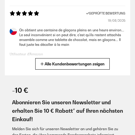
GEPRÜFTE BEWERTUNG
19/08/2025
On obtient une centaine de glaçons pleins en une heure environ...
Le seul inconvénient si on peut dire, c'est qu'ils restent attachés
ensemble comme une tablette de chocolat, mais en glaçons... Il
faut juste les décoller à la main
Utilisateur d'Amazon
Alle Kundenbewertungen zeigen
Übersetzen
GEPRÜFTE BEWERTUNG
19/08/2025
-10 €
On obtient une centaine de glaçons pleins en une heure environ...
Le seul inconvénient si on peut dire, c’est qu’ils restent attachés
Abonnieren Sie unseren Newsletter und
ensemble comme une tablette de chocolat, mais en glaçons... Il
erhalten Sie 10 € Rabatt* auf Ihren nächsten
faut juste les décoller à la main
Einkauf!
Utilisateur d'Amazon
Melden Sie sich für unseren Newsletter an und gehören Sie zu
Übersetzen
den Ersten, die über kommende Sonderangebote informiert