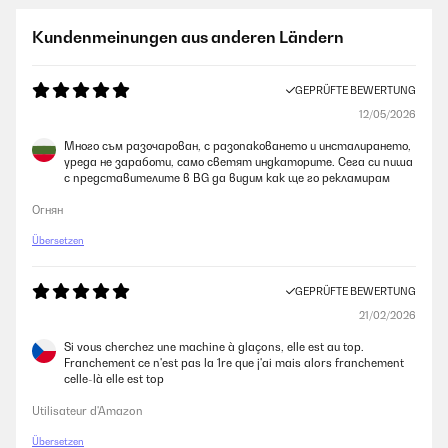
Kundenmeinungen aus anderen Ländern
GEPRÜFTE BEWERTUNG
12/05/2026
Много съм разочарован, с разопаковането и инсталирането,
уреда не заработи, само светят индкаторите. Сега си пиша
с представителите в BG да видим как ще го рекламирам
Огнян
Übersetzen
GEPRÜFTE BEWERTUNG
21/02/2026
Si vous cherchez une machine à glaçons, elle est au top.
Franchement ce n'est pas la 1re que j'ai mais alors franchement
celle-là elle est top
Utilisateur d'Amazon
Übersetzen