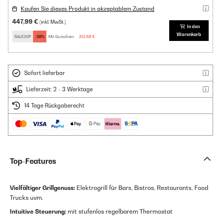
Kaufen Sie dieses Produkt in akzeptablem Zustand
447,99 €
(inkl. MwSt.)
In den
Warenkorb
SALE30P
-30%
Mit Gutschein:
313,59 €
Sofort lieferbar
Lieferzeit: 2 - 3 Werktage
14 Tage Rückgaberecht
Top-Features
Vielfältiger Grillgenuss:
Elektrogrill für Bars, Bistros, Restaurants, Food
Trucks uvm.
Intuitive Steuerung:
mit stufenlos regelbarem Thermostat