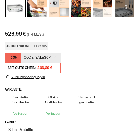
+3
526,99 €
(inkl. MwSt.)
ARTIKELNUMMER: 10039915
-30%
CODE:
SALE30P
MIT GUTSCHEIN:
368,89 €
Nutzungsbedingungen
VARIANTE:
Geriffelte
Glatte
Glatte und
Grillfläche
Grillfläche
geriffelte
Grillfläche
Verfügbar
Verfügbar
FARBE:
Silber-Metallic