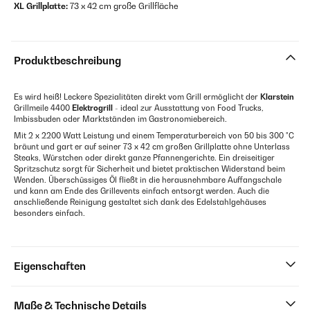
XL Grillplatte:
73 x 42 cm große Grillfläche
Produktbeschreibung
Es wird heiß! Leckere Spezialitäten direkt vom Grill ermöglicht der
Klarstein
Grillmeile 4400
Elektrogrill
- ideal zur Ausstattung von Food Trucks,
Imbissbuden oder Marktständen im Gastronomiebereich.
Mit 2 x 2200 Watt Leistung und einem Temperaturbereich von 50 bis 300 °C
bräunt und gart er auf seiner 73 x 42 cm großen Grillplatte ohne Unterlass
Steaks, Würstchen oder direkt ganze Pfannengerichte. Ein dreiseitiger
Spritzschutz sorgt für Sicherheit und bietet praktischen Widerstand beim
Wenden. Überschüssiges Öl fließt in die herausnehmbare Auffangschale
und kann am Ende des Grillevents einfach entsorgt werden. Auch die
anschließende Reinigung gestaltet sich dank des Edelstahlgehäuses
besonders einfach.
Eigenschaften
Maße & Technische Details