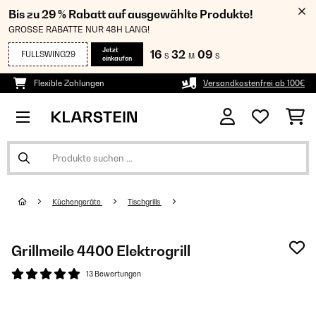
Bis zu 29 % Rabatt auf ausgewählte Produkte!
GROSSE RABATTE NUR 48H LANG!
Jetzt
16
32
08
FULLSWING29
S
M
S
einkaufen
Flexible Zahlungen
Versandkostenfrei ab 100€
Küchengeräte
Tischgrills
Grillmeile 4400 Elektrogrill
13 Bewertungen