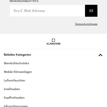
Mindestbestellwert 100 €.
GEPRÜFTE BEWERTUNG
Utilisateur d'Amazon
31/12/2019
Übersetzen
Nice and quite silence vs other dehydrators, problems I already know
before buying -window need a little piece of plastic between the frame
Datenschutzhinweis
its bouncing and noisie -everyone I know get problems with the
GEPRÜFTE BEWERTUNG
display/computer after a year but easy replacement available. Overall
a good product for this price its not a industrial machine of course they
16/10/2020
are more around 1000,-
il prodotto rispecchia le sue caratteristiche , facile da usare , la
Amazon-Benutzer
materia prima inserita per la lavorazione e essiccazione ha un
gusto eccezionale , tutti i prodotti rimangono morbidi senza
avere il classico effetto di prodotto duro e secco
Beliebte Kategorien
GEPRÜFTE BEWERTUNG
Utente Amazon
Weinkühlschränke
15/10/2019
Übersetzen
Mobile Klimaanlagen
Zum trocknen. Alles kommt hinein. Obst. Gemüse. Fleisch. Pilze.
Lohbeerblatter. Das Teil ist spitze. Verarbeitung. Alles top.
GEPRÜFTE BEWERTUNG
Luftentfeuchter
Amazon-Benutzer
19/04/2020
Inselhauben
Fonctionne super bien.
GEPRÜFTE BEWERTUNG
Kopffreihauben
09/02/2017
Utilisateur d'Amazon
Infrarotheizungen