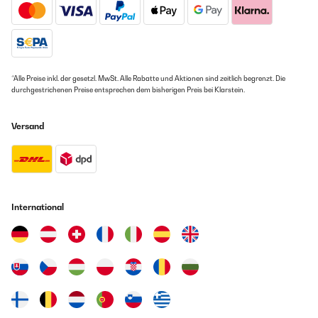
grande hace ruido tipo calefactor cosa mas o menos
gleich am ersten Tag ein super leckeres Beef Jerky hergestellt. Wie ein
normal,tiene algunos bordes metálicos lejos de ser peligrosos al
solches schmecken sollte, weiß ich von meinen vielen
uso normal,la puerta es un poco aparatosa de poner y quitar.El
Amerikaaufenthalten.Von mir gibt es eine uneingeschränkte
servicio de atención parece bueno,me llamaron a ver como iba
Kaufempfehlung!
todo y me recordaron en caso de tener que usar la garantía
como funciona todo.
Amazon-Benutzer
*Alle Preise inkl. der gesetzl. MwSt. Alle Rabatte und Aktionen sind zeitlich begrenzt. Die
Usuario/a de amazon
durchgestrichenen Preise entsprechen dem bisherigen Preis bei Klarstein.
Übersetzen
Versand
GEPRÜFTE BEWERTUNG
11/01/2020
Calidad precio correcto
International
Usuario/a de amazon
Übersetzen
GEPRÜFTE BEWERTUNG
24/12/2019
Reçu rapidement et testé dans la foulée après nettoyage de la
cuve et des grilles. Facile à utiliser avec le livret et les instructions