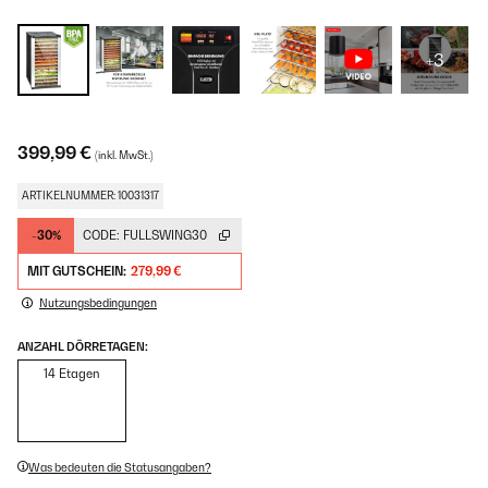
+3
399,99 €
(inkl. MwSt.)
ARTIKELNUMMER: 10031317
-30%
CODE:
FULLSWING30
MIT GUTSCHEIN:
279,99 €
Nutzungsbedingungen
ANZAHL DÖRRETAGEN:
14 Etagen
Was bedeuten die Statusangaben?