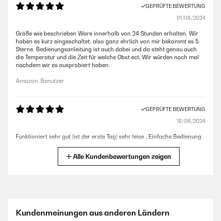
GEPRÜFTE BEWERTUNG
01/08/2024
Größe wie beschrieben Ware innerhalb von 24 Stunden erhalten. Wir
haben es kurz eingeschaltet. also ganz ehrlich von mir bekommt es 5
Sterne. Bedienungsanleitung ist auch dabei und da steht genau auch
die Temperatur und die Zeit für welche Obst ect. Wir würden noch mal
nachdem wir es ausprobiert haben.
Amazon-Benutzer
GEPRÜFTE BEWERTUNG
18/06/2024
Funktioniert sehr gut (ist der erste Tag) sehr leise . Einfache Bedienung.
Amazon-Benutzer
Alle Kundenbewertungen zeigen
GEPRÜFTE BEWERTUNG
27/10/2022
Ist nun in Costa Rica erfolgreich zum Trocknen von Mango im Einsatz.
Kundenmeinungen aus anderen Ländern