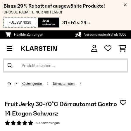
Bis zu 29 % Rabatt auf ausgewählte Produkte!
GROSSE RABATTE NUR 48H LANG!
Jetzt
31
51
24
FULLSWING29
S
M
S
einkaufen
Flexible Zahlungen
Versandkostenfrei ab 100€
Küchengeräte
Dörrautomaten
Fruit Jerky 30-70°C Dörrautomat Gastro
14 Etagen Schwarz
60 Bewertungen