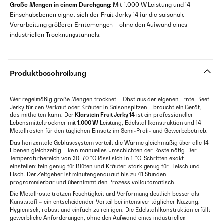
Große Mengen in einem Durchgang:
Mit 1.000 W Leistung und 14
Einschubebenen eignet sich der Fruit Jerky 14 für die saisonale
Verarbeitung größerer Erntemengen – ohne den Aufwand eines
industriellen Trocknungstunnels.
Produktbeschreibung
Wer regelmäßig große Mengen trocknet – Obst aus der eigenen Ernte, Beef
Jerky für den Verkauf oder Kräuter in Saisonspitzen – braucht ein Gerät,
das mithalten kann. Der
Klarstein Fruit Jerky 14
ist ein professioneller
Lebensmitteltrockner mit
1.000 W
Leistung, Edelstahlkonstruktion und 14
Metallrosten für den täglichen Einsatz im Semi-Profi- und Gewerbebetrieb.
Das horizontale Gebläsesystem verteilt die Wärme gleichmäßig über alle 14
Ebenen gleichzeitig – kein manuelles Umschichten der Roste nötig. Der
Temperaturbereich von 30–70 °C lässt sich in 1-°C-Schritten exakt
einstellen: fein genug für Blüten und Kräuter, stark genug für Fleisch und
Fisch. Der Zeitgeber ist minutengenau auf bis zu 41 Stunden
programmierbar und übernimmt den Prozess vollautomatisch.
Die Metallroste trotzen Feuchtigkeit und Verformung deutlich besser als
Kunststoff – ein entscheidender Vorteil bei intensiver täglicher Nutzung.
Hygienisch, robust und einfach zu reinigen: Die Edelstahlkonstruktion erfüllt
gewerbliche Anforderungen, ohne den Aufwand eines industriellen