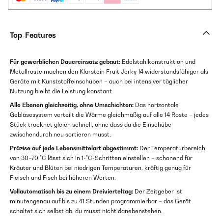
Top-Features
Für gewerblichen Dauereinsatz gebaut:
Edelstahlkonstruktion und
Metallroste machen den Klarstein Fruit Jerky 14 widerstandsfähiger als
Geräte mit Kunststoffeinschüben – auch bei intensiver täglicher
Nutzung bleibt die Leistung konstant.
Alle Ebenen gleichzeitig, ohne Umschichten:
Das horizontale
Gebläsesystem verteilt die Wärme gleichmäßig auf alle 14 Roste – jedes
Stück trocknet gleich schnell, ohne dass du die Einschübe
zwischendurch neu sortieren musst.
Präzise auf jede Lebensmittelart abgestimmt:
Der Temperaturbereich
von 30–70 °C lässt sich in 1-°C-Schritten einstellen – schonend für
Kräuter und Blüten bei niedrigen Temperaturen, kräftig genug für
Fleisch und Fisch bei höheren Werten.
Vollautomatisch bis zu einem Dreivierteltag:
Der Zeitgeber ist
minutengenau auf bis zu 41 Stunden programmierbar – das Gerät
schaltet sich selbst ab, du musst nicht danebenstehen.