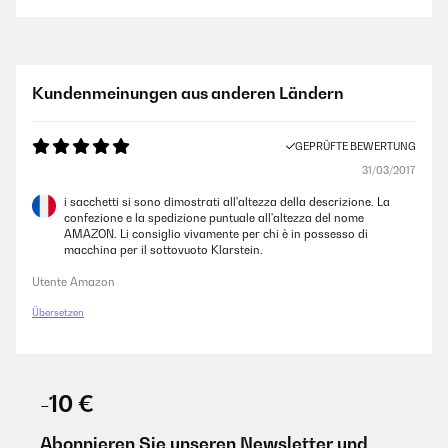
Kundenmeinungen aus anderen Ländern
GEPRÜFTE BEWERTUNG
31/03/2017
i sacchetti si sono dimostrati all'altezza della descrizione. La
confezione e la spedizione puntuale all'altezza del nome
AMAZON. Li consiglio vivamente per chi è in possesso di
macchina per il sottovuoto Klarstein.
Utente Amazon
Übersetzen
-10 €
Abonnieren Sie unseren Newsletter und