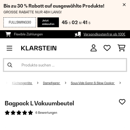
Bis zu 30 % Rabatt auf ausgewählte Produkte!
GROSSE RABATTE NUR 48H LANG!
Jetzt
45
02
41
FULLSWING30
S
M
S
einkaufen
Flexible Zahlungen
Versandkostenfrei ab 100€
Küchengeräte
Dampfgarer
Sous Vide Garer & Slow Cooker
Bagpack L Vakuumbeutel
6 Bewertungen