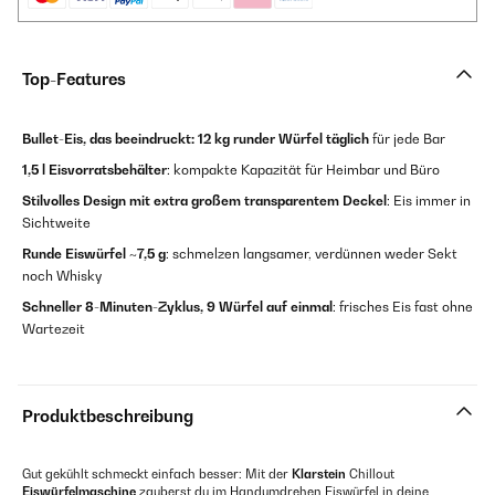
Top-Features
Bullet-Eis, das beeindruckt:
12 kg runder Würfel täglich
für jede Bar
1,5 l Eisvorratsbehälter
: kompakte Kapazität für Heimbar und Büro
Stilvolles Design mit extra großem transparentem Deckel
: Eis immer in
Sichtweite
Runde Eiswürfel ~7,5 g
: schmelzen langsamer, verdünnen weder Sekt
noch Whisky
Schneller 8-Minuten-Zyklus, 9 Würfel auf einmal
: frisches Eis fast ohne
Wartezeit
Produktbeschreibung
Gut gekühlt schmeckt einfach besser: Mit der
Klarstein
Chillout
Eiswürfelmaschine
zauberst du im Handumdrehen Eiswürfel in deine