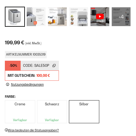
+4
199,99 €
(inkl. MwSt.)
ARTIKELNUMMER: 10035319
-50%
CODE:
SALE50P
MIT GUTSCHEIN:
100,00 €
Nutzungsbedingungen
FARBE:
Creme
Schwarz
Silber
Verfügbar
Verfügbar
Was bedeuten die Statusangaben?