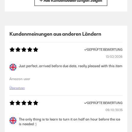
Alle Kundenbewertungen zeigen
GEPRÜFTE BEWERTUNG
30/06/2025
Top! Jederzeit wieder. Hier kann man zwar keine unterschiedlichen
Kundenmeinungen aus anderen Ländern
Größen der EW einstellen, aber sie sind absolut akzeptabel und wirklich
schnell produziert. Ist definitiv sein Geld wert. Und falls einer auf die
Idee kommt das Teil wäre zu laut - also ich gehe mal nicht damit
GEPRÜFTE BEWERTUNG
schlafen...
13/02/2026
Amazon-Benutzer
Just perfect..arrived before due date, really pleased with this item
GEPRÜFTE BEWERTUNG
Amazon user
20/06/2025
Übersetzen
Ein absolute toller Kauf das ding ist der Hammer
Amazon-Benutzer
GEPRÜFTE BEWERTUNG
09/10/2025
The only thing is to learn to turn it on half an hour before the ice
GEPRÜFTE BEWERTUNG
is needed :)
03/04/2024