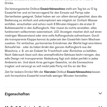
Drinks.
Die leistungsstarke Chillout
Eiswürfelmaschine
stellt am Tag bis zu 12 kg
Eiswürfel her und ist hervorragend für den Einsatz auf Partys oder
Gartenfesten geeignet. Dabei haben wir vor allem darauf geachtet, dass die
Bedienung so einfach und unkompliziert wie möglich ist. Einfach Wasser
einfüllen, einschalten und schon nach 8 Minuten klappern die ersten 9
Bulleteiswürfel in den Auffangkorb. Hier musst du nichts einstellen, alles
funktioniert vollkommen automatisch. LED-Anzeigen machen dich auf einen
niedrigen Wasserstand oder eine volle Auffangschale aufmerksam. Durch
die transparente Klappe kannst du jederzeit den Eiswürfeln beim Wachsen
zusehen. Für einfaches, portioniertes Entnehmen der Würfel liegt eine kleine
Schaufel bei - oder du hebst direkt den ganzen Auffangkorb aus der
Maschine, z. B. um ein Eisbett für Frischfisch oder Ähnliches zu befüllen.
Nach Gebrauch lässt sich das unempfindliche Gehäuse leicht reinigen, das
edle Design mit transparenter Abdeckung fügt sich dabei perfekt in jedes
Ambiente ein. Und dank ihres geringen Gewichts, ist die Eismaschine
tragbar und versorgt so voll mobil jede Party mit Eis an der Bar.
Zeit für leckere Drinks! Mit der
Klarstein
Chillout
Eiswürfelmaschine
lassen
sich formschöne Eiswürfel innerhalb weniger Minuten herstellen.
Eigenschaften