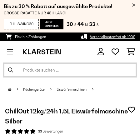
Bis zu 30 % Rabatt auf ausgewählte Produkte!
GROSSE RABATTE NUR 48H LANG!
Jetzt
30
44
32
FULLSWING30
S
M
S
einkaufen
Flexible Zahlungen
Versandkostenfrei ab 100€
Küchengeräte
Eiswürfelmaschinen
ChillOut 12kg/24h 1,5L Eiswürfelmaschine
Silber
33 Bewertungen