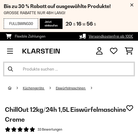
Bis zu 30 % Rabatt auf ausgewählte Produkte!
GROSSE RABATTE NUR 48H LANG!
Jetzt
20
16
56
FULLSWING30
S
M
S
einkaufen
Flexible Zahlungen
Versandkostenfrei ab 100€
Küchengeräte
Eiswürfelmaschinen
ChillOut 12kg/24h 1,5L Eiswürfelmaschine
Creme
33 Bewertungen