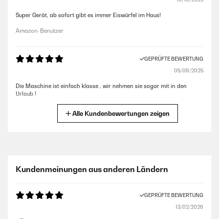
Super Gerät, ab sofort gibt es immer Eiswürfel im Haus!
Amazon-Benutzer
GEPRÜFTE BEWERTUNG
05/09/2025
Die Maschine ist einfach klasse , wir nehmen sie sogar mit in den
Urlaub !
Amazon-Benutzer
Alle Kundenbewertungen zeigen
GEPRÜFTE BEWERTUNG
30/06/2025
Top! Jederzeit wieder. Hier kann man zwar keine unterschiedlichen
Kundenmeinungen aus anderen Ländern
Größen der EW einstellen, aber sie sind absolut akzeptabel und wirklich
schnell produziert. Ist definitiv sein Geld wert. Und falls einer auf die
Idee kommt das Teil wäre zu laut - also ich gehe mal nicht damit
GEPRÜFTE BEWERTUNG
schlafen...
13/02/2026
Amazon-Benutzer