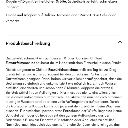
Kugeln ~7,5 g mit einheitlicher Größe
: ästhetisch perfekt, schmelzen
langsam
Leicht und tragbar
: auf Balkon, Terrasse oder Party-Ort in Sekunden
versetzt
Produktbeschreibung
Gut gekühlt schmeckt einfach besser: Mit der
Klarstein
Chillout
Eiswürfelmaschine
zauberst du im Handumdrehen Eiswürfel in deine Drinks.
Die leistungsstarke Chillout
Eiswürfelmaschine
stellt am Tag bis zu 12 kg
Eiswürfel her und ist hervorragend für den Einsatz auf Partys oder
Gartenfesten geeignet. Dabei haben wir vor allem darauf geachtet, dass die
Bedienung so einfach und unkompliziert wie möglich ist. Einfach Wasser
einfüllen, einschalten und schon nach 8 Minuten klappern die ersten 9
Bulleteiswürfel in den Auffangkorb. Hier musst du nichts einstellen, alles
funktioniert vollkommen automatisch. LED-Anzeigen machen dich auf einen
niedrigen Wasserstand oder eine volle Auffangschale aufmerksam. Durch
die transparente Klappe kannst du jederzeit den Eiswürfeln beim Wachsen
zusehen. Für einfaches, portioniertes Entnehmen der Würfel liegt eine kleine
Schaufel bei - oder du hebst direkt den ganzen Auffangkorb aus der
Maschine, z.B. um ein Eisbett für Frischfisch oder Ähnliches zu befüllen.
Nach Gebrauch lässt sich das unempfindliche Gehäuse leicht reinigen, das